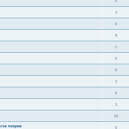
0
3
0
9
1
0
0
2
6
3
10
осък покрив
0