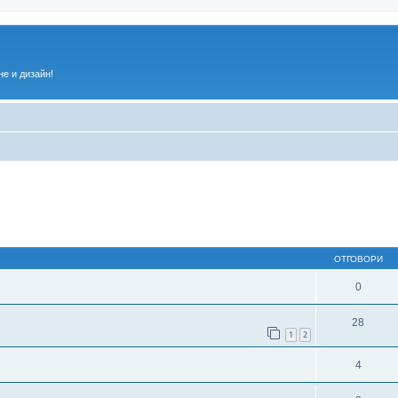
е и дизайн!
ирено търсене
ОТГОВОРИ
0
28
1
2
4