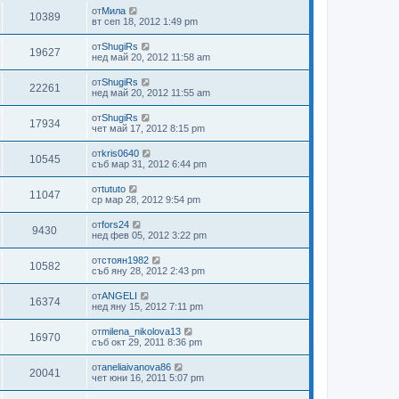
от
Мила
10389
вт сеп 18, 2012 1:49 pm
от
ShugiRs
19627
нед май 20, 2012 11:58 am
от
ShugiRs
22261
нед май 20, 2012 11:55 am
от
ShugiRs
17934
чет май 17, 2012 8:15 pm
от
kris0640
10545
съб мар 31, 2012 6:44 pm
от
tututo
11047
ср мар 28, 2012 9:54 pm
от
fors24
9430
нед фев 05, 2012 3:22 pm
от
стоян1982
10582
съб яну 28, 2012 2:43 pm
от
ANGELI
16374
нед яну 15, 2012 7:11 pm
от
milena_nikolova13
16970
съб окт 29, 2011 8:36 pm
от
aneliaivanova86
20041
чет юни 16, 2011 5:07 pm