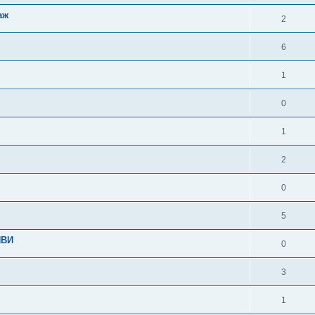
аж
2
6
1
0
1
2
0
5
ИВИ
0
3
1