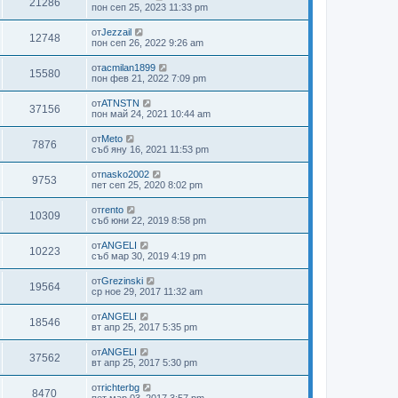
21286
пон сеп 25, 2023 11:33 pm
от
Jezzail
12748
пон сеп 26, 2022 9:26 am
от
acmilan1899
15580
пон фев 21, 2022 7:09 pm
от
ATNSTN
37156
пон май 24, 2021 10:44 am
от
Meto
7876
съб яну 16, 2021 11:53 pm
от
nasko2002
9753
пет сеп 25, 2020 8:02 pm
от
rento
10309
съб юни 22, 2019 8:58 pm
от
ANGELI
10223
съб мар 30, 2019 4:19 pm
от
Grezinski
19564
ср ное 29, 2017 11:32 am
от
ANGELI
18546
вт апр 25, 2017 5:35 pm
от
ANGELI
37562
вт апр 25, 2017 5:30 pm
от
richterbg
8470
пет мар 03, 2017 3:57 pm