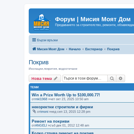
Форум | Мисия Моят Дом
Предаването за строителство, ремонти, обзавеждан
Бързи връзки
Мисия Моят Дом
Начало
Екстериор
Покрив
Покрив
Изолации,покрития, водоотичане
Търсене
Разш
Нова тема
ТЕМИ
Win a Prize Worth Up to $100,000.77!
от
mkl1968
»чет окт 23, 2025 10:50 am
некоректни строители и фирми
от
tmoni
»нед сеп 13, 2015 12:28 pm
Ремонт на покриви
от
ANGELI
»съб дек 01, 2012 12:48 am
Колко струва ремонт на покрив