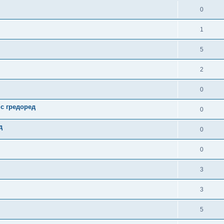
0
1
5
2
0
 с гредоред
0
д
0
0
3
3
5