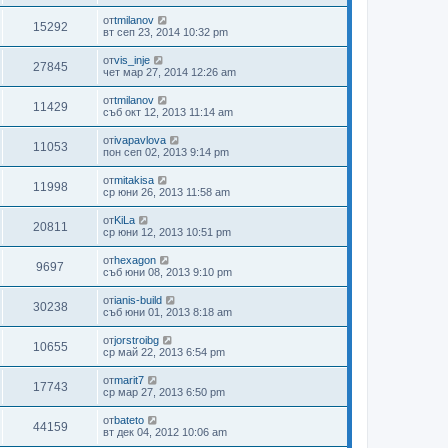
от
tmilanov
15292
вт сеп 23, 2014 10:32 pm
от
vis_inje
27845
чет мар 27, 2014 12:26 am
от
tmilanov
11429
съб окт 12, 2013 11:14 am
от
ivapavlova
11053
пон сеп 02, 2013 9:14 pm
от
mitakisа
11998
ср юни 26, 2013 11:58 am
от
KiLa
20811
ср юни 12, 2013 10:51 pm
от
hexagon
9697
съб юни 08, 2013 9:10 pm
от
ianis-build
30238
съб юни 01, 2013 8:18 am
от
jorstroibg
10655
ср май 22, 2013 6:54 pm
от
marit7
17743
ср мар 27, 2013 6:50 pm
от
bateto
44159
вт дек 04, 2012 10:06 am