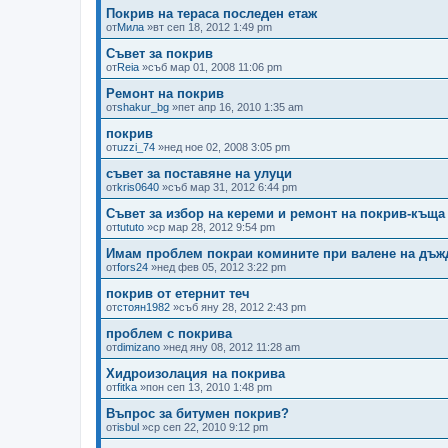
Покрив на тераса последен етаж
от
Мила
»вт сеп 18, 2012 1:49 pm
Съвет за покрив
от
Reia
»съб мар 01, 2008 11:06 pm
Ремонт на покрив
от
shakur_bg
»пет апр 16, 2010 1:35 am
покрив
от
uzzi_74
»нед ное 02, 2008 3:05 pm
съвет за поставяне на улуци
от
kris0640
»съб мар 31, 2012 6:44 pm
Съвет за избор на кереми и ремонт на покрив-къща
от
tututo
»ср мар 28, 2012 9:54 pm
Имам проблем покраи комините при валене на дъж
от
fors24
»нед фев 05, 2012 3:22 pm
покрив от етернит теч
от
стоян1982
»съб яну 28, 2012 2:43 pm
проблем с покрива
от
dimizano
»нед яну 08, 2012 11:28 am
Хидроизолация на покрива
от
fitka
»пон сеп 13, 2010 1:48 pm
Въпрос за битумен покрив?
от
isbul
»ср сеп 22, 2010 9:12 pm