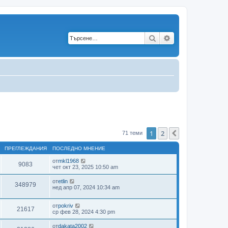
Търсене
Разширено търс
1
2
Следваща
71 теми
ПРЕГЛЕЖДАНИЯ
ПОСЛЕДНО МНЕНИЕ
от
mkl1968
9083
чет окт 23, 2025 10:50 am
от
etlin
348979
нед апр 07, 2024 10:34 am
от
pokriv
21617
ср фев 28, 2024 4:30 pm
от
dakata2002