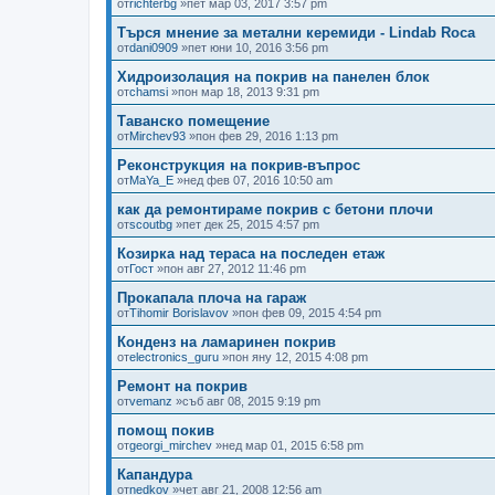
от
richterbg
»пет мар 03, 2017 3:57 pm
Търся мнение за метални керемиди - Lindab Roca
от
dani0909
»пет юни 10, 2016 3:56 pm
Хидроизолация на покрив на панелен блок
от
chamsi
»пон мар 18, 2013 9:31 pm
Таванско помещение
от
Mirchev93
»пон фев 29, 2016 1:13 pm
Реконструкция на покрив-въпрос
от
MaYa_E
»нед фев 07, 2016 10:50 am
как да ремонтираме покрив с бетони плочи
от
scoutbg
»пет дек 25, 2015 4:57 pm
Козирка над тераса на последен етаж
от
Гост
»пон авг 27, 2012 11:46 pm
Прокапала плоча на гараж
от
Tihomir Borislavov
»пон фев 09, 2015 4:54 pm
Конденз на ламаринен покрив
от
electronics_guru
»пон яну 12, 2015 4:08 pm
Ремонт на покрив
от
vemanz
»съб авг 08, 2015 9:19 pm
помощ покив
от
georgi_mirchev
»нед мар 01, 2015 6:58 pm
Капандура
от
nedkov
»чет авг 21, 2008 12:56 am