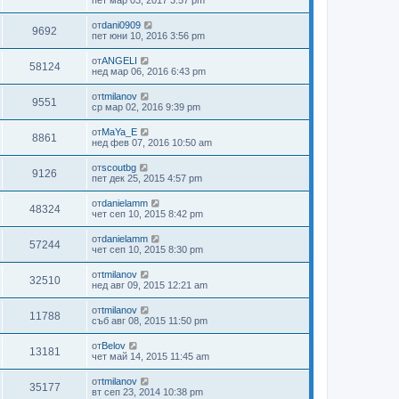
от
dani0909
9692
пет юни 10, 2016 3:56 pm
от
ANGELI
58124
нед мар 06, 2016 6:43 pm
от
tmilanov
9551
ср мар 02, 2016 9:39 pm
от
MaYa_E
8861
нед фев 07, 2016 10:50 am
от
scoutbg
9126
пет дек 25, 2015 4:57 pm
от
danielamm
48324
чет сеп 10, 2015 8:42 pm
от
danielamm
57244
чет сеп 10, 2015 8:30 pm
от
tmilanov
32510
нед авг 09, 2015 12:21 am
от
tmilanov
11788
съб авг 08, 2015 11:50 pm
от
Belov
13181
чет май 14, 2015 11:45 am
от
tmilanov
35177
вт сеп 23, 2014 10:38 pm