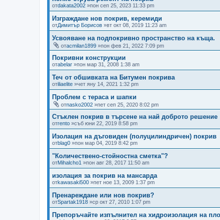
от
dakata2002
»пон сеп 25, 2023 11:33 pm
Изграждане нов покрив, керемиди
от
Димитър Борисов
»вт окт 08, 2019 11:23 am
Усвояване на подпокривно пространство на къща.
от
acmilan1899
»пон фев 21, 2022 7:09 pm
Покривни конструкции
от
abelar
»пон мар 31, 2008 1:38 am
Теч от обшивката на Битумен покрива
от
iliaelite
»чет яну 14, 2021 1:32 pm
Проблем с тераса и шапки
от
nasko2002
»пет сеп 25, 2020 8:02 pm
Стъклен покрив в търсене на най доброто решение
от
rento
»съб юни 22, 2019 8:58 pm
Изолация на дъговиден (полуцилиндричен) покрив
от
blag0
»пон мар 04, 2019 8:42 pm
"Количествено-стойностна сметка"?
от
Mihalcho1
»пон авг 28, 2017 11:50 am
изолация за покрив на мансарда
от
kawasaki500
»пет ное 13, 2009 1:37 pm
Пренареждане или нов покрив?
от
Spartak1918
»ср окт 27, 2010 1:07 pm
Препоръчайте изпълнител на хидроизолация на пл