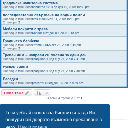
градинска напителна система
Последно мнениеот
banderas738
«
ср дек 16, 2009 10:30 pm
последователно свързване на водни помпи
Последно мнениеот
htss
«
пон май 11, 2009 10:12 pm
Отговори:
2
Мебели покрити с трева
Последно мнениеот
Kondor
«
вт дек 09, 2008 1:18 pm
Градинско барбекю
Последно мнениеот
xtreme
«
съб окт 25, 2008 3:44 pm
Отговори:
2
Тревен чим – направи си поляна за един ден
Последно мнениеот
Градинар
«
нед яну 27, 2008 7:41 pm
тревен килим
Последно мнениеот
Градинар
«
нед яну 27, 2008 7:38 pm
Беседки
Последно мнениеот
profistroi
«
нед дек 16, 2007 9:39 am
Нова тема
31 теми •Страница
1
от
1
Този уебсайт използва бисквитки за да Ви
ПРАВА НА ФОРУМА
осигури най-доброто възможно прекарване в
Вие
не можете
да публикувате теми в този форум
Вие
не можете
да отговаряте на теми в този форум
него.
Научи повече