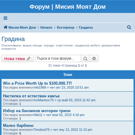
Форум | Мисия Моят Дом
Т
Мисия Моят Дом
Начало
Екстериор
Градина
ъ
Градина
р
Озеленяване, водни площи, огради, осветление, градинска мебел, декоративни
елементи
с
е
Търсене
Разширено търсен
Нова тема
н
31 теми •Страница
1
от
1
е
Теми
Win a Prize Worth Up to $100,000.77!
Последно мнениеот
mkl1968
«
чет окт 23, 2025 10:51 am
Настилка от естествен камък
Последно мнениеот
IvoMarinov75
«
ср май 03, 2023 11:42 am
Отговори:
1
Избор на бензинов моторен трион
Последно мнениеот
Niki11
«
чет юни 02, 2022 4:16 pm
Отговори:
1
Малко барбекю
Последно мнениеот
Teodosii79
«
чет яну 13, 2022 11:10 pm
Отговори:
6