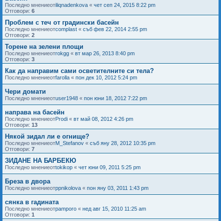
Последно мнениеот
iliqnadenkova
«
чет сеп 24, 2015 8:22 pm
Отговори:
6
Проблем с теч от градински басейн
Последно мнениеот
complast
«
съб фев 22, 2014 2:55 pm
Отговори:
2
Торене на зелени площи
Последно мнениеот
rokgg
«
вт мар 26, 2013 8:40 pm
Отговори:
3
Как да направим сами осветителните си тела?
Последно мнениеот
farolla
«
пон дек 10, 2012 5:24 pm
Чери домати
Последно мнениеот
user1948
«
пон юни 18, 2012 7:22 pm
направа на басейн
Последно мнениеот
Prodi
«
вт май 08, 2012 4:26 pm
Отговори:
13
Някой зидал ли е огнище?
Последно мнениеот
M_Stefanov
«
съб яну 28, 2012 10:35 pm
Отговори:
7
ЗИДАНЕ НА БАРБЕКЮ
Последно мнениеот
tokikop
«
чет юни 09, 2011 5:25 pm
Бреза в двора
Последно мнениеот
ppnikolova
«
пон яну 03, 2011 1:43 pm
сянка в гадината
Последно мнениеот
pamporo
«
нед авг 15, 2010 11:25 am
Отговори:
1