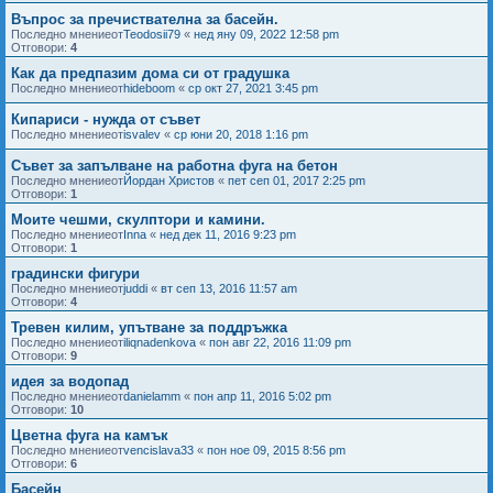
Въпрос за пречиствателна за басейн.
Последно мнениеот
Teodosii79
«
нед яну 09, 2022 12:58 pm
Отговори:
4
Как да предпазим дома си от градушка
Последно мнениеот
hideboom
«
ср окт 27, 2021 3:45 pm
Кипариси - нужда от съвет
Последно мнениеот
isvalev
«
ср юни 20, 2018 1:16 pm
Съвет за запълване на работна фуга на бетон
Последно мнениеот
Йордан Христов
«
пет сеп 01, 2017 2:25 pm
Отговори:
1
Моите чешми, скулптори и камини.
Последно мнениеот
Inna
«
нед дек 11, 2016 9:23 pm
Отговори:
1
градински фигури
Последно мнениеот
juddi
«
вт сеп 13, 2016 11:57 am
Отговори:
4
Тревен килим, упътване за поддръжка
Последно мнениеот
iliqnadenkova
«
пон авг 22, 2016 11:09 pm
Отговори:
9
идея за водопад
Последно мнениеот
danielamm
«
пон апр 11, 2016 5:02 pm
Отговори:
10
Цветна фуга на камък
Последно мнениеот
vencislava33
«
пон ное 09, 2015 8:56 pm
Отговори:
6
Басейн