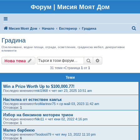
Форум | Мисия Моят Дом
Т
Мисия Моят Дом
Начало
Екстериор
Градина
ъ
Градина
р
Озеленяване, водни площи, огради, осветление, градинска мебел, декоративни
елементи
с
е
Търсене
Разширено търсен
Нова тема
н
31 теми •Страница
1
от
1
е
Теми
Win a Prize Worth Up to $100,000.77!
Последно мнениеот
mkl1968
«
чет окт 23, 2025 10:51 am
Настилка от естествен камък
Последно мнениеот
IvoMarinov75
«
ср май 03, 2023 11:42 am
Отговори:
1
Избор на бензинов моторен трион
Последно мнениеот
Niki11
«
чет юни 02, 2022 4:16 pm
Отговори:
1
Малко барбекю
Последно мнениеот
Teodosii79
«
чет яну 13, 2022 11:10 pm
Отговори:
6