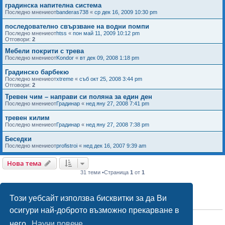
градинска напителна система
Последно мнениеот
banderas738
«
ср дек 16, 2009 10:30 pm
последователно свързване на водни помпи
Последно мнениеот
htss
«
пон май 11, 2009 10:12 pm
Отговори:
2
Мебели покрити с трева
Последно мнениеот
Kondor
«
вт дек 09, 2008 1:18 pm
Градинско барбекю
Последно мнениеот
xtreme
«
съб окт 25, 2008 3:44 pm
Отговори:
2
Тревен чим – направи си поляна за един ден
Последно мнениеот
Градинар
«
нед яну 27, 2008 7:41 pm
тревен килим
Последно мнениеот
Градинар
«
нед яну 27, 2008 7:38 pm
Беседки
Последно мнениеот
profistroi
«
нед дек 16, 2007 9:39 am
Нова тема
31 теми •Страница
1
от
1
Този уебсайт използва бисквитки за да Ви
ПРАВА НА ФОРУМА
осигури най-доброто възможно прекарване в
Вие
не можете
да публикувате теми в този форум
Вие
не можете
да отговаряте на теми в този форум
него.
Научи повече