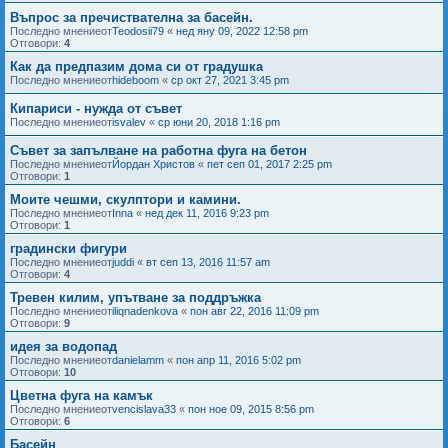
Въпрос за пречиствателна за басейн.
Последно мнениеот
Teodosii79
«
нед яну 09, 2022 12:58 pm
Отговори:
4
Как да предпазим дома си от градушка
Последно мнениеот
hideboom
«
ср окт 27, 2021 3:45 pm
Кипариси - нужда от съвет
Последно мнениеот
isvalev
«
ср юни 20, 2018 1:16 pm
Съвет за запълване на работна фуга на бетон
Последно мнениеот
Йордан Христов
«
пет сеп 01, 2017 2:25 pm
Отговори:
1
Моите чешми, скулптори и камини.
Последно мнениеот
Inna
«
нед дек 11, 2016 9:23 pm
Отговори:
1
градински фигури
Последно мнениеот
juddi
«
вт сеп 13, 2016 11:57 am
Отговори:
4
Тревен килим, упътване за поддръжка
Последно мнениеот
iliqnadenkova
«
пон авг 22, 2016 11:09 pm
Отговори:
9
идея за водопад
Последно мнениеот
danielamm
«
пон апр 11, 2016 5:02 pm
Отговори:
10
Цветна фуга на камък
Последно мнениеот
vencislava33
«
пон ное 09, 2015 8:56 pm
Отговори:
6
Басейн