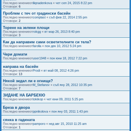
Последно мнениеот
iliqnadenkova
«
чет сеп 24, 2015 8:22 pm
Отговори:
6
Проблем с теч от градински басейн
Последно мнениеот
complast
«
съб фев 22, 2014 2:55 pm
Отговори:
2
Торене на зелени площи
Последно мнениеот
rokgg
«
вт мар 26, 2013 8:40 pm
Отговори:
3
Как да направим сами осветителните си тела?
Последно мнениеот
farolla
«
пон дек 10, 2012 5:24 pm
Чери домати
Последно мнениеот
user1948
«
пон юни 18, 2012 7:22 pm
направа на басейн
Последно мнениеот
Prodi
«
вт май 08, 2012 4:26 pm
Отговори:
13
Някой зидал ли е огнище?
Последно мнениеот
M_Stefanov
«
съб яну 28, 2012 10:35 pm
Отговори:
7
ЗИДАНЕ НА БАРБЕКЮ
Последно мнениеот
tokikop
«
чет юни 09, 2011 5:25 pm
Бреза в двора
Последно мнениеот
ppnikolova
«
пон яну 03, 2011 1:43 pm
сянка в гадината
Последно мнениеот
pamporo
«
нед авг 15, 2010 11:25 am
Отговори:
1