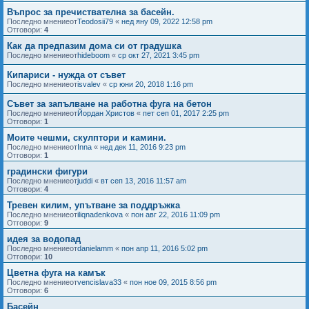
Въпрос за пречиствателна за басейн.
Последно мнениеот
Teodosii79
«
нед яну 09, 2022 12:58 pm
Отговори:
4
Как да предпазим дома си от градушка
Последно мнениеот
hideboom
«
ср окт 27, 2021 3:45 pm
Кипариси - нужда от съвет
Последно мнениеот
isvalev
«
ср юни 20, 2018 1:16 pm
Съвет за запълване на работна фуга на бетон
Последно мнениеот
Йордан Христов
«
пет сеп 01, 2017 2:25 pm
Отговори:
1
Моите чешми, скулптори и камини.
Последно мнениеот
Inna
«
нед дек 11, 2016 9:23 pm
Отговори:
1
градински фигури
Последно мнениеот
juddi
«
вт сеп 13, 2016 11:57 am
Отговори:
4
Тревен килим, упътване за поддръжка
Последно мнениеот
iliqnadenkova
«
пон авг 22, 2016 11:09 pm
Отговори:
9
идея за водопад
Последно мнениеот
danielamm
«
пон апр 11, 2016 5:02 pm
Отговори:
10
Цветна фуга на камък
Последно мнениеот
vencislava33
«
пон ное 09, 2015 8:56 pm
Отговори:
6
Басейн