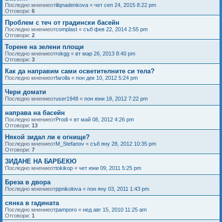
Последно мнениеот
iliqnadenkova
«
чет сеп 24, 2015 8:22 pm
Отговори:
6
Проблем с теч от градински басейн
Последно мнениеот
complast
«
съб фев 22, 2014 2:55 pm
Отговори:
2
Торене на зелени площи
Последно мнениеот
rokgg
«
вт мар 26, 2013 8:40 pm
Отговори:
3
Как да направим сами осветителните си тела?
Последно мнениеот
farolla
«
пон дек 10, 2012 5:24 pm
Чери домати
Последно мнениеот
user1948
«
пон юни 18, 2012 7:22 pm
направа на басейн
Последно мнениеот
Prodi
«
вт май 08, 2012 4:26 pm
Отговори:
13
Някой зидал ли е огнище?
Последно мнениеот
M_Stefanov
«
съб яну 28, 2012 10:35 pm
Отговори:
7
ЗИДАНЕ НА БАРБЕКЮ
Последно мнениеот
tokikop
«
чет юни 09, 2011 5:25 pm
Бреза в двора
Последно мнениеот
ppnikolova
«
пон яну 03, 2011 1:43 pm
сянка в гадината
Последно мнениеот
pamporo
«
нед авг 15, 2010 11:25 am
Отговори:
1