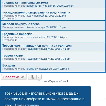
градинска напителна система
Последно мнениеот
banderas738
«
ср дек 16, 2009 10:30 pm
последователно свързване на водни помпи
Последно мнениеот
htss
«
пон май 11, 2009 10:12 pm
Отговори:
2
Мебели покрити с трева
Последно мнениеот
Kondor
«
вт дек 09, 2008 1:18 pm
Градинско барбекю
Последно мнениеот
xtreme
«
съб окт 25, 2008 3:44 pm
Отговори:
2
Тревен чим – направи си поляна за един ден
Последно мнениеот
Градинар
«
нед яну 27, 2008 7:41 pm
тревен килим
Последно мнениеот
Градинар
«
нед яну 27, 2008 7:38 pm
Беседки
Последно мнениеот
profistroi
«
нед дек 16, 2007 9:39 am
Нова тема
31 теми •Страница
1
от
1
Този уебсайт използва бисквитки за да Ви
ПРАВА НА ФОРУМА
осигури най-доброто възможно прекарване в
Вие
не можете
да публикувате теми в този форум
Вие
не можете
да отговаряте на теми в този форум
него.
Научи повече