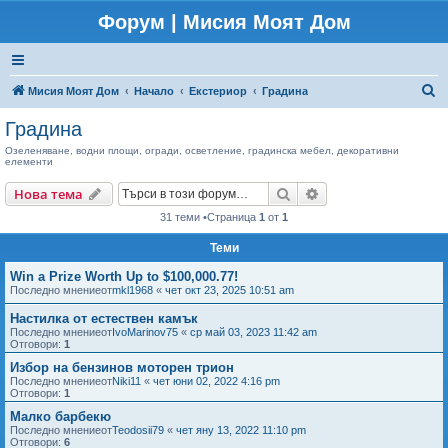
Форум | Мисия Моят Дом
Т
Мисия Моят Дом
Начало
Екстериор
Градина
ъ
Градина
р
Озеленяване, водни площи, огради, осветление, градинска мебел, декоративни
елементи
с
е
Търсене
Разширено търсен
Нова тема
н
31 теми •Страница
1
от
1
е
Теми
Win a Prize Worth Up to $100,000.77!
Последно мнениеот
mkl1968
«
чет окт 23, 2025 10:51 am
Настилка от естествен камък
Последно мнениеот
IvoMarinov75
«
ср май 03, 2023 11:42 am
Отговори:
1
Избор на бензинов моторен трион
Последно мнениеот
Niki11
«
чет юни 02, 2022 4:16 pm
Отговори:
1
Малко барбекю
Последно мнениеот
Teodosii79
«
чет яну 13, 2022 11:10 pm
Отговори:
6