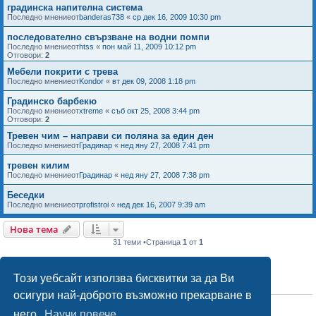
градинска напителна система
Последно мнениеот
banderas738
«
ср дек 16, 2009 10:30 pm
последователно свързване на водни помпи
Последно мнениеот
htss
«
пон май 11, 2009 10:12 pm
Отговори:
2
Мебели покрити с трева
Последно мнениеот
Kondor
«
вт дек 09, 2008 1:18 pm
Градинско барбекю
Последно мнениеот
xtreme
«
съб окт 25, 2008 3:44 pm
Отговори:
2
Тревен чим – направи си поляна за един ден
Последно мнениеот
Градинар
«
нед яну 27, 2008 7:41 pm
тревен килим
Последно мнениеот
Градинар
«
нед яну 27, 2008 7:38 pm
Беседки
Последно мнениеот
profistroi
«
нед дек 16, 2007 9:39 am
Нова тема
31 теми •Страница
1
от
1
Този уебсайт използва бисквитки за да Ви
ПРАВА НА ФОРУМА
осигури най-доброто възможно прекарване в
Вие
не можете
да публикувате теми в този форум
Вие
не можете
да отговаряте на теми в този форум
него.
Научи повече