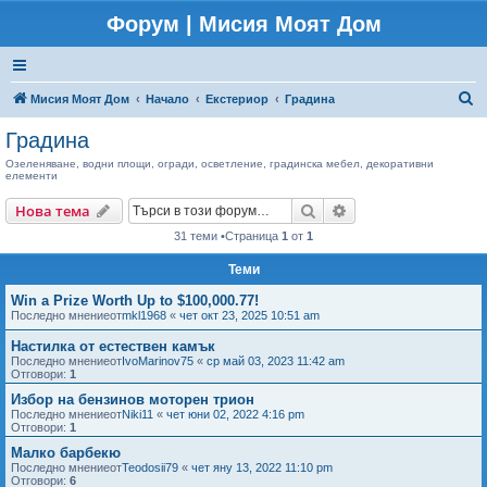
Форум | Мисия Моят Дом
Т
Мисия Моят Дом
Начало
Екстериор
Градина
ъ
Градина
р
Озеленяване, водни площи, огради, осветление, градинска мебел, декоративни
елементи
с
е
Търсене
Разширено търсен
Нова тема
н
31 теми •Страница
1
от
1
е
Теми
Win a Prize Worth Up to $100,000.77!
Последно мнениеот
mkl1968
«
чет окт 23, 2025 10:51 am
Настилка от естествен камък
Последно мнениеот
IvoMarinov75
«
ср май 03, 2023 11:42 am
Отговори:
1
Избор на бензинов моторен трион
Последно мнениеот
Niki11
«
чет юни 02, 2022 4:16 pm
Отговори:
1
Малко барбекю
Последно мнениеот
Teodosii79
«
чет яну 13, 2022 11:10 pm
Отговори:
6