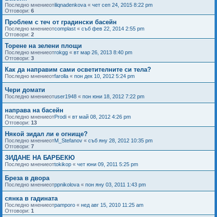
Последно мнениеот
iliqnadenkova
«
чет сеп 24, 2015 8:22 pm
Отговори:
6
Проблем с теч от градински басейн
Последно мнениеот
complast
«
съб фев 22, 2014 2:55 pm
Отговори:
2
Торене на зелени площи
Последно мнениеот
rokgg
«
вт мар 26, 2013 8:40 pm
Отговори:
3
Как да направим сами осветителните си тела?
Последно мнениеот
farolla
«
пон дек 10, 2012 5:24 pm
Чери домати
Последно мнениеот
user1948
«
пон юни 18, 2012 7:22 pm
направа на басейн
Последно мнениеот
Prodi
«
вт май 08, 2012 4:26 pm
Отговори:
13
Някой зидал ли е огнище?
Последно мнениеот
M_Stefanov
«
съб яну 28, 2012 10:35 pm
Отговори:
7
ЗИДАНЕ НА БАРБЕКЮ
Последно мнениеот
tokikop
«
чет юни 09, 2011 5:25 pm
Бреза в двора
Последно мнениеот
ppnikolova
«
пон яну 03, 2011 1:43 pm
сянка в гадината
Последно мнениеот
pamporo
«
нед авг 15, 2010 11:25 am
Отговори:
1