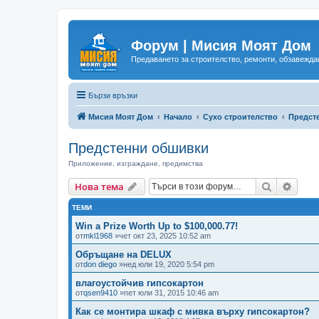
Форум | Мисия Моят Дом
Предаването за строителство, ремонти, обзавеждан
Бързи връзки
Мисия Моят Дом
Начало
Сухо строителство
Предст
Предстенни обшивки
Приложение, изграждане, предимства
Търсене
Разш
Нова тема
ТЕМИ
Win a Prize Worth Up to $100,000.77!
от
mkl1968
»чет окт 23, 2025 10:52 am
Обръщане на DELUX
от
don diego
»нед юли 19, 2020 5:54 pm
влагоустойчив гипсокартон
от
qsen9410
»пет юли 31, 2015 10:46 am
Как се монтира шкаф с мивка върху гипсокартон?