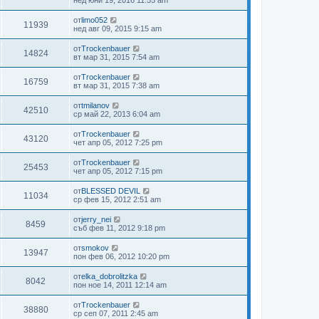
от
limo052
11939
нед авг 09, 2015 9:15 am
от
Trockenbauer
14824
вт мар 31, 2015 7:54 am
от
Trockenbauer
16759
вт мар 31, 2015 7:38 am
от
tmilanov
42510
ср май 22, 2013 6:04 am
от
Trockenbauer
43120
чет апр 05, 2012 7:25 pm
от
Trockenbauer
25453
чет апр 05, 2012 7:15 pm
от
BLESSED DEVIL
11034
ср фев 15, 2012 2:51 am
от
jerry_nei
8459
съб фев 11, 2012 9:18 pm
от
smokov
13947
пон фев 06, 2012 10:20 pm
от
elka_dobrolitzka
8042
пон ное 14, 2011 12:14 am
от
Trockenbauer
38880
ср сеп 07, 2011 2:45 am