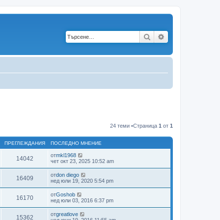
Търсене
Разширено търс
24 теми •Страница
1
от
1
ПРЕГЛЕЖДАНИЯ
ПОСЛЕДНО МНЕНИЕ
от
mkl1968
14042
чет окт 23, 2025 10:52 am
от
don diego
16409
нед юли 19, 2020 5:54 pm
от
Goshob
16170
нед юли 03, 2016 6:37 pm
от
greatlove
15362
нед юни 19, 2016 11:55 am