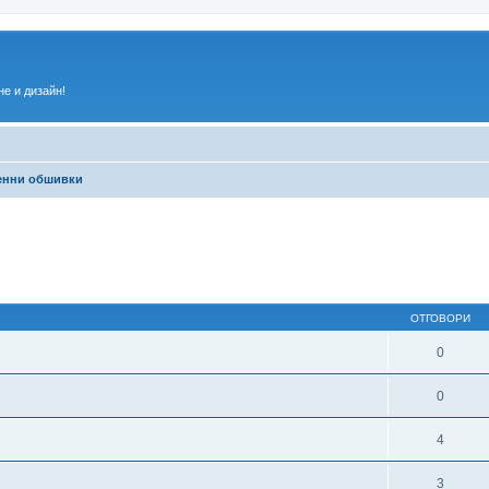
е и дизайн!
енни обшивки
ирено търсене
ОТГОВОРИ
0
0
4
3