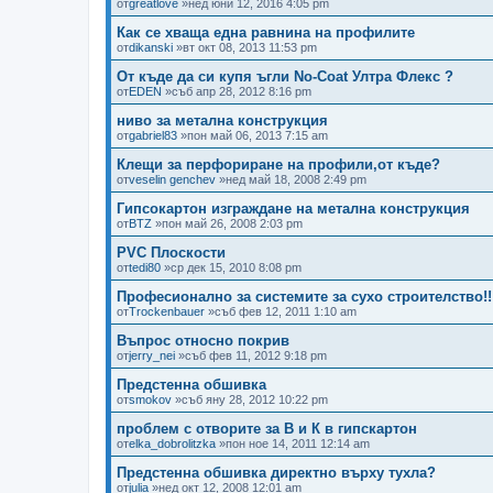
от
greatlove
»нед юни 12, 2016 4:05 pm
Как се хваща една равнина на профилите
от
dikanski
»вт окт 08, 2013 11:53 pm
От къде да си купя ъгли No-Coat Ултра Флекс ?
от
EDEN
»съб апр 28, 2012 8:16 pm
ниво за метална конструкция
от
gabriel83
»пон май 06, 2013 7:15 am
Клещи за перфориране на профили,от къде?
от
veselin genchev
»нед май 18, 2008 2:49 pm
Гипсокартон изграждане на метална конструкция
от
BTZ
»пон май 26, 2008 2:03 pm
PVC Плоскости
от
tedi80
»ср дек 15, 2010 8:08 pm
Професионално за системите за сухо строителство!!
от
Trockenbauer
»съб фев 12, 2011 1:10 am
Въпрос относно покрив
от
jerry_nei
»съб фев 11, 2012 9:18 pm
Предстенна обшивка
от
smokov
»съб яну 28, 2012 10:22 pm
проблем с отворите за В и К в гипскартон
от
elka_dobrolitzka
»пон ное 14, 2011 12:14 am
Предстенна обшивка директно върху тухла?
от
julia
»нед окт 12, 2008 12:01 am