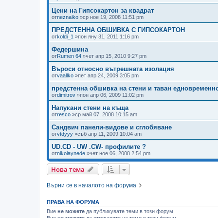
Цени на Гипсокартон за квадрат
от
neznaiko
»ср ное 19, 2008 11:51 pm
ПРЕДСТЕННА ОБШИВКА С ГИПСОКАРТОН
от
koldi_1
»пон яну 31, 2011 1:16 pm
Федершина
от
Rumen 64
»чет апр 15, 2010 9:27 pm
Въроси относно вътрешната изолация
от
vaallko
»пет апр 24, 2009 3:05 pm
предстенна обшивка на стени и таван едновременн
от
dimitrov
»пон апр 06, 2009 11:02 pm
Напукани стени на къща
от
resco
»ср май 07, 2008 10:15 am
Сандвич панели-видове и сглобяване
от
vtdyyy
»съб апр 11, 2009 10:04 am
UD.CD - UW .CW- профилите ?
от
nikolaynede
»чет ное 06, 2008 2:54 pm
Нова тема
Върни се в началото на форума
ПРАВА НА ФОРУМА
Вие
не можете
да публикувате теми в този форум
Вие
не можете
да отговаряте на теми в този форум