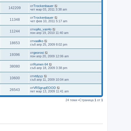
от
Trockenbauer
142209
чет мар 03, 2011 3:38 am
от
Trockenbauer
11348
чет фев 10, 2011 5:17 am
от
vuj4o_van4o
11244
пон апр 19, 2010 11:40 am
от
vaallko
18653
съб апр 25, 2009 8:02 pm
от
georosi
19396
пон апр 20, 2009 12:06 am
от
Rumen 64
38080
съб апр 18, 2009 3:38 pm
от
vtdyyy
10600
съб апр 11, 2009 10:04 am
от
VRSgrupEOOD
26543
пет мар 13, 2009 11:41 am
24 теми •Страница
1
от
1