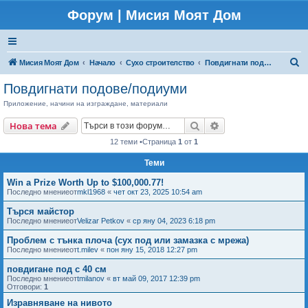
Форум | Мисия Моят Дом
Т
Мисия Моят Дом
Начало
Сухо строителство
Повдигнати подове/подиуми
ъ
Повдигнати подове/подиуми
р
Приложение, начини на изграждане, материали
с
Търсене
Разширено търсен
Нова тема
е
12 теми •Страница
1
от
1
н
е
Теми
Win a Prize Worth Up to $100,000.77!
Последно мнениеот
mkl1968
«
чет окт 23, 2025 10:54 am
Търся майстор
Последно мнениеот
Velizar Petkov
«
ср яну 04, 2023 6:18 pm
Проблем с тънка плоча (сух под или замазка с мрежа)
Последно мнениеот
t.milev
«
пон яну 15, 2018 12:27 pm
повдигане под с 40 см
Последно мнениеот
tmilanov
«
вт май 09, 2017 12:39 pm
Отговори:
1
Изравняване на нивото