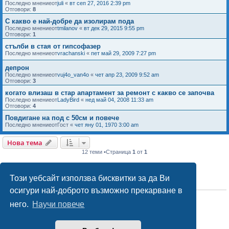
Последно мнениеот
juli
«
вт сеп 27, 2016 2:39 pm
Отговори:
8
С какво е най-добре да изолирам пода
Последно мнениеот
tmilanov
«
вт дек 29, 2015 9:55 pm
Отговори:
1
стълби в стая от гипсофазер
Последно мнениеот
vrachanski
«
пет май 29, 2009 7:27 pm
депрон
Последно мнениеот
vuj4o_van4o
«
чет апр 23, 2009 9:52 am
Отговори:
3
когато влизаш в стар апартамент за ремонт с какво се започва
Последно мнениеот
LadyBird
«
нед май 04, 2008 11:33 am
Отговори:
4
Повдигане на под с 50см и повече
Последно мнениеот
Гост
«
чет яну 01, 1970 3:00 am
Нова тема
12 теми •Страница
1
от
1
Този уебсайт използва бисквитки за да Ви
ПРАВА НА ФОРУМА
осигури най-доброто възможно прекарване в
Вие
не можете
да публикувате теми в този форум
Вие
не можете
да отговаряте на теми в този форум
него.
Научи повече
Вие
не можете
да променяте собствените си мнения в този форум
Вие
не можете
да триете мнения в този форум
Вие
не можете
да прикачвате файлове в този форум