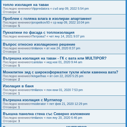
топло изолация на таван
Последно мнениеот
Vippredatora
«
съб апр 09, 2022 5:54 pm
Отговори:
4
Проблем с голяма влага в изолиран апартамент
Последно мнениеот
joropetkov93
«
ср мар 09, 2022 10:04 pm
Отговори:
5
Пукнатини по фасада с топлоизолация
Последно мнениеот
Петрова7
«
чет яну 14, 2021 9:07 pm
Въпрос относно изолационно решение
Последно мнениеот
tmilanov
«
вт ное 24, 2020 8:37 pm
Отговори:
1
Вътрешна изолация на таван - ГК с вата или MULTIPOR?
Последно мнениеот
canislav
«
нед ное 01, 2020 9:44 am
Отговори:
5
Монилитен зид с широкоформатни тухли и/или каменна вата?
Последно мнениеот
kingarthas
«
вт сеп 22, 2020 5:25 pm
Отговори:
2
Изолация в баня
Последно мнениеот
tmilanov
«
пон юни 01, 2020 7:53 pm
Отговори:
1
Вътрешна изолация с Мултипор
Последно мнениеот
moderator
«
пет фев 21, 2020 12:29 pm
Отговори:
1
Външна панелна стена със Северно изложение
Последно мнениеот
tmilanov
«
пон яну 20, 2020 6:46 pm
Отговори:
3