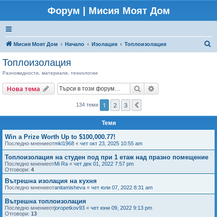
Форум | Мисия Моят Дом
Т
Мисия Моят Дом
Начало
Изолация
Топлоизолация
ъ
Топлоизолация
р
Разновидности, материали, технологии
с
Търсене
Разширено търсен
Нова тема
е
н
1
2
3
Следваща
134 теми
е
Теми
Win a Prize Worth Up to $100,000.77!
Последно мнениеот
mkl1968
«
чет окт 23, 2025 10:55 am
Топлоизолация на студен под при 1 етаж над празно помещение
Последно мнениеот
Mi Ra
«
чет дек 01, 2022 7:57 pm
Отговори:
4
Вътрешна изолация на кухня
Последно мнениеот
anitamisheva
«
чет юли 07, 2022 8:31 am
Вътрешна топлоизолация
Последно мнениеот
joropetkov93
«
чет юни 09, 2022 9:13 pm
Отговори:
13