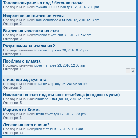
Топлоизолиране на под / бетонна плоча
Последно мнениеот
PavkataDDDD
«
пон дек 12, 2016 6:36 pm
Изправяне на вътрешни стени
Последно мнениеот
Галя Маноловс
«
вт юли 12, 2016 6:13 pm
Отговори:
2
Вътрешна изолация на стая
Последно мнениеот
tmilanov
«
чет юни 30, 2016 11:32 pm
Отговори:
2
Разрешение за изолация?
Последно мнениеот
tmilanov
«
ср юни 29, 2016 9:54 pm
Отговори:
1
Проблем с влагата
Последно мнениеот
ppee
«
вт фев 23, 2016 12:05 am
Отговори:
18
1
2
стиропор зад кухнята
Последно мнениеот
tmilanov
«
ср яну 06, 2016 5:09 pm
Отговори:
3
Изолация на стая под външно стълбище (конденз+мухъл)
Последно мнениеот
Mironcho
«
пет дек 18, 2015 5:19 pm
Отговори:
5
Миризма от Комин
Последно мнениеот
Dimitri
«
чет дек 17, 2015 3:38 pm
Отговори:
1
Лепене на вата с пяна?
Последно мнениеот
jorko
«
вт юни 16, 2015 9:07 am
Отговори:
14