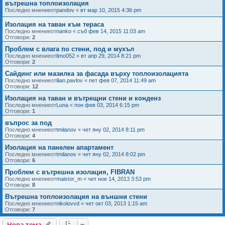
вътрешна топлоизолация
Последно мнениеот
pandov
«
вт мар 10, 2015 4:36 pm
Изолация на таван към тераса
Последно мнениеот
nanko
«
съб фев 14, 2015 11:03 am
Отговори:
2
Проблем с влага по стени, под и мухъл
Последно мнениеот
limo052
«
вт апр 29, 2014 8:21 pm
Отговори:
2
Сайдинг или мазилка за фасада върху топлоизолацията
Последно мнениеот
ilian.pavlov
«
пет фев 07, 2014 11:49 am
Отговори:
12
Изолация на таван и вътрещни стени и конденз
Последно мнениеот
Luna
«
пон фев 03, 2014 6:15 pm
Отговори:
1
въпрос за под
Последно мнениеот
tmilanov
«
чет яну 02, 2014 8:11 pm
Отговори:
4
Изолация на панелен апартамент
Последно мнениеот
tmilanov
«
чет яну 02, 2014 8:02 pm
Отговори:
6
Проблем с вътрешна изолация, FIBRAN
Последно мнениеот
maistor_m
«
чет ное 14, 2013 3:53 pm
Отговори:
8
Вътрешна топлоизолация на външни стени
Последно мнениеот
nikolovvd
«
чет окт 03, 2013 1:15 am
Отговори:
7
Нова тема