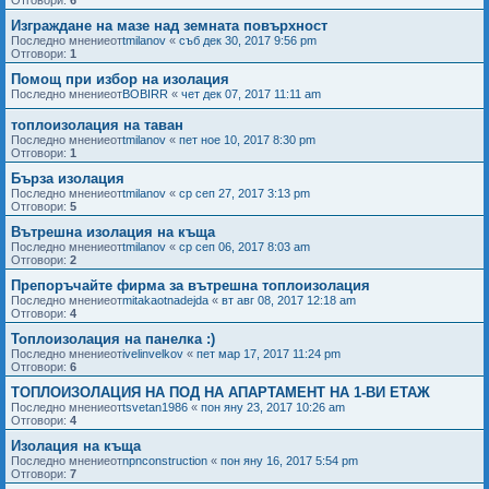
Отговори:
6
Изграждане на мазе над земната повърхност
Последно мнениеот
tmilanov
«
съб дек 30, 2017 9:56 pm
Отговори:
1
Помощ при избор на изолация
Последно мнениеот
BOBIRR
«
чет дек 07, 2017 11:11 am
топлоизолация на таван
Последно мнениеот
tmilanov
«
пет ное 10, 2017 8:30 pm
Отговори:
1
Бърза изолация
Последно мнениеот
tmilanov
«
ср сеп 27, 2017 3:13 pm
Отговори:
5
Вътрешна изолация на къща
Последно мнениеот
tmilanov
«
ср сеп 06, 2017 8:03 am
Отговори:
2
Препоръчайте фирма за вътрешна топлоизолация
Последно мнениеот
mitakaotnadejda
«
вт авг 08, 2017 12:18 am
Отговори:
4
Топлоизолация на панелка :)
Последно мнениеот
ivelinvelkov
«
пет мар 17, 2017 11:24 pm
Отговори:
6
ТОПЛОИЗОЛАЦИЯ НА ПОД НА АПАРТАМЕНТ НА 1-ВИ ЕТАЖ
Последно мнениеот
tsvetan1986
«
пон яну 23, 2017 10:26 am
Отговори:
4
Изолация на къща
Последно мнениеот
npnconstruction
«
пон яну 16, 2017 5:54 pm
Отговори:
7