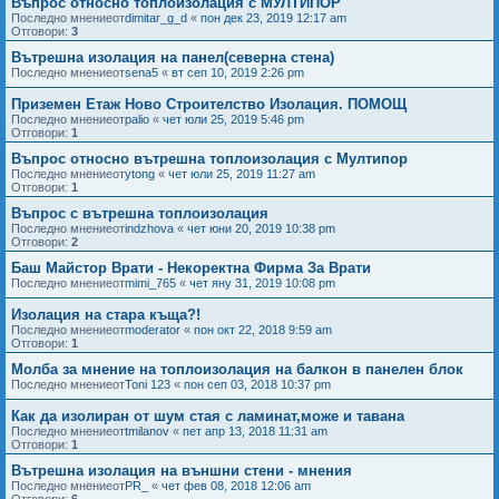
Въпрос относно топлоизолация с МУЛТИПОР
Последно мнениеот
dimitar_g_d
«
пон дек 23, 2019 12:17 am
Отговори:
3
Вътрешна изолация на панел(северна стена)
Последно мнениеот
sena5
«
вт сеп 10, 2019 2:26 pm
Приземен Етаж Ново Строителство Изолация. ПОМОЩ
Последно мнениеот
palio
«
чет юли 25, 2019 5:46 pm
Отговори:
1
Въпрос относно вътрешна топлоизолация с Мултипор
Последно мнениеот
ytong
«
чет юли 25, 2019 11:27 am
Отговори:
1
Въпрос с вътрешна топлоизолация
Последно мнениеот
indzhova
«
чет юни 20, 2019 10:38 pm
Отговори:
2
Баш Майстор Врати - Некоректна Фирма За Врати
Последно мнениеот
mimi_765
«
чет яну 31, 2019 10:08 pm
Изолация на стара къща?!
Последно мнениеот
moderator
«
пон окт 22, 2018 9:59 am
Отговори:
1
Молба за мнение на топлоизолация на балкон в панелен блок
Последно мнениеот
Toni 123
«
пон сеп 03, 2018 10:37 pm
Как да изолиран от шум стая с ламинат,може и тавана
Последно мнениеот
tmilanov
«
пет апр 13, 2018 11:31 am
Отговори:
1
Вътрешна изолация на външни стени - мнения
Последно мнениеот
PR_
«
чет фев 08, 2018 12:06 am