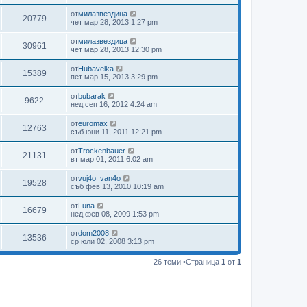
от
милазвездица
20779
чет мар 28, 2013 1:27 pm
от
милазвездица
30961
чет мар 28, 2013 12:30 pm
от
Hubavelka
15389
пет мар 15, 2013 3:29 pm
от
bubarak
9622
нед сеп 16, 2012 4:24 am
от
euromax
12763
съб юни 11, 2011 12:21 pm
от
Trockenbauer
21131
вт мар 01, 2011 6:02 am
от
vuj4o_van4o
19528
съб фев 13, 2010 10:19 am
от
Luna
16679
нед фев 08, 2009 1:53 pm
от
dom2008
13536
ср юли 02, 2008 3:13 pm
26 теми •Страница
1
от
1