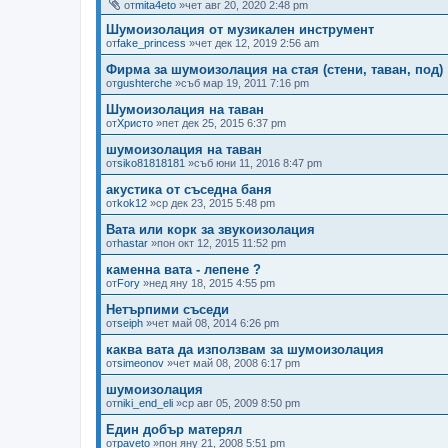
от
mita4eto
»чет авг 20, 2020 2:48 pm
Шумоизолация от музикален инструмент
от
fake_princess
»чет дек 12, 2019 2:56 am
Фирма за шумоизолация на стая (стени, таван, под)
от
gushterche
»съб мар 19, 2011 7:16 pm
Шумоизолация на таван
от
Христо
»пет дек 25, 2015 6:37 pm
шумоизолация на таван
от
siko81818181
»съб юни 11, 2016 8:47 pm
акустика от съседна баня
от
kok12
»ср дек 23, 2015 5:48 pm
Вата или корк за звукоизолация
от
hastar
»пон окт 12, 2015 11:52 pm
каменна вата - лепене ?
от
Fory
»нед яну 18, 2015 4:55 pm
Нетърпими съседи
от
seiph
»чет май 08, 2014 6:26 pm
каква вата да използвам за шумоизолация
от
simeonov
»чет май 08, 2008 6:17 pm
шумоизолация
от
niki_end_eli
»ср авг 05, 2009 8:50 pm
Един добър матерял
от
paveto
»пон яну 21, 2008 5:51 pm