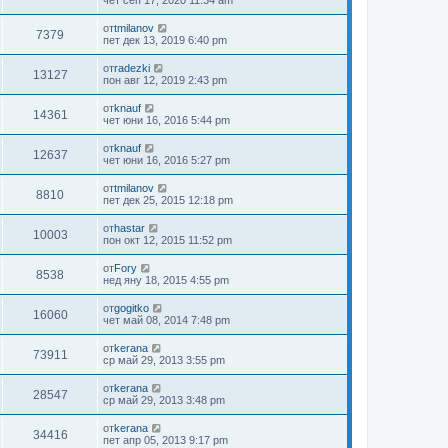
от
tmilanov
7379
пет дек 13, 2019 6:40 pm
от
radezki
13127
пон авг 12, 2019 2:43 pm
от
knauf
14361
чет юни 16, 2016 5:44 pm
от
knauf
12637
чет юни 16, 2016 5:27 pm
от
tmilanov
8810
пет дек 25, 2015 12:18 pm
от
hastar
10003
пон окт 12, 2015 11:52 pm
от
Fory
8538
нед яну 18, 2015 4:55 pm
от
gogitko
16060
чет май 08, 2014 7:48 pm
от
kerana
73911
ср май 29, 2013 3:55 pm
от
kerana
28547
ср май 29, 2013 3:48 pm
от
kerana
34416
пет апр 05, 2013 9:17 pm