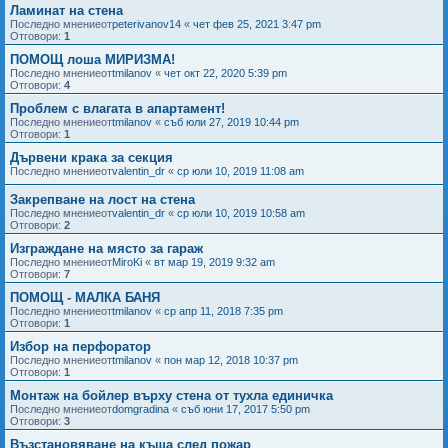
Ламинат на стена
Последно мнениеот
peterivanov14
«
чет фев 25, 2021 3:47 pm
Отговори:
1
ПОМОЩ лоша МИРИЗМА!
Последно мнениеот
tmilanov
«
чет окт 22, 2020 5:39 pm
Отговори:
4
Проблем с влагата в апартамент!
Последно мнениеот
tmilanov
«
съб юли 27, 2019 10:44 pm
Отговори:
1
Дървени крака за секция
Последно мнениеот
valentin_dr
«
ср юли 10, 2019 11:08 am
Закрепване на лост на стена
Последно мнениеот
valentin_dr
«
ср юли 10, 2019 10:58 am
Отговори:
2
Изграждане на място за гараж
Последно мнениеот
MiroKi
«
вт мар 19, 2019 9:32 am
Отговори:
7
ПОМОЩ - МАЛКА БАНЯ
Последно мнениеот
tmilanov
«
ср апр 11, 2018 7:35 pm
Отговори:
1
Избор на перфоратор
Последно мнениеот
tmilanov
«
пон мар 12, 2018 10:37 pm
Отговори:
1
Монтаж на бойлер върху стена от тухла единичка
Последно мнениеот
domgradina
«
съб юни 17, 2017 5:50 pm
Отговори:
3
Възстановяване на къща след пожар