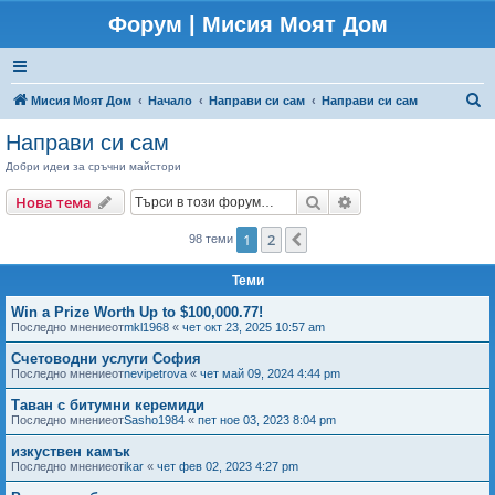
Форум | Мисия Моят Дом
Т
Мисия Моят Дом
Начало
Направи си сам
Направи си сам
ъ
Направи си сам
р
Добри идеи за сръчни майстори
с
Търсене
Разширено търсен
Нова тема
е
н
1
2
Следваща
98 теми
е
Теми
Win a Prize Worth Up to $100,000.77!
Последно мнениеот
mkl1968
«
чет окт 23, 2025 10:57 am
Счетоводни услуги София
Последно мнениеот
nevipetrova
«
чет май 09, 2024 4:44 pm
Таван с битумни керемиди
Последно мнениеот
Sasho1984
«
пет ное 03, 2023 8:04 pm
изкуствен камък
Последно мнениеот
ikar
«
чет фев 02, 2023 4:27 pm