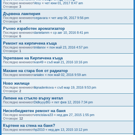
Последно мнениеот
Vesy
«
чет юни 01, 2017 8:47 am
Отговори:
3
Дървена ламперия
Последно мнениеот
cegavara
«
чет апр 06, 2017 9:56 pm
Отговори:
4
Ръчно изработен ароматизатор
Последно мнениеот
danielamm
«
ср авг 10, 2016 8:41 pm
Отговори:
6
Ремонт на кирпичена къща
Последно мнениеот
tmilanov
«
пон май 23, 2016 4:57 pm
Отговори:
1
Укрепване на Кирпичена къща
Последно мнениеот
ivan49
«
съб май 21, 2016 10:16 pm
Махане на стара боя от радиатор
Последно мнениеот
anialex
«
пон май 02, 2016 9:59 am
Ново жилище
Последно мнениеот
iliqnadenkova
«
съб мар 19, 2016 9:53 pm
Отговори:
2
Лепене на стъкло върху метал
Последно мнениеот
DidkyyyBG
«
пет фев 12, 2016 7:34 pm
Нискобюджетен ремонт на баня
Последно мнениеот
vencislava33
«
нед дек 27, 2015 1:55 pm
Отговори:
12
Къртене на стена на баня?
Последно мнениеот
hp2010
«
нед дек 13, 2015 10:12 pm