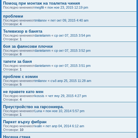
Помощ при монтаж на тоалетна чиния
Последно мнениеот
megfili
«
пон ное 23, 2015 12:19 pm
проблеми
Последно мнениеот
tmilanov
«
пет окт 09, 2015 4:40 am
Отговори:
4
Телевизор в банята
Последно мнениеот
danielamm
«
ср окт 07, 2015 3:54 pm
Отговори:
1
боя за фаянсови плочки
Последно мнениеот
danielamm
«
ср окт 07, 2015 3:52 pm
Отговори:
8
тапети за баня
Последно мнениеот
danielamm
«
ср окт 07, 2015 3:51 pm
Отговори:
1
проблем с комин
Последно мнениеот
tmilanov
«
съб апр 25, 2015 11:28 am
Отговори:
5
не правете като мен
Последно мнениеот
kossis
«
чет яну 29, 2015 4:27 pm
Отговори:
4
Преустройство на гарсониера.
Последно мнениеот
Luna
«
пон ное 10, 2014 5:57 pm
Отговори:
1
Паркет върху фибран
Последно мнениеот
ivalin
«
пет апр 04, 2014 6:12 am
Отговори:
10
Носеща стена