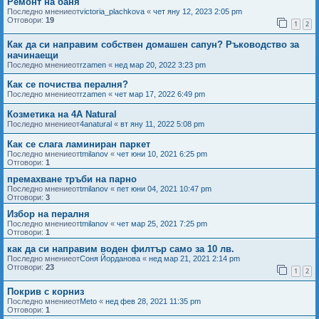
Ремонт на баня
Последно мнениеот
victoria_plachkova
«
чет яну 12, 2023 2:05 pm
Отговори:
19
1
2
Как да си направим собствен домашен сапун? Ръководство за
начинаещи
Последно мнениеот
rzamen
«
нед мар 20, 2022 3:23 pm
Как се почиства пералня?
Последно мнениеот
rzamen
«
чет мар 17, 2022 6:49 pm
Козметика на 4A Natural
Последно мнениеот
4anatural
«
вт яну 11, 2022 5:08 pm
Как се слага ламиниран паркет
Последно мнениеот
tmilanov
«
чет юни 10, 2021 6:25 pm
Отговори:
1
премахване тръби на парно
Последно мнениеот
tmilanov
«
пет юни 04, 2021 10:47 pm
Отговори:
3
Избор на пералня
Последно мнениеот
tmilanov
«
чет мар 25, 2021 7:25 pm
Отговори:
1
как да си направим воден филтър само за 10 лв.
Последно мнениеот
Соня Йорданова
«
нед мар 21, 2021 2:14 pm
Отговори:
23
1
2
Покрив с корниз
Последно мнениеот
Meto
«
нед фев 28, 2021 11:35 pm
Отговори:
1