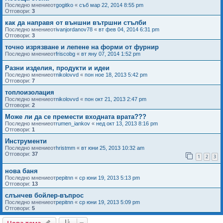
Последно мнениеот
gogitko
«
съб мар 22, 2014 8:55 pm
Отговори:
3
как да направя от външни вътршни стълби
Последно мнениеот
ivanjordanov78
«
вт фев 04, 2014 6:31 pm
Отговори:
3
точно изрязване и лепене на форми от фурнир
Последно мнениеот
friscobg
«
вт яну 07, 2014 1:52 pm
Разни изделия, продукти и идеи
Последно мнениеот
nikolovvd
«
пон ное 18, 2013 5:42 pm
Отговори:
7
топлоизолация
Последно мнениеот
nikolovvd
«
пон окт 21, 2013 2:47 pm
Отговори:
2
Може ли да се премести входната врата???
Последно мнениеот
rumen_iankov
«
нед окт 13, 2013 8:16 pm
Отговори:
1
Инструменти
Последно мнениеот
hristmm
«
вт юни 25, 2013 10:32 am
Отговори:
37
1
2
3
нова баня
Последно мнениеот
pepitnn
«
ср юни 19, 2013 5:13 pm
Отговори:
13
слънчев бойлер-въпрос
Последно мнениеот
pepitnn
«
ср юни 19, 2013 5:09 pm
Отговори:
5