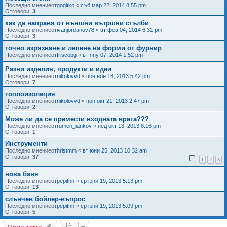
Последно мнениеот
gogitko
«
съб мар 22, 2014 8:55 pm
Отговори:
3
как да направя от външни вътршни стълби
Последно мнениеот
ivanjordanov78
«
вт фев 04, 2014 6:31 pm
Отговори:
3
точно изрязване и лепене на форми от фурнир
Последно мнениеот
friscobg
«
вт яну 07, 2014 1:52 pm
Разни изделия, продукти и идеи
Последно мнениеот
nikolovvd
«
пон ное 18, 2013 5:42 pm
Отговори:
7
топлоизолация
Последно мнениеот
nikolovvd
«
пон окт 21, 2013 2:47 pm
Отговори:
2
Може ли да се премести входната врата???
Последно мнениеот
rumen_iankov
«
нед окт 13, 2013 8:16 pm
Отговори:
1
Инструменти
Последно мнениеот
hristmm
«
вт юни 25, 2013 10:32 am
Отговори:
37
1
2
3
нова баня
Последно мнениеот
pepitnn
«
ср юни 19, 2013 5:13 pm
Отговори:
13
слънчев бойлер-въпрос
Последно мнениеот
pepitnn
«
ср юни 19, 2013 5:09 pm
Отговори:
5