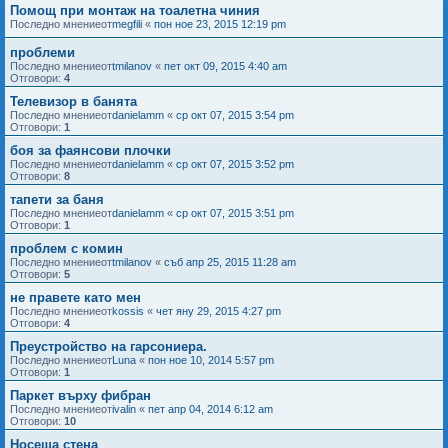
Помощ при монтаж на тоалетна чиния
Последно мнениеот
megfili
«
пон ное 23, 2015 12:19 pm
проблеми
Последно мнениеот
tmilanov
«
пет окт 09, 2015 4:40 am
Отговори:
4
Телевизор в банята
Последно мнениеот
danielamm
«
ср окт 07, 2015 3:54 pm
Отговори:
1
боя за фаянсови плочки
Последно мнениеот
danielamm
«
ср окт 07, 2015 3:52 pm
Отговори:
8
тапети за баня
Последно мнениеот
danielamm
«
ср окт 07, 2015 3:51 pm
Отговори:
1
проблем с комин
Последно мнениеот
tmilanov
«
съб апр 25, 2015 11:28 am
Отговори:
5
не правете като мен
Последно мнениеот
kossis
«
чет яну 29, 2015 4:27 pm
Отговори:
4
Преустройство на гарсониера.
Последно мнениеот
Luna
«
пон ное 10, 2014 5:57 pm
Отговори:
1
Паркет върху фибран
Последно мнениеот
ivalin
«
пет апр 04, 2014 6:12 am
Отговори:
10
Носеща стена