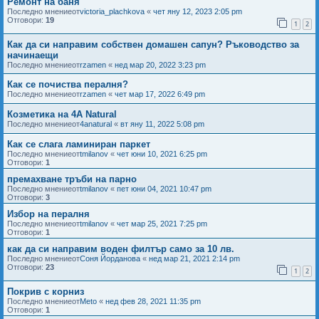
Ремонт на баня
Последно мнениеот
victoria_plachkova
«
чет яну 12, 2023 2:05 pm
Отговори:
19
1
2
Как да си направим собствен домашен сапун? Ръководство за
начинаещи
Последно мнениеот
rzamen
«
нед мар 20, 2022 3:23 pm
Как се почиства пералня?
Последно мнениеот
rzamen
«
чет мар 17, 2022 6:49 pm
Козметика на 4A Natural
Последно мнениеот
4anatural
«
вт яну 11, 2022 5:08 pm
Как се слага ламиниран паркет
Последно мнениеот
tmilanov
«
чет юни 10, 2021 6:25 pm
Отговори:
1
премахване тръби на парно
Последно мнениеот
tmilanov
«
пет юни 04, 2021 10:47 pm
Отговори:
3
Избор на пералня
Последно мнениеот
tmilanov
«
чет мар 25, 2021 7:25 pm
Отговори:
1
как да си направим воден филтър само за 10 лв.
Последно мнениеот
Соня Йорданова
«
нед мар 21, 2021 2:14 pm
Отговори:
23
1
2
Покрив с корниз
Последно мнениеот
Meto
«
нед фев 28, 2021 11:35 pm
Отговори:
1