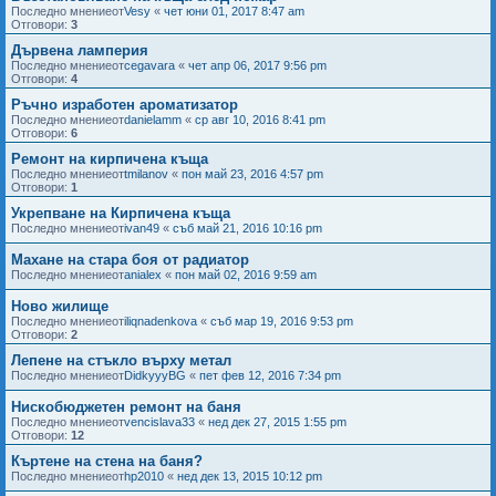
Последно мнениеот
Vesy
«
чет юни 01, 2017 8:47 am
Отговори:
3
Дървена ламперия
Последно мнениеот
cegavara
«
чет апр 06, 2017 9:56 pm
Отговори:
4
Ръчно изработен ароматизатор
Последно мнениеот
danielamm
«
ср авг 10, 2016 8:41 pm
Отговори:
6
Ремонт на кирпичена къща
Последно мнениеот
tmilanov
«
пон май 23, 2016 4:57 pm
Отговори:
1
Укрепване на Кирпичена къща
Последно мнениеот
ivan49
«
съб май 21, 2016 10:16 pm
Махане на стара боя от радиатор
Последно мнениеот
anialex
«
пон май 02, 2016 9:59 am
Ново жилище
Последно мнениеот
iliqnadenkova
«
съб мар 19, 2016 9:53 pm
Отговори:
2
Лепене на стъкло върху метал
Последно мнениеот
DidkyyyBG
«
пет фев 12, 2016 7:34 pm
Нискобюджетен ремонт на баня
Последно мнениеот
vencislava33
«
нед дек 27, 2015 1:55 pm
Отговори:
12
Къртене на стена на баня?
Последно мнениеот
hp2010
«
нед дек 13, 2015 10:12 pm