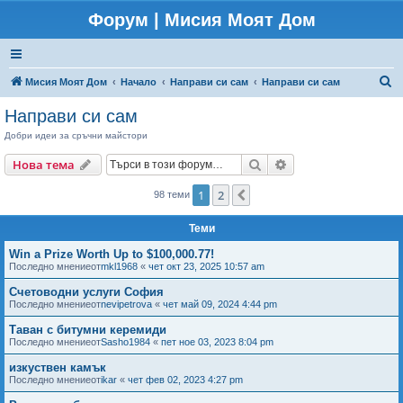
Форум | Мисия Моят Дом
Т
Мисия Моят Дом
Начало
Направи си сам
Направи си сам
ъ
Направи си сам
р
Добри идеи за сръчни майстори
с
Търсене
Разширено търсен
Нова тема
е
н
1
2
Следваща
98 теми
е
Теми
Win a Prize Worth Up to $100,000.77!
Последно мнениеот
mkl1968
«
чет окт 23, 2025 10:57 am
Счетоводни услуги София
Последно мнениеот
nevipetrova
«
чет май 09, 2024 4:44 pm
Таван с битумни керемиди
Последно мнениеот
Sasho1984
«
пет ное 03, 2023 8:04 pm
изкуствен камък
Последно мнениеот
ikar
«
чет фев 02, 2023 4:27 pm