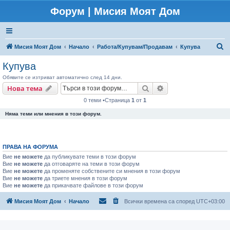
Форум | Мисия Моят Дом
Т
Мисия Моят Дом
Начало
Работа/Купувам/Продавам
Купува
ъ
Купува
р
Обявите се изтриват автоматично след 14 дни.
с
Търсене
Разширено търсен
Нова тема
е
0 теми •Страница
1
от
1
н
Няма теми или мнения в този форум.
е
ПРАВА НА ФОРУМА
Вие
не можете
да публикувате теми в този форум
Вие
не можете
да отговаряте на теми в този форум
Вие
не можете
да променяте собствените си мнения в този форум
Вие
не можете
да триете мнения в този форум
Вие
не можете
да прикачвате файлове в този форум
Мисия Моят Дом
Начало
Всички времена са според
UTC+03:00