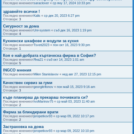
Последно мнениеот
saraclover
«
ср яну 17, 2024 10:33 pm
здравейте всички !
Последно мнениеот
Kalis
«
ср дек 20, 2023 6:27 pm
Отговори:
3
Сигурност за дома
Последно мнениеот
Uni-system
«
съб дек 16, 2023 1:19 pm
Отговори:
4
Кухненски шкафове и модули за кухня
Последно мнениеот
Tsveti2023
«
пон окт 16, 2023 9:30 pm
Отговори:
1
Коя е най-добрата къртаческа фирма в София?
Последно мнениеот
Яна21
«
съб окт 14, 2023 1:01 am
Отговори:
5
INGCO мнения
Последно мнениеот
Milen Stanislavov
«
нед авг 27, 2023 12:15 pm
Качествен сервиз за гуми
Последно мнениеот
georgitrifonov
«
пон май 15, 2023 9:16 am
Отговори:
3
къде планираш да прекараш почивката си?
Последно мнениеот
IvoMarinov75
«
ср май 03, 2023 11:40 am
Отговори:
2
Фирма за блиндирани врати
Последно мнениеот
joropetkov93
«
ср мар 09, 2022 10:17 pm
Отговори:
2
Застраховка на дома
Последно мнениеот
joropetkov93
«
ср мар 09, 2022 10:10 pm