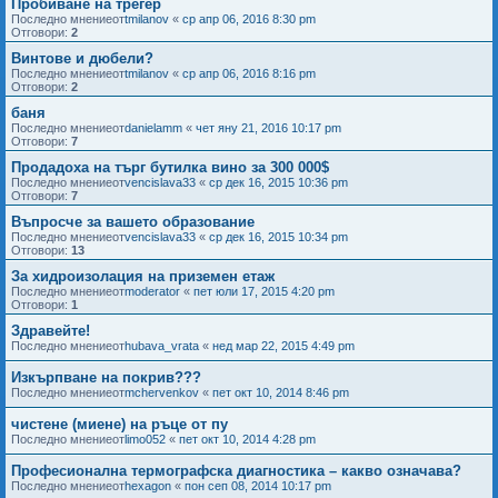
Пробиване на трегер
Последно мнениеот
tmilanov
«
ср апр 06, 2016 8:30 pm
Отговори:
2
Винтове и дюбели?
Последно мнениеот
tmilanov
«
ср апр 06, 2016 8:16 pm
Отговори:
2
баня
Последно мнениеот
danielamm
«
чет яну 21, 2016 10:17 pm
Отговори:
7
Продадоха на търг бутилка вино за 300 000$
Последно мнениеот
vencislava33
«
ср дек 16, 2015 10:36 pm
Отговори:
7
Въпросче за вашето образование
Последно мнениеот
vencislava33
«
ср дек 16, 2015 10:34 pm
Отговори:
13
За хидроизолация на приземен етаж
Последно мнениеот
moderator
«
пет юли 17, 2015 4:20 pm
Отговори:
1
Здравейте!
Последно мнениеот
hubava_vrata
«
нед мар 22, 2015 4:49 pm
Изкърпване на покрив???
Последно мнениеот
mchervenkov
«
пет окт 10, 2014 8:46 pm
чистене (миене) на ръце от пу
Последно мнениеот
limo052
«
пет окт 10, 2014 4:28 pm
Професионална термографска диагностика – какво означава?
Последно мнениеот
hexagon
«
пон сеп 08, 2014 10:17 pm