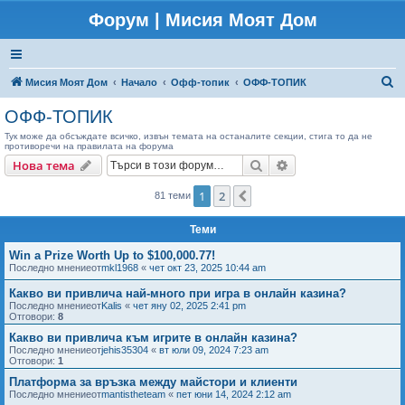
Форум | Мисия Моят Дом
Т
Мисия Моят Дом
Начало
Офф-топик
ОФФ-ТОПИК
ъ
ОФФ-ТОПИК
р
Тук може да обсъждате всичко, извън темата на останалите секции, стига то да не
противоречи на правилата на форума
с
Търсене
Разширено търсен
Нова тема
е
н
1
2
Следваща
81 теми
е
Теми
Win a Prize Worth Up to $100,000.77!
Последно мнениеот
mkl1968
«
чет окт 23, 2025 10:44 am
Какво ви привлича най-много при игра в онлайн казина?
Последно мнениеот
Kalis
«
чет яну 02, 2025 2:41 pm
Отговори:
8
Какво ви привлича към игрите в онлайн казина?
Последно мнениеот
jehis35304
«
вт юли 09, 2024 7:23 am
Отговори:
1
Платформа за връзка между майстори и клиенти
Последно мнениеот
mantistheteam
«
пет юни 14, 2024 2:12 am