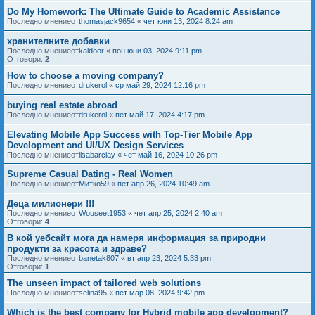
Do My Homework: The Ultimate Guide to Academic Assistance
Последно мнениеот
thomasjack9654
«
чет юни 13, 2024 8:24 am
хранителните добавки
Последно мнениеот
kaldoor
«
пон юни 03, 2024 9:11 pm
Отговори:
2
How to choose a moving company?
Последно мнениеот
drukerol
«
ср май 29, 2024 12:16 pm
buying real estate abroad
Последно мнениеот
drukerol
«
пет май 17, 2024 4:17 pm
Elevating Mobile App Success with Top-Tier Mobile App
Development and UI/UX Design Services
Последно мнениеот
lisabarclay
«
чет май 16, 2024 10:26 pm
Supreme Сasual Dating - Real Women
Последно мнениеот
Митко59
«
пет апр 26, 2024 10:49 am
Деца милионери !!!
Последно мнениеот
Wouseet1953
«
чет апр 25, 2024 2:40 am
Отговори:
4
В кой уебсайт мога да намеря информация за природни
продукти за красота и здраве?
Последно мнениеот
banetak807
«
вт апр 23, 2024 5:33 pm
Отговори:
1
The unseen impact of tailored web solutions
Последно мнениеот
selina95
«
пет мар 08, 2024 9:42 pm
Which is the best company for Hybrid mobile app development?