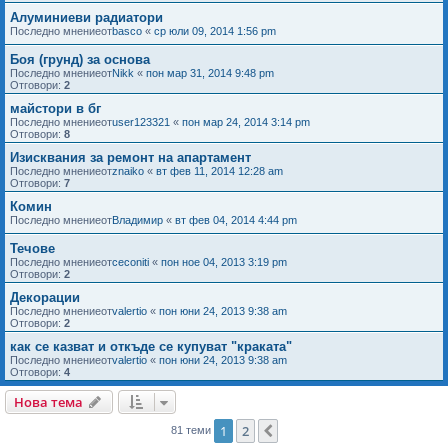
Алуминиеви радиатори
Последно мнениеот
basco
«
ср юли 09, 2014 1:56 pm
Боя (грунд) за основа
Последно мнениеот
Nikk
«
пон мар 31, 2014 9:48 pm
Отговори:
2
майстори в бг
Последно мнениеот
user123321
«
пон мар 24, 2014 3:14 pm
Отговори:
8
Изисквания за ремонт на апартамент
Последно мнениеот
znaiko
«
вт фев 11, 2014 12:28 am
Отговори:
7
Комин
Последно мнениеот
Владимир
«
вт фев 04, 2014 4:44 pm
Течове
Последно мнениеот
ceconiti
«
пон ное 04, 2013 3:19 pm
Отговори:
2
Декорации
Последно мнениеот
valertio
«
пон юни 24, 2013 9:38 am
Отговори:
2
как се казват и откъде се купуват "краката"
Последно мнениеот
valertio
«
пон юни 24, 2013 9:38 am
Отговори:
4
Нова тема
1
2
Следваща
81 теми