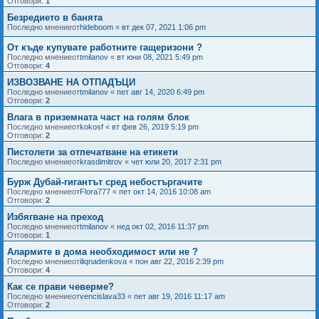
Отговори:
1
Безредието в банята
Последно мнениеот
hideboom
«
вт дек 07, 2021 1:06 pm
От къде купувате работните гащеризони ?
Последно мнениеот
tmilanov
«
вт юни 08, 2021 5:49 pm
Отговори:
4
ИЗВОЗВАНЕ НА ОТПАДЪЦИ
Последно мнениеот
tmilanov
«
пет авг 14, 2020 6:49 pm
Отговори:
2
Влага в приземната част на голям блок
Последно мнениеот
kokosf
«
вт фев 26, 2019 5:19 pm
Отговори:
2
Пистолети за отпечатване на етикети
Последно мнениеот
krasdimitrov
«
чет юли 20, 2017 2:31 pm
Бурж Дубай-гигантът сред небостъргачите
Последно мнениеот
Flora777
«
пет окт 14, 2016 10:08 am
Отговори:
2
Избягване на преход
Последно мнениеот
tmilanov
«
нед окт 02, 2016 11:37 pm
Отговори:
1
Алармите в дома необходимост или не ?
Последно мнениеот
iliqnadenkova
«
пон авг 22, 2016 2:39 pm
Отговори:
4
Как се прави чеверме?
Последно мнениеот
vencislava33
«
пет авг 19, 2016 11:17 am
Отговори:
2