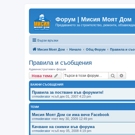
Форум | Мисия Моят Дом
Предаването за строителство, ремонти, обзавеждан
Бързи връзки
Мисия Моят Дом
Начало
Общ Форум
Правила и съ
Правила и съобщения
Административен форум
Търсене
Разш
Нова тема
ВАЖНИ СЪОБЩЕНИЯ
Правила за постване във форумите!
от
moderator
»съб дек 01, 2007 4:23 pm
ТЕМИ
Мисия Моят Дом си има вече Facebook
от
moderator
»пет яну 30, 2009 12:49 pm
Качване на снимки във форума
от
moderator
»съб яну 05, 2008 4:19 pm