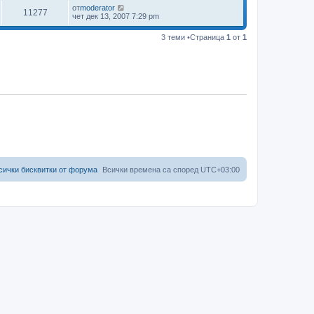
от
moderator
11277
чет дек 13, 2007 7:29 pm
3 теми •Страница
1
от
1
сички бисквитки от форума
Всички времена са според
UTC+03:00