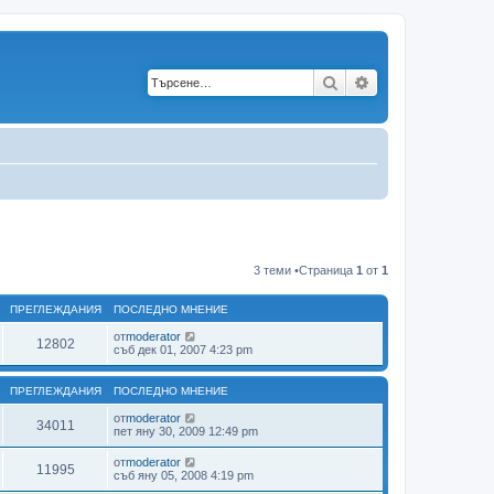
Търсене
Разширено търс
3 теми •Страница
1
от
1
ПРЕГЛЕЖДАНИЯ
ПОСЛЕДНО МНЕНИЕ
от
moderator
12802
съб дек 01, 2007 4:23 pm
ПРЕГЛЕЖДАНИЯ
ПОСЛЕДНО МНЕНИЕ
от
moderator
34011
пет яну 30, 2009 12:49 pm
от
moderator
11995
съб яну 05, 2008 4:19 pm