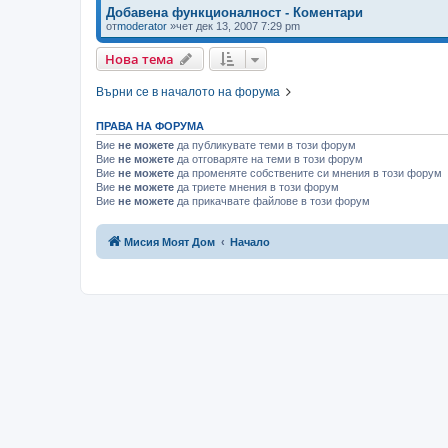
Добавена функционалност - Коментари
от
moderator
»чет дек 13, 2007 7:29 pm
Нова тема
Върни се в началото на форума
ПРАВА НА ФОРУМА
Вие
не можете
да публикувате теми в този форум
Вие
не можете
да отговаряте на теми в този форум
Вие
не можете
да променяте собствените си мнения в този форум
Вие
не можете
да триете мнения в този форум
Вие
не можете
да прикачвате файлове в този форум
Мисия Моят Дом
Начало