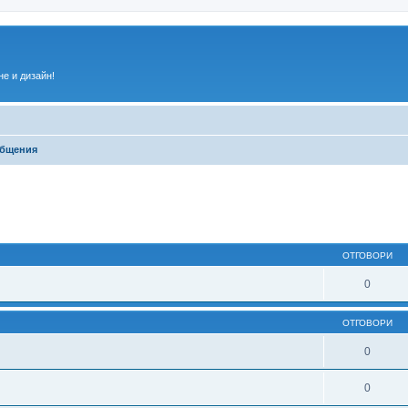
е и дизайн!
общения
ирено търсене
ОТГОВОРИ
0
ОТГОВОРИ
0
0