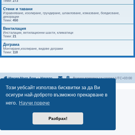
Теми:
273
Стени и тавани
Изравняване, изолиране, грундиране, шпакловане, измазване, боядисване,
декорации
Теми:
450
Вентилация
Инсталации, ветилационни шахти, климатици
Теми:
21
Дограма
Монтиране,изолиране, видове дограми
Теми:
118
Мисия Моят Дом
Начало
Всички времена са според
UTC+03:00
Този уебсайт използва бисквитки за да Ви
осигури най-доброто възможно прекарване в
него.
Научи повече
Разбрах!