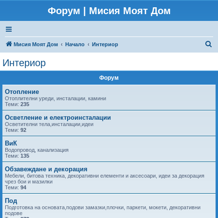
Форум | Мисия Моят Дом
Т
Мисия Моят Дом
Начало
Интериор
ъ
Интериор
р
Форум
с
е
Отопление
Отоплителни уреди, инсталации, камини
н
Теми:
235
е
Осветление и електроинсталации
Осветителни тела,инсталации,идеи
Теми:
92
ВиК
Водопровод, канализация
Теми:
135
Обзавеждане и декорация
Мебели, битова техника, декоративни елементи и аксесоари, идеи за декорация
чрез бои и мазилки
Теми:
94
Под
Подготовка на основата,подови замазки,плочки, паркети, мокети, декоративни
подове