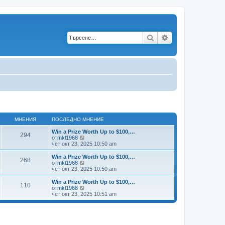
Търсене
Разширено търс
МНЕНИЯ
ПОСЛЕДНО МНЕНИЕ
Win a Prize Worth Up to $100,…
294
В
от
mkl1968
и
чет окт 23, 2025 10:50 am
ж
п
Win a Prize Worth Up to $100,…
268
о
В
от
mkl1968
с
и
чет окт 23, 2025 10:50 am
л
ж
е
п
Win a Prize Worth Up to $100,…
110
д
о
В
от
mkl1968
н
с
и
чет окт 23, 2025 10:51 am
и
л
ж
т
е
п
е
д
о
м
н
с
н
и
л