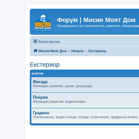
Форум | Мисия Моят Дом
Предаването за строителство, ремонти, обзавеждан
Бързи връзки
Мисия Моят Дом
Начало
Екстериор
Екстериор
ФОРУМ
Фасада
Изолации, мазилки, цокли, декорации
Покрив
Изолации,покрития, водоотичане
Градина
Озеленяване, водни площи, огради, осветление, градинска мебел