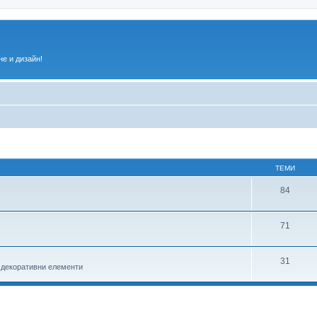
е и дизайн!
ТЕМИ
84
71
31
, декоративни елементи