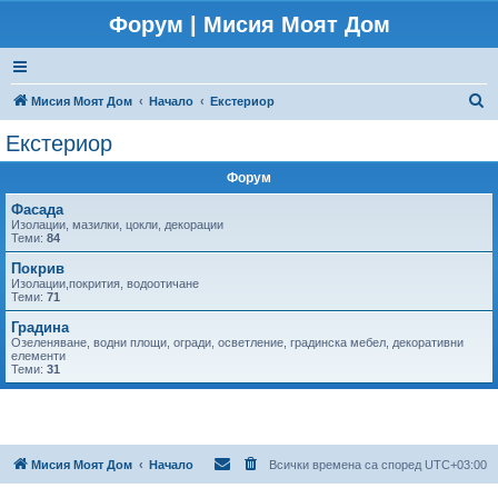
Форум | Мисия Моят Дом
Т
Мисия Моят Дом
Начало
Екстериор
ъ
Екстериор
р
Форум
с
е
Фасада
Изолации, мазилки, цокли, декорации
н
Теми:
84
е
Покрив
Изолации,покрития, водоотичане
Теми:
71
Градина
Озеленяване, водни площи, огради, осветление, градинска мебел, декоративни
елементи
Теми:
31
Мисия Моят Дом
Начало
Всички времена са според
UTC+03:00