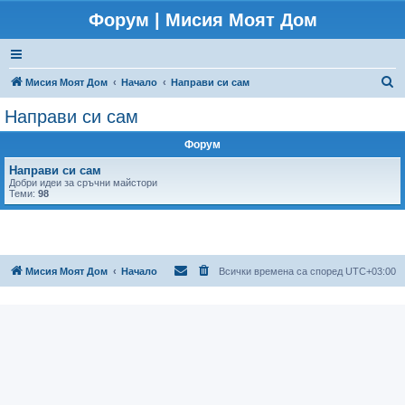
Форум | Мисия Моят Дом
Т
Мисия Моят Дом
Начало
Направи си сам
ъ
Направи си сам
р
Форум
с
е
Направи си сам
Добри идеи за сръчни майстори
н
Теми:
98
е
Мисия Моят Дом
Начало
Всички времена са според
UTC+03:00