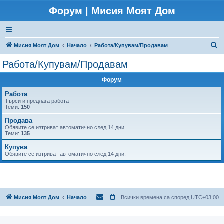
Форум | Мисия Моят Дом
Т
Мисия Моят Дом
Начало
Работа/Купувам/Продавам
ъ
Работа/Купувам/Продавам
р
Форум
с
е
Работа
Tърси и предлага работа
н
Теми:
150
е
Продава
Обявите се изтриват автоматично след 14 дни.
Теми:
135
Купува
Обявите се изтриват автоматично след 14 дни.
Мисия Моят Дом
Начало
Всички времена са според
UTC+03:00