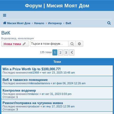
Форум | Мисия Моят Дом
Т
Мисия Моят Дом
Начало
Интериор
ВиК
ъ
ВиК
р
Водопровод, канализация
с
Търсене
Разширено търсен
Нова тема
е
1
2
3
Следваща
135 теми
н
е
Теми
Win a Prize Worth Up to $100,000.77!
Последно мнениеот
mkl1968
«
чет окт 23, 2025 10:48 am
ВиК в таванско помещение
Последно мнениеот
milenadamianova
«
вт фев 06, 2024 12:26 am
Контролни водомер
Последно мнениеот
tmilanov
«
вт окт 31, 2023 6:03 pm
Отговори:
1
Ремонт/поправка на чугунена мивка
Последно мнениеот
producer
«
вт яну 17, 2023 12:39 am
Отговори:
3