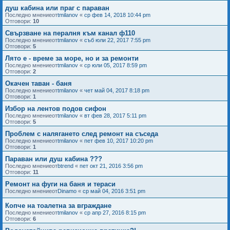
душ кабина или праг с параван
Последно мнениеот
tmilanov
«
ср фев 14, 2018 10:44 pm
Отговори:
10
Свързване на пералня към канал ф110
Последно мнениеот
tmilanov
«
съб юли 22, 2017 7:55 pm
Отговори:
5
Лято е - време за море, но и за ремонти
Последно мнениеот
tmilanov
«
ср юли 05, 2017 8:59 pm
Отговори:
2
Окачен таван - баня
Последно мнениеот
tmilanov
«
чет май 04, 2017 8:18 pm
Отговори:
1
Избор на лентов подов сифон
Последно мнениеот
tmilanov
«
вт фев 28, 2017 5:11 pm
Отговори:
5
Проблем с налягането след ремонт на съседа
Последно мнениеот
tmilanov
«
пет фев 10, 2017 10:20 pm
Отговори:
1
Параван или душ кабина ???
Последно мнениеот
btrend
«
пет окт 21, 2016 3:56 pm
Отговори:
11
Ремонт на фуги на баня и тераси
Последно мнениеот
Dinamo
«
ср май 04, 2016 3:51 pm
Копче на тоалетна за вграждане
Последно мнениеот
tmilanov
«
ср апр 27, 2016 8:15 pm
Отговори:
6