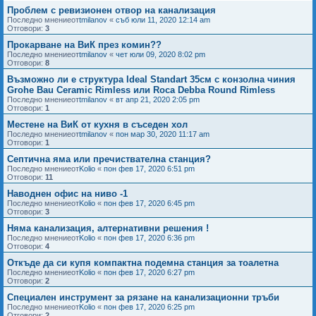
Проблем с ревизионен отвор на канализация
Последно мнениеот
tmilanov
«
съб юли 11, 2020 12:14 am
Отговори:
3
Прокарване на ВиК през комин??
Последно мнениеот
tmilanov
«
чет юли 09, 2020 8:02 pm
Отговори:
8
Възможно ли е структура Ideal Standart 35см с конзолна чиния
Grohe Bau Ceramic Rimless или Roca Debba Round Rimless
Последно мнениеот
tmilanov
«
вт апр 21, 2020 2:05 pm
Отговори:
1
Местене на ВиК от кухня в съседен хол
Последно мнениеот
tmilanov
«
пон мар 30, 2020 11:17 am
Отговори:
1
Септична яма или пречиствателна станция?
Последно мнениеот
Kolio
«
пон фев 17, 2020 6:51 pm
Отговори:
11
Наводнен офис на ниво -1
Последно мнениеот
Kolio
«
пон фев 17, 2020 6:45 pm
Отговори:
3
Няма канализация, алтернативни решения !
Последно мнениеот
Kolio
«
пон фев 17, 2020 6:36 pm
Отговори:
4
Откъде да си купя компактна подемна станция за тоалетна
Последно мнениеот
Kolio
«
пон фев 17, 2020 6:27 pm
Отговори:
2
Специален инструмент за рязане на канализационни тръби
Последно мнениеот
Kolio
«
пон фев 17, 2020 6:25 pm
Отговори:
2