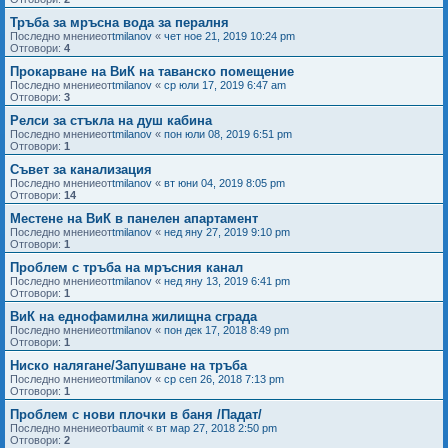
Тръба за мръсна вода за пералня
Последно мнениеот
tmilanov
«
чет ное 21, 2019 10:24 pm
Отговори:
4
Прокарване на ВиК на таванско помещение
Последно мнениеот
tmilanov
«
ср юли 17, 2019 6:47 am
Отговори:
3
Релси за стъкла на душ кабина
Последно мнениеот
tmilanov
«
пон юли 08, 2019 6:51 pm
Отговори:
1
Съвет за канализация
Последно мнениеот
tmilanov
«
вт юни 04, 2019 8:05 pm
Отговори:
14
Местене на ВиК в панелен апартамент
Последно мнениеот
tmilanov
«
нед яну 27, 2019 9:10 pm
Отговори:
1
Проблем с тръба на мръсния канал
Последно мнениеот
tmilanov
«
нед яну 13, 2019 6:41 pm
Отговори:
1
ВиК на еднофамилна жилищна сграда
Последно мнениеот
tmilanov
«
пон дек 17, 2018 8:49 pm
Отговори:
1
Ниско налягане/Запушване на тръба
Последно мнениеот
tmilanov
«
ср сеп 26, 2018 7:13 pm
Отговори:
1
Проблем с нови плочки в баня /Падат/
Последно мнениеот
baumit
«
вт мар 27, 2018 2:50 pm
Отговори:
2