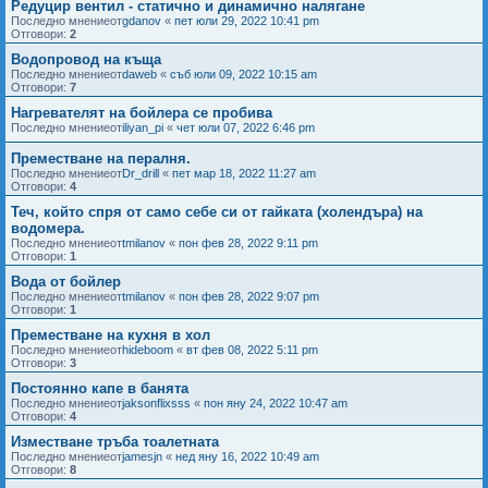
Редуцир вентил - статично и динамично налягане
Последно мнениеот
gdanov
«
пет юли 29, 2022 10:41 pm
Отговори:
2
Водопровод на къща
Последно мнениеот
daweb
«
съб юли 09, 2022 10:15 am
Отговори:
7
Нагревателят на бойлера се пробива
Последно мнениеот
iliyan_pi
«
чет юли 07, 2022 6:46 pm
Преместване на пералня.
Последно мнениеот
Dr_drill
«
пет мар 18, 2022 11:27 am
Отговори:
4
Теч, който спря от само себе си от гайката (холендъра) на
водомера.
Последно мнениеот
tmilanov
«
пон фев 28, 2022 9:11 pm
Отговори:
1
Вода от бойлер
Последно мнениеот
tmilanov
«
пон фев 28, 2022 9:07 pm
Отговори:
1
Преместване на кухня в хол
Последно мнениеот
hideboom
«
вт фев 08, 2022 5:11 pm
Отговори:
3
Постоянно капе в банята
Последно мнениеот
jaksonflixsss
«
пон яну 24, 2022 10:47 am
Отговори:
4
Изместване тръба тоалетната
Последно мнениеот
jamesjn
«
нед яну 16, 2022 10:49 am
Отговори:
8