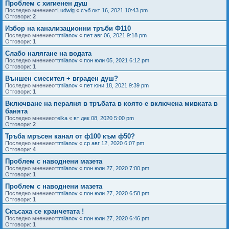
Проблем с хигиенен душ
Последно мнениеот
Ludwig
«
съб окт 16, 2021 10:43 pm
Отговори:
2
Избор на канализационни тръби Ф110
Последно мнениеот
tmilanov
«
пет авг 06, 2021 9:18 pm
Отговори:
1
Слабо налягане на водата
Последно мнениеот
tmilanov
«
пон юли 05, 2021 6:12 pm
Отговори:
1
Външен смесител + вграден душ?
Последно мнениеот
tmilanov
«
пет юни 18, 2021 9:39 pm
Отговори:
1
Включване на пералня в тръбата в която е включена мивката в
банята
Последно мнениеот
elka
«
вт дек 08, 2020 5:00 pm
Отговори:
2
Тръба мръсен канал от ф100 към ф50?
Последно мнениеот
tmilanov
«
ср авг 12, 2020 6:07 pm
Отговори:
4
Проблем с наводнени мазета
Последно мнениеот
tmilanov
«
пон юли 27, 2020 7:00 pm
Отговори:
1
Проблем с наводнени мазета
Последно мнениеот
tmilanov
«
пон юли 27, 2020 6:58 pm
Отговори:
1
Скъсаха се кранчетата !
Последно мнениеот
tmilanov
«
пон юли 27, 2020 6:46 pm
Отговори:
1