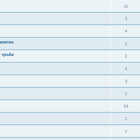
11
3
4
оалетна
2
и тръби
2
4
3
1
14
1
1