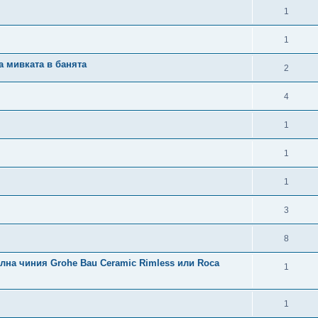
1
1
а мивката в банята
2
4
1
1
1
3
8
золна чиния Grohe Bau Ceramic Rimless или Roca
1
1