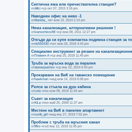
Септична яма или пречиствателна станция?
от
dillci
»ср окт 07, 2015 3:16 pm
Наводнен офис на ниво -1
от
Marieta_
»вт юли 15, 2014 2:14 pm
Няма канализация, алтернативни решения !
от
ivansemkov88
»ср юни 08, 2011 12:27 pm
Откъде да си купя компактна подемна станция за т
от
nk550330
»чет юли 28, 2016 4:43 pm
Специален инструмент за рязане на канализационн
от
Пламен А
»ср апр 25, 2018 11:45 pm
Тръба за мръсна вода за пералня
от
atanaspashov
»ср яну 22, 2014 6:43 pm
Прокарване на ВиК на таванско помещение
от
hawkman
»нед юли 14, 2019 6:08 pm
Релси за стъкла на душ кабина
от
Leta
»пон юли 08, 2019 11:04 am
Съвет за канализация
от
KiLa
»пон май 25, 2009 11:37 am
Местене на ВиК в панелен апартамент
от
sunlit_girl
»нед яну 27, 2019 7:02 pm
Проблем с тръба на мръсния канал
от
fifko
»съб яну 12, 2019 11:05 pm