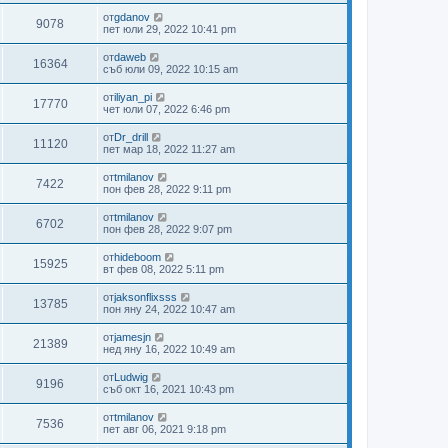
от
gdanov
9078
пет юли 29, 2022 10:41 pm
от
daweb
16364
съб юли 09, 2022 10:15 am
от
iliyan_pi
17770
чет юли 07, 2022 6:46 pm
от
Dr_drill
11120
пет мар 18, 2022 11:27 am
от
tmilanov
7422
пон фев 28, 2022 9:11 pm
от
tmilanov
6702
пон фев 28, 2022 9:07 pm
от
hideboom
15925
вт фев 08, 2022 5:11 pm
от
jaksonflixsss
13785
пон яну 24, 2022 10:47 am
от
jamesjn
21389
нед яну 16, 2022 10:49 am
от
Ludwig
9196
съб окт 16, 2021 10:43 pm
от
tmilanov
7536
пет авг 06, 2021 9:18 pm