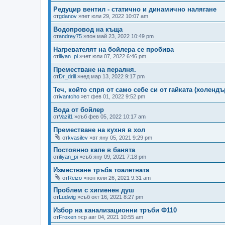
Редуцир вентил - статично и динамично налягане
от
gdanov
»пет юли 29, 2022 10:07 am
Водопровод на къща
от
andrey75
»пон май 23, 2022 10:49 pm
Нагревателят на бойлера се пробива
от
iliyan_pi
»чет юли 07, 2022 6:46 pm
Преместване на пералня.
от
Dr_drill
»нед мар 13, 2022 9:17 pm
Теч, който спря от само себе си от гайката (холенд
от
ivantcho
»вт фев 01, 2022 9:52 pm
Вода от бойлер
от
Vazil1
»съб фев 05, 2022 10:17 am
Преместване на кухня в хол
от
kvasilev
»вт яну 05, 2021 9:29 pm
Постоянно капе в банята
от
iliyan_pi
»съб яну 09, 2021 7:18 pm
Изместване тръба тоалетната
от
Reizo
»пон юли 26, 2021 9:31 am
Проблем с хигиенен душ
от
Ludwig
»съб окт 16, 2021 8:27 pm
Избор на канализационни тръби Ф110
от
Froxen
»ср авг 04, 2021 10:55 am