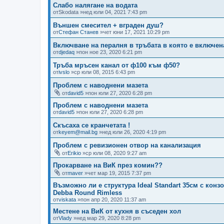
Слабо налягане на водата
от
Skodata
»нед юли 04, 2021 7:43 pm
Външен смесител + вграден душ?
от
Стефан Станев
»чет юни 17, 2021 10:29 pm
Включване на пералня в тръбата в която е включен
от
djedaq
»пон ное 23, 2020 6:21 pm
Тръба мръсен канал от ф100 към ф50?
от
ivslo
»ср юли 08, 2015 6:43 pm
Проблем с наводнени мазета
от
david5
»пон юли 27, 2020 6:28 pm
Проблем с наводнени мазета
от
david5
»пон юли 27, 2020 6:28 pm
Скъсаха се кранчетата !
от
keyem@mail.bg
»нед юли 26, 2020 4:19 pm
Проблем с ревизионен отвор на канализация
от
Erikio
»ср юли 08, 2020 9:27 am
Прокарване на ВиК през комин??
от
maver
»чет мар 19, 2015 7:37 pm
Възможно ли е структура Ideal Standart 35см с кон
Debba Round Rimless
от
viskata
»пон апр 20, 2020 11:37 am
Местене на ВиК от кухня в съседен хол
от
Vlady
»нед мар 29, 2020 8:28 pm