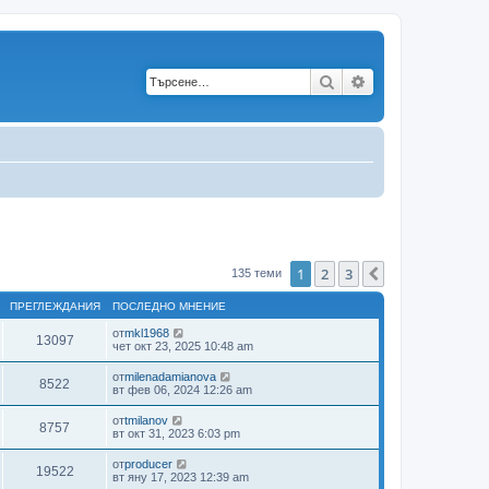
Търсене
Разширено търс
1
2
3
Следваща
135 теми
ПРЕГЛЕЖДАНИЯ
ПОСЛЕДНО МНЕНИЕ
от
mkl1968
13097
чет окт 23, 2025 10:48 am
от
milenadamianova
8522
вт фев 06, 2024 12:26 am
от
tmilanov
8757
вт окт 31, 2023 6:03 pm
от
producer
19522
вт яну 17, 2023 12:39 am