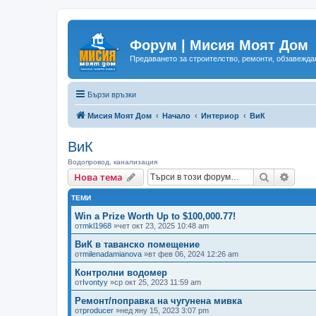
Форум | Мисия Моят Дом
Предаването за строителство, ремонти, обзавеждан
Бързи връзки
Мисия Моят Дом
Начало
Интериор
ВиК
ВиК
Водопровод, канализация
Търсене
Разш
Нова тема
ТЕМИ
Win a Prize Worth Up to $100,000.77!
от
mkl1968
»чет окт 23, 2025 10:48 am
ВиК в таванско помещение
от
milenadamianova
»вт фев 06, 2024 12:26 am
Контролни водомер
от
Ivontyy
»ср окт 25, 2023 11:59 am
Ремонт/поправка на чугунена мивка
от
producer
»нед яну 15, 2023 3:07 pm