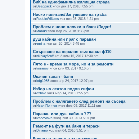
ВиК на еднофамилна жилищна сграда
от
Deeppack
»пон дек 17, 2018 7:55 pm
Ниско налягане/Запушване на тръба
от
RobbieWilliams
»вт сеп 25, 2018 4:21 pm
Проблем с нови плочки в баня /Падат/
от
Maraki
»пон мар 26, 2018 3:36 pm
душ кабина или праг с параван
от
emiha
»ср авг 20, 2014 3:48 pm
Свързване на пералня към канал ф110
от
nikolay5roff
»съб юли 15, 2017 12:30 am
Лято е - време за море, но и за ремонти
от
tmilanov
»пон юли 03, 2017 9:16 pm
Окачен таван - баня
от
kdg1985
»пон апр 24, 2017 12:07 pm
Избор на лентов подов сифон
от
exhale
»чет мар 14, 2013 7:55 pm
Проблем с налягането след ремонт на съседа
от
Иван Попчев
»чет фев 09, 2017 11:11 pm
Параван или душ кабина ???
от
ivapavlova
»нед юни 30, 2013 5:07 pm
Ремонт на фуги на баня и тераси
от
Dinamo
»ср май 04, 2016 3:51 pm
Копче на тоалетна за вграждане