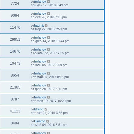
от
tmilanov
7724
пон дек 17, 2018 8:49 pm
от
tmilanov
9064
ср сеп 26, 2018 7:13 pm
от
baumit
11476
вт мар 27, 2018 2:50 pm
от
tmilanov
29951
ср фев 14, 2018 10:44 pm
от
tmilanov
14676
съб юли 22, 2017 7:55 pm
от
tmilanov
10473
ср юли 05, 2017 8:59 pm
от
tmilanov
8654
чет май 04, 2017 8:18 pm
от
tmilanov
21385
вт фев 28, 2017 5:11 pm
от
tmilanov
8787
пет фев 10, 2017 10:20 pm
от
btrend
41123
пет окт 21, 2016 3:56 pm
от
Dinamo
8404
ср май 04, 2016 3:51 pm
от
tmilanov