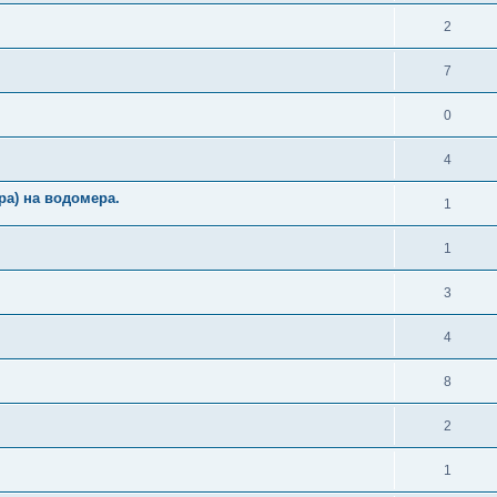
2
7
0
4
ъра) на водомера.
1
1
3
4
8
2
1