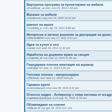
Виртуална програма за проектиране на мебели
от
svetlozar_at
»пет сеп 03, 2010 1:56 pm
Магазин за мебели
от
dvatzova
»нед сеп 14, 2008 10:32 pm
ремонт на врати
от
evdokia_iv
»чет авг 19, 2021 9:09 am
Интересни и евтини решения за декорации на дома
от
WizardBGR
»чет яну 27, 2011 3:13 pm
Идеи за кухня и хол
от
aneli
»пет май 16, 2014 11:42 pm
Изработка на дървени крака за секция
от
valentin_dr
»ср юли 10, 2019 11:09 am
Гланцирани плочки имитация на мрамор
от
nikolad
»вт юли 17, 2018 3:44 pm
Гипсови плочки - импрегниране
от
Kicksun
»пет юни 22, 2018 4:04 pm
Гаражна врата
от
vencislava33
»пон ное 09, 2015 8:42 pm
Oтносно видео - Аспиратор с нова система от възд
от
adriana.dyankova
»съб мар 31, 2018 11:03 am
Обзавеждане на спалня
от
Mikele M
»ср дек 29, 2010 6:07 pm