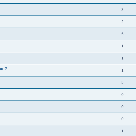
3
2
5
1
1
он ?
1
5
0
0
0
1