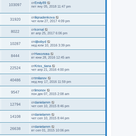
от
Emily89
103097
пет яну 05, 2018 11:47 pm
от
iliqnadenkova
31920
чет юли 27, 2017 4:09 pm
от
kornal
8022
вт апр 25, 2017 6:06 pm
от
djbobyd
10287
нед юли 10, 2016 3:39 pm
от
Николова
8444
вт юни 28, 2016 12:45 am
от
Kriss_tiana
22524
чет апр 21, 2016 4:00 pm
от
tmilanov
40486
нед яну 17, 2016 11:59 pm
от
limonov
9547
пон дек 07, 2015 2:08 am
от
danielamm
12794
чет сеп 10, 2015 8:46 pm
от
danielamm
14108
чет сеп 10, 2015 8:44 pm
от
danielamm
26638
вт сеп 01, 2015 10:06 pm