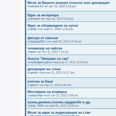
Моля за Вашите мнения относно моя декорация
от
wanina-61
»вт авг 26, 2008 3:28 pm
Идеи за интериора
от
ambera
»вт мар 26, 2013 5:19 pm
Идеи за обзавеждане на кухня
от
ahilis
»чет май 07, 2009 12:03 pm
фигора от камъни
от
dakata2002
»чет май 09, 2013 10:48 am
телевизор на лайсна
от
boko
»вт окт 11, 2011 7:10 pm
Анкета "Направи си сам"
от
verjiniqgeorgieva
»нед апр 07, 2013 12:04 pm
декорация на стени
от
ganev
»нед ное 21, 2010 10:27 am
плочки за баня
от
ganev
»ср апр 27, 2011 8:44 pm
Монтиране на етажерка
от
parpuclqk
»съб сеп 22, 2012 5:08 pm
кухни,дневни,спални,гардероби и др.
от
bobi_7609
»ср май 05, 2010 10:56 am
Моля за идеи за редекорация на стая
от
Wenelinow
»пет авг 20, 2010 10:05 pm