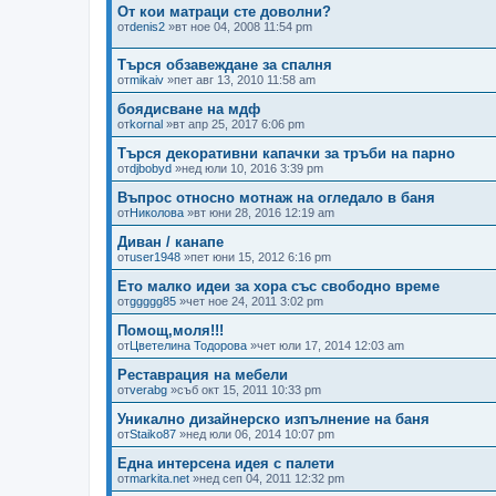
От кои матраци сте доволни?
от
denis2
»вт ное 04, 2008 11:54 pm
Търся обзавеждане за спалня
от
mikaiv
»пет авг 13, 2010 11:58 am
боядисване на мдф
от
kornal
»вт апр 25, 2017 6:06 pm
Търся декоративни капачки за тръби на парно
от
djbobyd
»нед юли 10, 2016 3:39 pm
Въпрос относно мотнаж на огледало в баня
от
Николова
»вт юни 28, 2016 12:19 am
Диван / канапе
от
user1948
»пет юни 15, 2012 6:16 pm
Ето малко идеи за хора със свободно време
от
ggggg85
»чет ное 24, 2011 3:02 pm
Помощ,моля!!!
от
Цветелина Тодорова
»чет юли 17, 2014 12:03 am
Реставрация на мебели
от
verabg
»съб окт 15, 2011 10:33 pm
Уникално дизайнерско изпълнение на баня
от
Staiko87
»нед юли 06, 2014 10:07 pm
Една интерсена идея с палети
от
markita.net
»нед сеп 04, 2011 12:32 pm