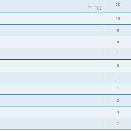
23
1
2
10
0
0
1
6
11
1
2
3
7