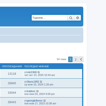
Търсене
Разширено търс
1
2
Следваща
94 теми
ПРЕГЛЕЖДАНИЯ
ПОСЛЕДНО МНЕНИЕ
от
mkl1968
13118
чет окт 23, 2025 10:44 am
от
Sions1992
26845
ср юли 10, 2024 1:26 pm
от
kaldoor
33044
пон юни 03, 2024 9:09 pm
от
georgitrifonov
39443
пон юли 17, 2023 10:38 am