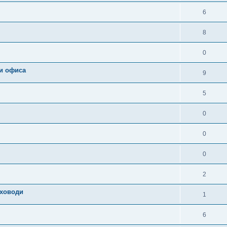
6
8
0
 и офиса
9
5
0
0
0
2
уховоди
1
6