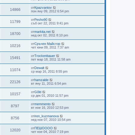
от
Kpazvantov
14866
пон яну 09, 2012 6:54 pm
от
Pesho90
11799
съб окт 22, 2011 9:41 pm
от
markita.net
18700
нед окт 02, 2011 8:10 pm
от
Сръчен Майстор
10216
чет юни 09, 2011 7:37 am
от
Trockenbauer
15491
пет мар 18, 2011 11:58 am
от
Dewalt
11074
ср мар 16, 2011 8:55 pm
от
hamzalde
22126
вт яну 11, 2011 6:54 pm
от
G0ld
10157
ср дек 01, 2010 11:57 pm
от
memmento
8797
вт ное 16, 2010 12:53 pm
от
iren_kuzmanova
8756
нед ное 07, 2010 10:54 pm
от
ПЕШОООО
12020
чет ное 04, 2010 7:19 pm