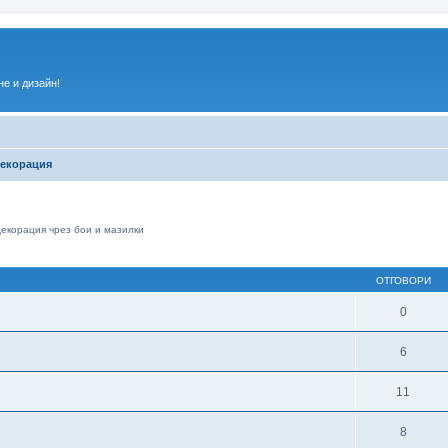
е и дизайн!
декорация
декорация чрез бои и мазилки
ирено търсене
ОТГОВОРИ
0
6
11
8