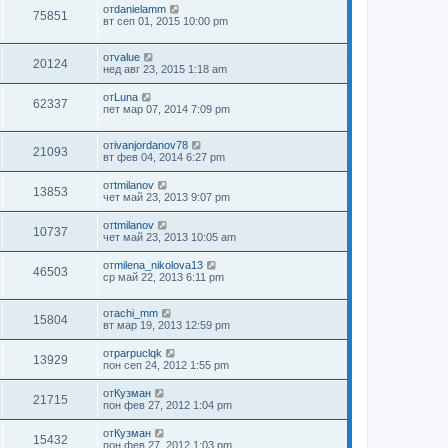
от
danielamm
75851
вт сеп 01, 2015 10:00 pm
от
value
20124
нед авг 23, 2015 1:18 am
от
Luna
62337
пет мар 07, 2014 7:09 pm
от
ivanjordanov78
21093
вт фев 04, 2014 6:27 pm
от
tmilanov
13853
чет май 23, 2013 9:07 pm
от
tmilanov
10737
чет май 23, 2013 10:05 am
от
milena_nikolova13
46503
ср май 22, 2013 6:11 pm
от
achi_mm
15804
вт мар 19, 2013 12:59 pm
от
parpuclqk
13929
пон сеп 24, 2012 1:55 pm
от
Кузман
21715
пон фев 27, 2012 1:04 pm
от
Кузман
15432
пон фев 27, 2012 1:03 pm