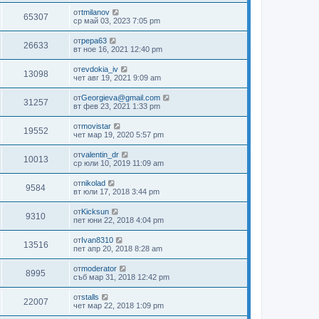
от
tmilanov
65307
ср май 03, 2023 7:05 pm
от
pepa63
26633
вт ное 16, 2021 12:40 pm
от
evdokia_iv
13098
чет авг 19, 2021 9:09 am
от
Georgieva@gmail.com
31257
вт фев 23, 2021 1:33 pm
от
movistar
19552
чет мар 19, 2020 5:57 pm
от
valentin_dr
10013
ср юли 10, 2019 11:09 am
от
nikolad
9584
вт юли 17, 2018 3:44 pm
от
Kicksun
9310
пет юни 22, 2018 4:04 pm
от
Ivan8310
13516
пет апр 20, 2018 8:28 am
от
moderator
8995
съб мар 31, 2018 12:42 pm
от
stalls
22007
чет мар 22, 2018 1:09 pm