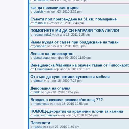
как да прелакирам дърво
от
gogich
»пет сеп 03, 2010 3:32 pm
Съвети при преграждане на 31 кв. помещение
от
Pesho90
»чет окт 20, 2011 7:48 pm
ПОМОГНЕТЕ МИ ДА СИ НАПРАВЯ ТОВА ЛЕГЛО!
от
redmerinda2
»пон апр 18, 2011 2:25 pm
Имам нужда от съвет при боядисване на таван
от
genadieff
»ср юни 08, 2011 10:16 pm
Лепене на гипсокартон
от
doctorsppp
»пон фев 09, 2009 11:00 pm
Венецианска Мазилка на окачен таван от Гипсокарт
от
Н.Панайотов
»ср мар 16, 2011 9:31 am
От къде да купя евтини кухненски мебели
от
dirman
»пет дек 18, 2009 7:27 pm
Декорация на спалня
от
G0ld
»ср дек 01, 2010 11:57 pm
Вградено казанче решение/помощ ???
от
memmento
»вт ное 16, 2010 12:53 pm
ПОМОЩ-Декоративни крамични плочи за камина
от
iren_kuzmanova
»нед ное 07, 2010 10:54 pm
Плоскости
от
nesho
»вт сеп 21, 2010 1:30 pm