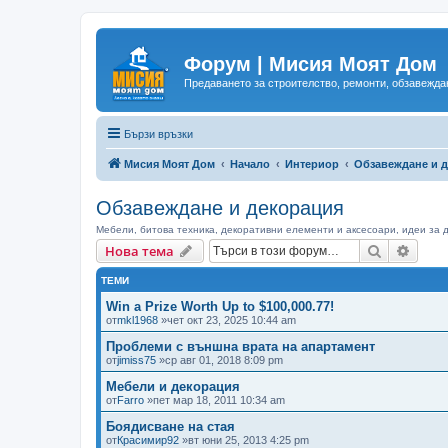
Форум | Мисия Моят Дом
Предаването за строителство, ремонти, обзавеждан
Бързи връзки
Мисия Моят Дом
Начало
Интериор
Обзавеждане и 
Обзавеждане и декорация
Мебели, битова техника, декоративни елементи и аксесоари, идеи за 
Търсене
Разш
Нова тема
ТЕМИ
Win a Prize Worth Up to $100,000.77!
от
mkl1968
»чет окт 23, 2025 10:44 am
Проблеми с външна врата на апартамент
от
jimiss75
»ср авг 01, 2018 8:09 pm
Мебели и декорация
от
Farro
»пет мар 18, 2011 10:34 am
Боядисване на стая
от
Красимир92
»вт юни 25, 2013 4:25 pm