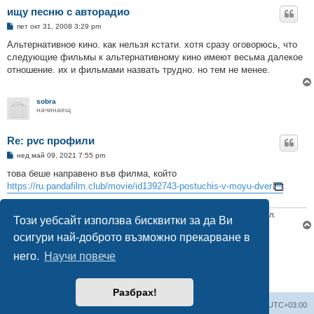
ищу песню с авторадио
М
пет окт 31, 2008 3:29 pm
н
е
Альтернативное кино. как нельзя кстати. хотя сразу оговорюсь, что
н
следующие фильмы к альтернативному кино имеют весьма далекое
и
е
отношение. их и фильмами назвать трудно. но тем не менее.
sobra
начинаещ
Re: pvc профили
М
нед май 09, 2021 7:55 pm
н
е
това беше направено във филма, който
н
https://ru.pandafilm.club/movie/id1392743-postuchis-v-moyu-dver
и
е
Единственный разумный способ жить в этом мире — это жить без правил.
Този уебсайт използва бисквитки за да Ви
осигури най-доброто възможно прекарване в
Отговори
него.
Научи повече
5 мнения •Страница
1
от
1
Разбрах!
Мисия Моят Дом
Начало
Всички времена са според
UTC+03:00