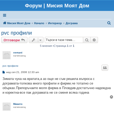
Форум | Мисия Моят Дом
Т
Мисия Моят Дом
Начало
Интериор
Дограма
ъ
pvc профили
р
Търсене
Разширено
Отговори
с
5 мнения •Страница
1
от
1
е
vemani
н
начинаещ
е
pvc профили
М
нед сеп 21, 2008 12:33 am
н
е
Зимата чука на вратата,а аз още не съм решила въпроса с
н
дограмата-толкова много профили и фирми,че тотално се
и
е
обърках.Препоръчаите моля фирма в Пловдив-достатъчно надеждна
и коректна-все пак дограмата не се сменя всяка година
Микито
начинаещ