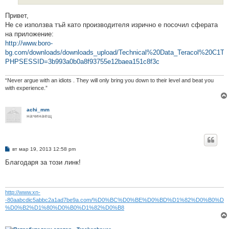
Привет,
Не се използва тъй като производителя изрично е посочил сферата
на приложение:
http://www.boro-
bg.com/downloads/downloads_upload/Technical%20Data_Teracol%20C1T.p
PHPSESSID=3b993a0b0a8f93755e12baea151c8f3c
“Never argue with an idiots . They will only bring you down to their level and beat you
with experience.”
achi_mm
начинаещ
М
вт мар 19, 2013 12:58 pm
н
е
Благодаря за този линк!
н
и
е
http://www.xn-
-80aabcdic5abbc2a1ad7be9a.com/%D0%BC%D0%BE%D0%BD%D1%82%D0%B0%D0
%D0%B2%D1%80%D0%B0%D1%82%D0%B8