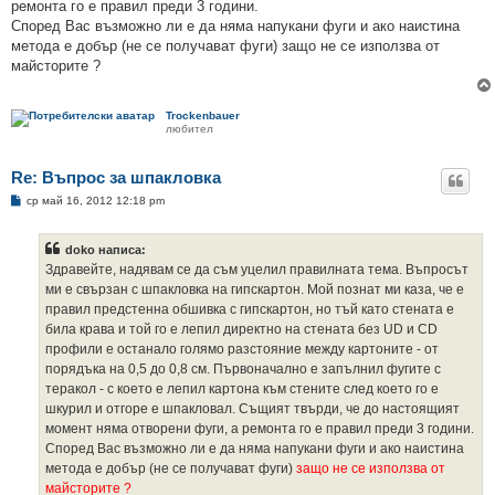
ремонта го е правил преди 3 години.
Според Вас възможно ли е да няма напукани фуги и ако наистина
метода е добър (не се получават фуги) защо не се използва от
майсторите ?
Trockenbauer
любител
Re: Въпрос за шпакловка
М
ср май 16, 2012 12:18 pm
н
е
н
doko написа:
и
е
Здравейте, надявам се да съм уцелил правилната тема. Въпросът
ми е свързан с шпакловка на гипскартон. Мой познат ми каза, че е
правил предстенна обшивка с гипскартон, но тъй като стената е
била крава и той го е лепил директно на стената без UD и CD
профили е останало голямо разстояние между картоните - от
порядъка на 0,5 до 0,8 см. Първоначално е запълнил фугите с
теракол - с което е лепил картона към стените след което го е
шкурил и отгоре е шпакловал. Същият твърди, че до настоящият
момент няма отворени фуги, а ремонта го е правил преди 3 години.
Според Вас възможно ли е да няма напукани фуги и ако наистина
метода е добър (не се получават фуги)
защо не се използва от
майсторите ?