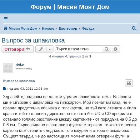
Форум | Мисия Моят Дом
Т
Мисия Моят Дом
Начало
Екстериор
Фасада
ъ
Въпрос за шпакловка
р
Търсене
Разширено
Отговори
с
4 мнения •Страница
1
от
1
е
doko
н
начинаещ
е
Въпрос за шпакловка
М
нед апр 03, 2011 12:03 am
н
е
Здравейте, надявам се да съм уцелил правилната тема. Въпросът
н
ми е свързан с шпакловка на гипскартон. Мой познат ми каза, че е
и
е
правил предстенна обшивка с гипскартон, но тъй като стената е била
крава и той го е лепил директно на стената без UD и CD профили е
останало голямо разстояние между картоните - от порядъка на 0,5 до
0,8 см. Първоначално е запълнил фугите с теракол - с което е лепил
картона към стените след което го е шкурил и отгоре е шпакловал.
Същият твърди, че до настоящият момент няма отворени фуги, а