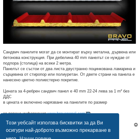
Сандвич панелите могат да се монтират върху метална, дървена или
бетонова конструкция. При дебелина 40 mm панелът се нуждае от
подпора (столица) на всеки 2 метра.
Панелът се състои от два листа двустранно поцинкована ламарина и
сърцевина от стиропор или полиуретан. От двете страни на панела е
нанесено цветно полиестерно покритие.
Цената за 4-ребрен сандвич панел е 40 mm 22-24 лева за 1 m² без
ДДС
в цената е включено нарязване на панелите по размер
за повече информация
www.bravopanel.com
тел. 0892 210 143
Този уебсайт използва бисквитки за да Ви
осигури най-доброто възможно прекарване в
Отговори
него.
Научи повече