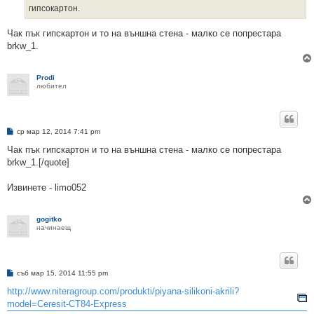
гипсокартон.
Чак пък гипскартон и то на външна стена - малко се попрестара
brkw_1.
Prodi
любител
М
ср мар 12, 2014 7:41 pm
н
е
Чак пък гипскартон и то на външна стена - малко се попрестара
н
brkw_1.[/quote]
и
е
Извинете - limo052
gogitko
начинаещ
М
съб мар 15, 2014 11:55 pm
н
е
http://www.niteragroup.com/produkti/piyana-silikoni-akrili?
н
model=Ceresit-CT84-Express
и