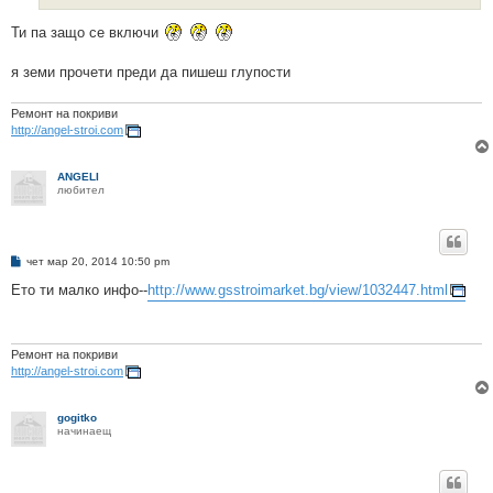
Ти па защо се включи
я земи прочети преди да пишеш глупости
Ремонт на покриви
http://angel-stroi.com
ANGELI
любител
М
чет мар 20, 2014 10:50 pm
н
е
Ето ти малко инфо--
http://www.gsstroimarket.bg/view/1032447.html
н
и
е
Ремонт на покриви
http://angel-stroi.com
gogitko
начинаещ