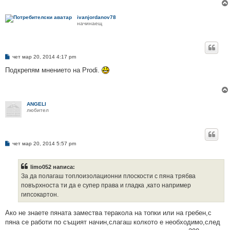
е
ivanjordanov78
начинаещ
М
чет мар 20, 2014 4:17 pm
н
е
Подкрепям мнението на Prodi.
н
и
е
ANGELI
любител
М
чет мар 20, 2014 5:57 pm
н
е
н
limo052 написа:
и
е
За да полагаш топлоизолационни плоскости с пяна трябва
повърхноста ти да е супер права и гладка ,като например
гипсокартон.
Ако не знаете пяната замества теракола на топки или на гребен,с
пяна се работи по същият начин,слагаш колкото е необходимо,след