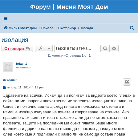
Форум | Мисия Моят Дом
Т
Мисия Моят Дом
Начало
Екстериор
Фасада
ъ
изолация
р
Търсене
Разширено
Отговори
с
11 мнения •Страница
1
от
1
е
brkw_1
н
начинаещ
е
изолация
М
вт мар 11, 2014 4:21 pm
н
е
Здравейте на всички. Искам да ви попитам за видеото което гледах в
н
сайта ви ми направи впечатление че залепиха изолацията с пяна на
и
е
Ceresit и по-точно веднага след пяната я положиха на стената и
нямаше изобщо издуване на пяната и изкривяване на стените. Ако
правилно съм видял и това е така мога ли да попитам каква пяна
ползвате, защото на последния ми обект пяната беше много
фалшива и дори се налагаше първо да я чакаме да издуе малко
след което сме я подпирали с какво ли не само да остане права