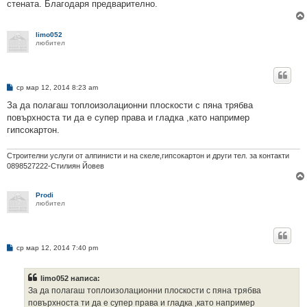
стената. Благодаря предварително.
limo052
любител
М
ср мар 12, 2014 8:23 am
н
е
За да полагаш топлоизолационни плоскости с пяна трябва
н
повърхноста ти да е супер права и гладка ,като например
и
е
гипсокартон.
Строителни услуги от алпинисти и на скеле,гипсокартон и други тел. за контакти
0898527222-Стилиян Йовев
Prodi
любител
М
ср мар 12, 2014 7:40 pm
н
е
н
limo052 написа:
и
е
За да полагаш топлоизолационни плоскости с пяна трябва
повърхноста ти да е супер права и гладка ,като например