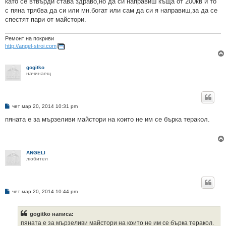
като се втвърди става здраво,но да си направиш къща от 200кв и то
с пяна трябва да си или мн.богат или сам да си я направиш,за да се
спестят пари от майстори.
Ремонт на покриви
http://angel-stroi.com
gogitko
начинаещ
М
чет мар 20, 2014 10:31 pm
н
е
пяната е за мързеливи майстори на които не им се бърка теракол.
н
и
е
ANGELI
любител
М
чет мар 20, 2014 10:44 pm
н
е
н
gogitko написа:
и
е
пяната е за мързеливи майстори на които не им се бърка теракол.