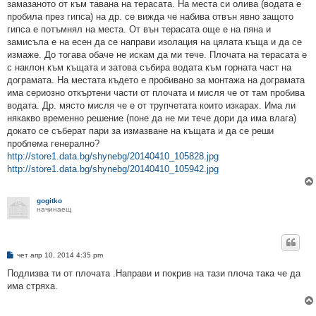
замазаното от към тавана на терасата. На места си олива (водата е
пробила през гипса) на др. се вижда че набива отвън явно защото
гипса е потъмнял на места. От вън терасата още е на пяна и
замисъла е на есен да се направи изолация на цялата къща и да се
измаже. До тогава обаче не искам да ми тече. Плочата на терасата е
с наклон към къщата и затова събира водата към горната част на
дограмата. На местата където е пробивано за монтажа на дограмата
има сериозно откъртени части от плочата и мисля че от там пробива
водата. Др. място мисля че е от трупчетата които изкарах. Има ли
някакво временно решение (поне да не ми тече дори да има влага)
докато се съберат пари за измазване на къщата и да се реши
проблема генерално?
http://store1.data.bg/shynebg/20140410_105828.jpg
http://store1.data.bg/shynebg/20140410_105942.jpg
gogitko
начинаещ
М
чет апр 10, 2014 4:35 pm
н
е
Подлизва ти от плочата .Направи и покрив на тази плоча така че да
н
има стряха.
и
е