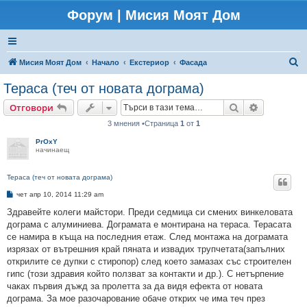
Форум | Мисия Моят Дом
Т
Мисия Моят Дом
Начало
Екстериор
Фасада
ъ
Тераса (теч от новата дограма)
р
Търсене
Разширено
Отговори
с
3 мнения •Страница
1
от
1
е
PrOxY
н
начинаещ
е
Тераса (теч от новата дограма)
М
чет апр 10, 2014 11:29 am
н
е
Здравейте колеги майстори. Преди седмица си смених винкеловата
н
дограма с алуминиева. Дограмата е монтирана на тераса. Терасата
и
е
се намира в къща на последния етаж. След монтажа на дограмата
изрязах от вътрешния край пяната и извадих трупчетата(запълних
открилите се дупки с стиропор) след което замазах със строителен
гипс (този здравия който ползват за контакти и др.). С нетърпение
чаках първия дъжд за пролетта за да видя ефекта от новата
дограма. За мое разочарование обаче открих че има теч през