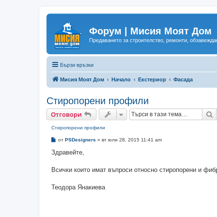
Форум | Мисия Моят Дом
Предаването за строителство, ремонти, обзавеждан
Бързи връзки
Мисия Моят Дом
Начало
Екстериор
Фасада
Стиропорени профили
Т
Отговори
Стиропорени профили
М
от
PSDesigners
»
вт юли 28, 2015 11:41 am
н
е
Здравейте,
н
и
е
Всички които имат въпроси относно стиропорени и фиб
Теодора Янакиева