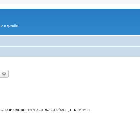
е и дизайн!
ърсене
Разширено търсене
ранови елементи могат да се обръщат към мен.