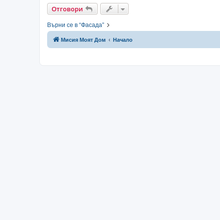
Отговори
Върни се в “Фасада”
Мисия Моят Дом
Начало