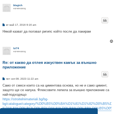
blagich
начинаещ
М
вт май 17, 2016 9:16 am
н
е
Някой казват да ползвал ригипс който после да лакирам
н
и
е
Izi74
начинаещ
Re: от какво да отлея изкуствен камък за външно
приложение
М
пет сеп 08, 2023 11:22 am
н
е
Само от смеси които са на циментова основа, но не и само цимент,
н
защото ще се напука. Флексовите лепила за външно приложение са
и
е
най-подходящо
https://stroitelnimateriali.bg/bg-
bg/catalogue/category/%D0%B5%D0%BA%D1%81%D1%82%D0
%D1%81%D0%BC%D0%B5%D1%81%D0%B8/%D0%BB%D0%B5%D0%
, ислед това задължително трябва да импрегнираш.