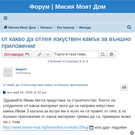
Форум | Мисия Моят Дом
Т
Мисия Моят Дом
Начало
Екстериор
Фасада
ъ
от какво да отлея изкуствен камък за външно
р
приложение
с
Търсене
Разширено
Отговори
е
3 мнения •Страница
1
от
1
н
blagich
е
начинаещ
от какво да отлея изкуствен камък за външно приложение
М
пон май 16, 2016 11:32 pm
н
е
Здравейте Имам бегла представа за строителство. Бихте ли
н
споделили от какъв материал мога да си направя изкуствен
и
е
камък.Имам 3 калъпа.за вътре ми е ясно че се правят от гипс а за
външно приложение от какъв материал трябва да са. примерно може
ли с този
http://www.home-max.bg/termoflex-kontakt-25kg/
или друг подобен