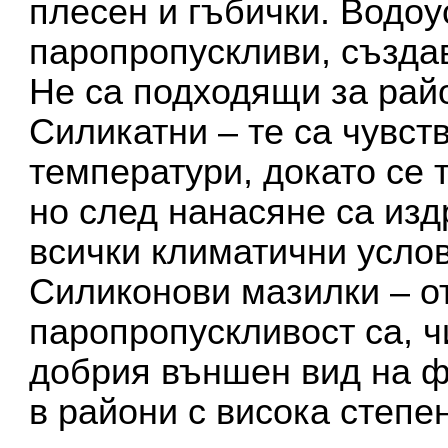
плесен и гъбички. Водоу
паропропускливи, създав
Не са подходящи за райо
Силикатни – те са чувст
температури, докато се 
но след нанасяне са из
всички климатични усло
Силиконови мазилки – от
паропропускливост са, ч
добрия външен вид на ф
в райони с висока степе