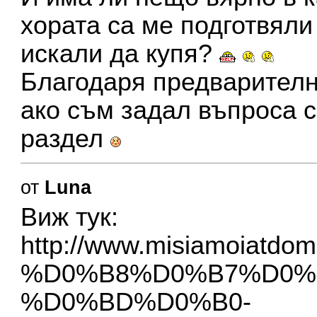
хората са ме подготвяли
искали да купя?
Благодаря предварително
ако съм задал въпроса 
раздел
от
Luna
Виж тук:
http://www.misiamoiatdo
%D0%B8%D0%B7%D0%
%D0%BD%D0%B0-