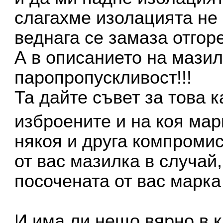
слагахме изолацията не
веднага се замаза отгоре
А в описанието на мази
паропропускливост!!!
Та дайте съвет за това 
изброените и на коя ма
някоя и друга компроми
от вас мазилка в случай,
посочената от вас марк
И има ли нещо вярно в к