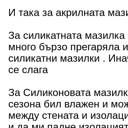
И така за акрилната маз
За силикатната мазилка 
много бързо прегаряла и
силикатни мазилки . Ин
се слага
За Силиконовата мазилка
сезона бил влажен и мож
между стената и изолац
и да ми падне изолацията