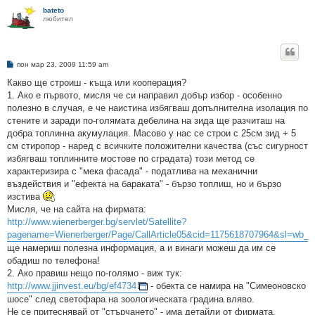
bateto
любител
М
пон мар 23, 2009 11:59 am
н
е
Какво ще строиш - къща или кооперация?
н
1. Ако е първото, мисля че си направил добър избор - особенно
и
е
полезно в случая, е че наистина избягваш допълнителна изолация по
стените и заради по-голямата дебелина на зида ще разчиташ на
добра топлинна акумулация. Масово у нас се строи с 25см зид + 5
см стиропор - наред с всичките положителни качества (със сигурност
избягваш топлинните мостове по сградата) този метод се
характеризира с "мека фасада" - податлива на механични
въздействия и "ефекта на бараката" - бързо топлиш, но и бързо
изстива
Мисля, че на сайта на фирмата:
http://www.wienerberger.bg/servlet/Satellite?
pagename=Wienerberger/Page/CallArticle05&cid=1175618707964&sl=wb_
ще намериш полезна информация, а и винаги можеш да им се
обадиш по телефона!
2. Ако правиш нещо по-голямо - виж тук:
http://www.jjinvest.eu/bg/ef4734
- обекта се намира на "Симеоновско
шосе" след светофара на зоологическата градина вляво.
Не се притеснявай от "стърчането" - има детайли от фирмата.