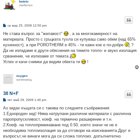
bateto
любител
М
ср мар 25, 2009 12:50 pm
н
е
Не става въпрос за "жилавост"
, а за многокамерност на
н
материала. Просто с гръцката тухла си купуваш само обем (над 65%
и
е
кухинност), а при POROTHERM е 45% - ти кажи кое е по-добре
?
Да не изпадаме в други обяснения на темите топло- и звуко изолация
срванение, че излизаме от темата
Успех и качи снимки да видим обекта ти
!
oxygen
начинаещ
38 N+F
М
пет май 29, 2009 1:46 pm
н
е
Аз зидах къщата си с такива по следните съображения:
н
1.Еднороден зид! Няма натрупани различни материали с различна
и
е
паропропускливост, коеф. на термично разширение и т.н.
2.Коеф. на топлопреминаване под 0.50, което значи че не е
необходима топлоизолация за да отговори на изискванията.Друг е
въпросът,че винаги мога да си сложа топлоиз. допълнително.