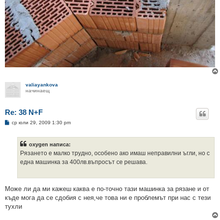
valiayankova
начинаещ
Re: 38 N+F
М
ср юли 29, 2009 1:30 pm
н
е
н
oxygen написа:
и
е
Рязането е малко трудно, особено ако имаш неправилни ъгли, но с
една машинка за 400лв.въпросът се решава.
Може ли да ми кажеш каква е по-точно тази машинка за рязане и от
къде мога да се сдобия с нея,че това ни е проблемът при нас с тези
тухли