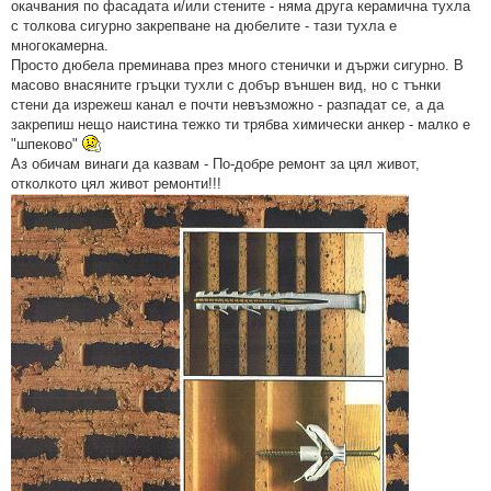
окачвания по фасадата и/или стените - няма друга керамична тухла
с толкова сигурно закрепване на дюбелите - тази тухла е
многокамерна.
Просто дюбела преминава през много стенички и държи сигурно. В
масово внасяните гръцки тухли с добър външен вид, но с тънки
стени да изрежеш канал е почти невъзможно - разпадат се, а да
закрепиш нещо наистина тежко ти трябва химически анкер - малко е
"шпеково"
Аз обичам винаги да казвам - По-добре ремонт за цял живот,
отколкото цял живот ремонти!!!