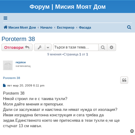
Форум | Мисия Моят Дом
Т
Мисия Моят Дом
Начало
Екстериор
Фасада
ъ
Poroterm 38
р
Търсене
Разширено
Отговори
с
9 мнения •Страница
1
от
1
е
rejoice
н
начинаещ
е
Poroterm 38
М
пет мар 20, 2009 6:11 pm
н
е
Poroterm 38
н
Някой строил ли е с такива тухли?
и
е
Моля дайте мнения и препоръки.
Дали си заслужават и наистина ли нямат нужда от изолация?
Имам изградена бетонна конструкция и сега трябва да
зидам.Единственото което ме притеснява в тези тухли е,че ще
стърчат 13 см навън.