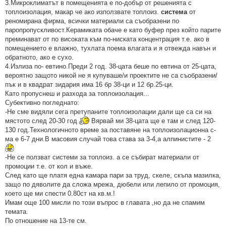
3.Микроклиматът в помещенията е по-добър от решенията с
топлоизолация, макар че ако използвате топлоиз.
система
от
реномирана фирма, всички материали са съобразени по
паропропускливост.Керамиката обаче е като буфер през който парите
преминават от по високата към по-ниската концентрация т.е. ако в
помещението е влажно, тухлата поема влагата и я отвежда навън и
обратното, ако е сухо.
4.Излиза по- евтино.Преди 2 год. 38-цата беше по евтина от 25-цата,
вероятно защото никой не я купуваше/и проектите не са съобразени/
пък и в квадрат зидария има 16 бр 38-ци и 12 бр.25-ци.
Като пропуснеш и разхода за топлоизолация...
Субективно погледнато:
-Не сме видяли сега претупаните топлоизолации дали ще са си на
мястото след 20-30 год
Вярвай ми 38-цата ще е там и след 120-
130 год.Технологичното време за поставяне на топлоизолационна с-
ма е 6-7 дни.В масовия случай това става за 3-4,а алпинистите - 2
-Не се ползват системи за топлоиз. а се събират материали от
промоции т.е. от кол и въже.
След като ще платя една камара пари за труд, скеле, скъпа мазилка,
защо по дяволите да сложа мрежа, дюбели или лепило от промоция,
което ще ми спести 0.80ст на кв.м.!
Имам още 100 мисли по този въпрос в главата ,но да не спамим
темата.
По отношение на 13-те см.