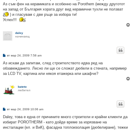
Аз съм фен на керамиката и особенно на Porothem (между друготот
на запад от България хората друг вид керамични тухли не ползват
) и гласувам с две ръце за избора ти!
Успех!!!
daley
начинаещ
М
вт мар 24, 2009 7:58 am
н
е
Аз искам да запитам, след строителството идва ред на
н
обзавеждането. Лесно ли ще се сложат дюбели в стената, например
и
е
за LCD TV, картина или някоя етажерка или шкафче?
bateto
любител
М
вт мар 24, 2009 10:06 am
н
е
Daley, това е една от причините много строители и крайни клиенти да
н
избират POROTHERM - като дойде време за изрязване на
и
е
инсталации (ел. и ВиК), фасадна топлоизолация (дюбелиране), тежки