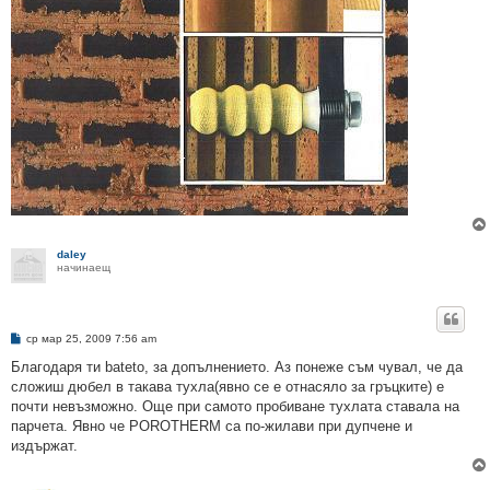
daley
начинаещ
М
ср мар 25, 2009 7:56 am
н
е
Благодаря ти bateto, за допълнението. Аз понеже съм чувал, че да
н
сложиш дюбел в такава тухла(явно се е отнасяло за гръцките) е
и
е
почти невъзможно. Още при самото пробиване тухлата ставала на
парчета. Явно че POROTHERM са по-жилави при дупчене и
издържат.