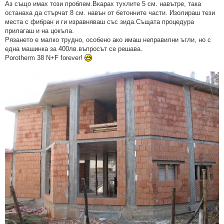
Аз също имах този проблем.Вкарах тухлите 5 см. навътре, така
останаха да стърчат 8 см. навън от бетонните части. Изолираш тези
места с фибран и ги изравняваш със зида.Същата процедура
прилагаш и на цокъла.
Рязането е малко трудно, особено ако имаш неправилни ъгли, но с
една машинка за 400лв.въпросът се решава.
Porotherm 38 N+F forever!