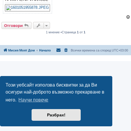
Отговори
1 мнение •Страница
1
от
1
Мисия Моят Дом
Начало
Всички времена са според
UTC+03:00
Този уебсайт използва бисквитки за да Ви
осигури най-доброто възможно прекарване в
него.
Научи повече
Разбрах!