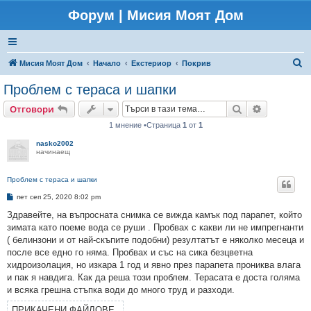
Форум | Мисия Моят Дом
Т
Мисия Моят Дом
Начало
Екстериор
Покрив
ъ
Проблем с тераса и шапки
р
Търсене
Разширено
Отговори
с
1 мнение •Страница
1
от
1
е
nasko2002
н
начинаещ
е
Проблем с тераса и шапки
М
пет сеп 25, 2020 8:02 pm
н
е
Здравейте, на въпросната снимка се вижда камък под парапет, който
н
зимата като поеме вода се руши . Пробвах с какви ли не импрегнанти
и
е
( белинзони и от най-скъпите подобни) резултатът е няколко месеца и
после все едно го няма. Пробвах и със на сика безцветна
хидроизолация, но изкара 1 год и явно през парапета прониква влага
и пак я навдига. Как да реша този проблем. Терасата е доста голяма
и всяка грешна стъпка води до много труд и разходи.
ПРИКАЧЕНИ ФАЙЛОВЕ