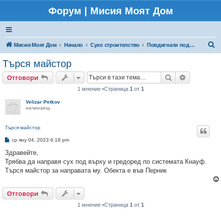
Форум | Мисия Моят Дом
Т
Мисия Моят Дом
Начало
Сухо строителство
Повдигнати подове/подиуми
ъ
Търся майстор
р
Търсене
Разширено
Отговори
с
1 мнение •Страница
1
от
1
е
Velizar Petkov
н
начинаещ
е
Търся майстор
М
ср яну 04, 2023 6:18 pm
н
е
Здравейте,
н
Трябва да направя сух под върху и гредоред по системата Кнауф.
и
е
Търся майстор за направата му. Обекта е във Перник
Отговори
1 мнение •Страница
1
от
1