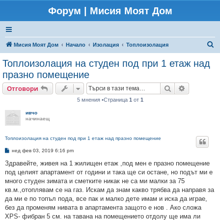
Форум | Мисия Моят Дом
Т
Мисия Моят Дом
Начало
Изолация
Топлоизолация
ъ
Топлоизолация на студен под при 1 етаж над
р
празно помещение
с
Търсене
Разширено
Отговори
е
5 мнения •Страница
1
от
1
н
ивчо
е
начинаещ
Топлоизолация на студен под при 1 етаж над празно помещение
М
нед фев 03, 2019 6:16 pm
н
е
Здравейте, живея на 1 жилищен етаж ,под мен е празно помещение
н
под целият апартамент от години и така ще си остане, но подът ми е
и
е
много студен зимата и сметките никак не са ми малки за 75
кв.м.,отоплявам се на газ. Искам да знам какво трябва да направя за
да ми е по топъл пода, все пак и малко дете имам и иска да играе,
без да променям нивата в апартамента защото е нов . Ако сложа
XPS- фибран 5 см. на тавана на помещението отдолу ще има ли