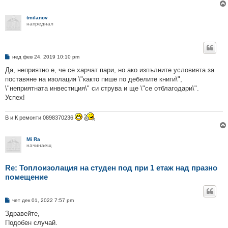
е
tmilanov
напреднал
М
нед фев 24, 2019 10:10 pm
н
е
Да, неприятно е, че се харчат пари, но ако изпълните условията за
н
поставяне на изолация \"както пише по дебелите книги\",
и
е
\"неприятната инвестиция\" си струва и ще \"се отблагодари\".
Успех!
В и К ремонти 0898370236
Mi Ra
начинаещ
Re: Топлоизолация на студен под при 1 етаж над празно
помещение
М
чет дек 01, 2022 7:57 pm
н
е
Здравейте,
н
Подобен случай.
и