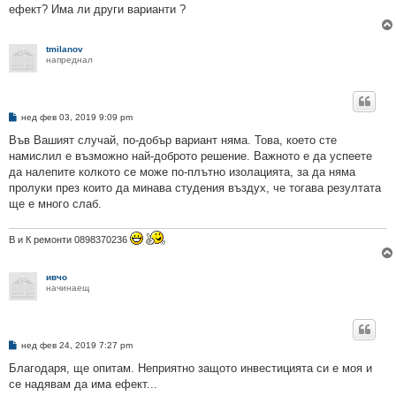
ефект? Има ли други варианти ?
tmilanov
напреднал
М
нед фев 03, 2019 9:09 pm
н
е
Във Вашият случай, по-добър вариант няма. Това, което сте
н
намислил е възможно най-доброто решение. Важното е да успеете
и
е
да налепите колкото се може по-плътно изолацията, за да няма
пролуки през които да минава студения въздух, че тогава резултата
ще е много слаб.
В и К ремонти 0898370236
ивчо
начинаещ
М
нед фев 24, 2019 7:27 pm
н
е
Благодаря, ще опитам. Неприятно защото инвестицията си е моя и
н
се надявам да има ефект...
и