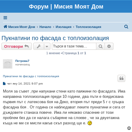
Форум | Мисия Моят Дом
Т
Мисия Моят Дом
Начало
Изолация
Топлоизолация
ъ
Пукнатини по фасада с топлоизолация
р
Търсене
Разширено
Отговори
с
1 мнение •Страница
1
от
1
е
Петрова7
н
начинаещ
е
Пукнатини по фасада с топлоизолация
М
чет яну 14, 2021 9:07 pm
н
е
Моля за съвет ,при напукани стени като паяжини по фасадата. Има
н
направена топлоизолация преди 10 години, два пъти е боядисвана
и
е
първия път с латексова боя на Деко, втория път преди 5 г с гръцка
фасадна боя . От година се наблюдават леките пукнатини и сега от
дъждовете станаха повече. Има ли някакво спасение от този
проблем без да се налага събаряне на слоеве , че за двуетажна
къща не ми се мисли какъв скъп разход ще е.