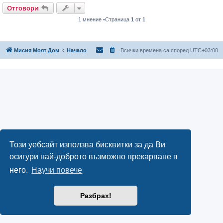
Отговори
1 мнение •Страница
1
от
1
Мисия Моят Дом
Начало
Всички времена са според
UTC+03:00
Този уебсайт използва бисквитки за да Ви
осигури най-доброто възможно прекарване в
него.
Научи повече
Разбрах!