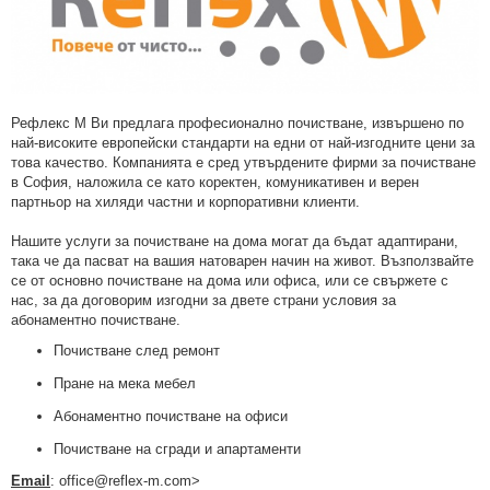
Рефлекс М Ви предлага професионално почистване, извършено по
най-високите европейски стандарти на едни от най-изгодните цени за
това качество. Компанията е сред утвърдените фирми за почистване
в София, наложила се като коректен, комуникативен и верен
партньор на хиляди частни и корпоративни клиенти.
Нашите услуги за почистване на дома могат да бъдат адаптирани,
така че да пасват на вашия натоварен начин на живот. Възползвайте
се от основно почистване на дома или офиса, или се свържете с
нас, за да договорим изгодни за двете страни условия за
абонаментно почистване.
Почистване след ремонт
Пране на мека мебел
Абонаментно почистване на офиси
Почистване на сгради и апартаменти
Email
: office@reflex-m.com>