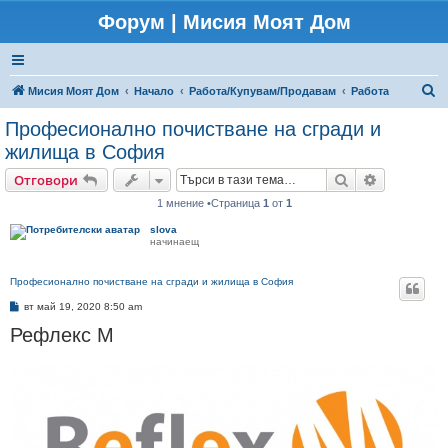
Форум | Мисия Моят Дом
Т
Мисия Моят Дом
Начало
Работа/Купувам/Продавам
Работа
ъ
Професионално почистване на сгради и
р
жилища в София
с
Търсене
Разширено
Отговори
е
1 мнение •Страница
1
от
1
н
slova
е
начинаещ
Професионално почистване на сгради и жилища в София
М
вт май 19, 2020 8:50 am
н
Рефлекс М
е
н
и
е