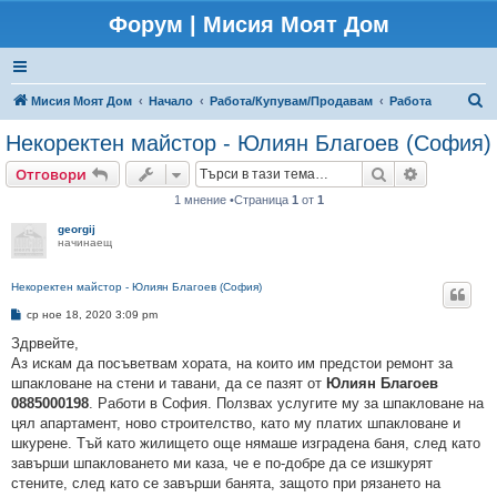
Форум | Мисия Моят Дом
Т
Мисия Моят Дом
Начало
Работа/Купувам/Продавам
Работа
ъ
Некоректен майстор - Юлиян Благоев (София)
р
Търсене
Разширено
Отговори
с
1 мнение •Страница
1
от
1
е
georgij
н
начинаещ
е
Некоректен майстор - Юлиян Благоев (София)
М
ср ное 18, 2020 3:09 pm
н
е
Здрвейте,
н
Аз искам да посъветвам хората, на които им предстои ремонт за
и
е
шпакловане на стени и тавани, да се пазят от
Юлиян Благоев
0885000198
. Работи в София. Ползвах услугите му за шпакловане на
цял апартамент, ново строителство, като му платих шпакловане и
шкурене. Тъй като жилището още нямаше изградена баня, след като
завърши шпакловането ми каза, че е по-добре да се изшкурят
стените, след като се завърши банята, защото при рязането на