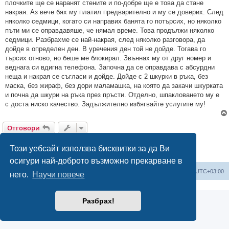
плочките ще се наранят стените и по-добре ще е това да стане
накрая. Аз вече бях му платил предварително и му се доверих. След
няколко седмици, когато си направих банята го потърсих, но няколко
пъти ми се оправдавяше, че нямал време. Това продължи няколко
седмици. Разбрахме се най-накрая, след няколко разговора, да
дойде в определен ден. В уречения ден той не дойде. Тогава го
търсих отново, но беше ме блокирал. Звъннах му от друг номер и
веднага си вдигна телефона. Започна да се оправдава с абсурдни
неща и накрая се съгласи и дойде. Дойде с 2 шкурки в ръка, без
маска, без жираф, без дори маламашка, на която да закачи шкурката
и почна да шкури на ръка през пръсти. Отделно, шпакловането му е
с доста ниско качество. Задължително избягвайте услугите му!
Отговори
1 мнение •Страница
1
от
1
Този уебсайт използва бисквитки за да Ви
осигури най-доброто възможно прекарване в
Мисия Моят Дом
Начало
Всички времена са според
UTC+03:00
него.
Научи повече
Разбрах!