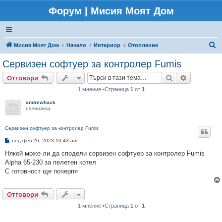
Форум | Мисия Моят Дом
Т
Мисия Моят Дом
Начало
Интериор
Отопление
ъ
Сервизен софтуер за контролер Fumis
р
Търсене
Разширено
Отговори
с
1 мнение •Страница
1
от
1
е
andrewhack
н
начинаещ
е
Сервизен софтуер за контролер Fumis
М
нед фев 26, 2023 10:43 am
н
е
Някой може ли да сподели сервизен софтуер за контролер Fumis
н
Alpha 65-230 за пелетен котел
и
е
С готовност ще почерпя
Отговори
1 мнение •Страница
1
от
1