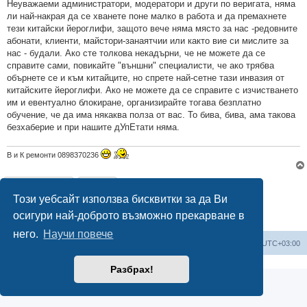
Неуважаеми администратори, модератори и други по веригата, няма
ли най-накрая да се хванете поне малко в работа и да премахнете
тези китайски йероглифи, защото вече няма място за нас -редовните
абонати, клиенти, майстори-занаятчии или както вие си мислите за
нас - будали. Ако сте толкова некадърни, че не можете да се
справите сами, повикайте "външни" специалисти, че ако трябва
обърнете се и към китайците, но спрете най-сетне тази инвазия от
китайските йероглифи. Ако не можете да се справите с изчистването
им и евентуално блокиране, организирайте тогава безплатно
обучение, че да има някаква полза от вас. То бива, бива, ама такова
безхаберие и при нашите дУпЕтати няма.
В и К ремонти 0898370236
Отговори
Този уебсайт използва бисквитки за да Ви
1 мнение •Страница
1
от
1
осигури най-доброто възможно прекарване в
него.
Научи повече
Мисия Моят Дом
Начало
Всички времена са според
UTC+03:00
Разбрах!