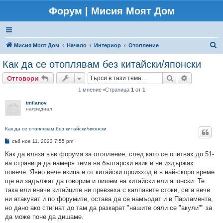
Форум | Мисия Моят Дом
Т
Мисия Моят Дом
Начало
Интериор
Отопление
ъ
Как да се отоплявам без китайски/японски
р
Търсене
Разширено
Отговори
с
1 мнение •Страница
1
от
1
е
tmilanov
н
напреднал
е
Как да се отоплявам без китайски/японски
М
съб ное 11, 2023 7:55 pm
н
е
Как да вляза във форума за отопление, след като се опитвах до 51-
н
ва страница да намеря тема на български език и не издържах
и
е
повече. Явно вече екипа е от китайски произход и в най-скоро време
ще ни задължат да говорим и пишем на китайски или японски. Те
така или иначе китайците ни превзеха с калпавите стоки, сега вече
ни атакуват и по форумите, остава да се намърдат и в Парламента,
но дано ако стигнат до там да разкарат "нашите ояли се "акули"" за
да може поне да дишаме.