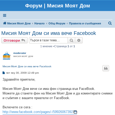
Форум | Мисия Моят Дом
Т
Мисия Моят Дом
Начало
Общ Форум
Правила и съобщения
ъ
Мисия Моят Дом си има вече Facebook
р
Търсене
Разширено търсене
Отговори
с
1 мнение •Страница
1
от
1
е
moderator
н
мисия моят дом
е
Мисия Моят Дом си има вече Facebook
М
пет яну 30, 2009 12:49 pm
н
е
Здравейте приятели,
н
и
е
Мисия Моят Дом вече си има фен страница във FaceBook.
Можете да станете фен на Мисия Моят Дом и да коментирате снимки
и събития с вашите приатели от FaceBook.
Включете се сега :
http://www.facebook.com/pages/-/59926067392