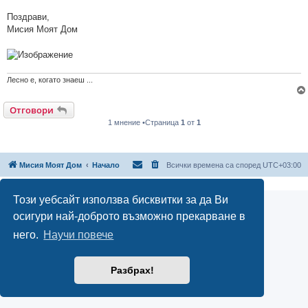
Поздрави,
Мисия Моят Дом
Лесно е, когато знаеш ...
Отговори
1 мнение •Страница
1
от
1
Мисия Моят Дом
Начало
Всички времена са според
UTC+03:00
Този уебсайт използва бисквитки за да Ви
осигури най-доброто възможно прекарване в
него.
Научи повече
Разбрах!