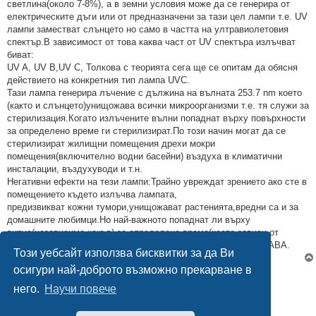
светлина(около 7-8%), а в земни условия може да се генерира от
електрическите дъги или от предназначени за тази цел лампи т.е. UV
лампи заместват слънцето но само в частта на ултравиолетовия
спектър.В зависимост от това каква част от UV спектъра излъчват
биват:
UV A, UV B,UV C, Толкова с теорията сега ще се опитам да обясня
действието на конкретния тип лампа UVC.
Тази лампа генерира лъчение с дължина на вълната 253.7 nm което
(както и слънцето)унищожава всички микроорганизми т.е. тя служи за
стерилизация.Когато излъчените вълни попаднат върху повърхности
за определено време ги стерилизират.По този начин могат да се
стерилизират жилищни помещения дрехи мокри
помещения(включително водни басейни) въздуха в климатични
инсталации, въздухуводи и т.н.
Негативни ефекти на тези лампи:Трайно увреждат зрението ако сте в
помещението където излъчва лампата,
предизвикват кожни тумори,унищожават растенията,вредни са и за
домашните любимци.Но най-важното попаднат ли върху
вирус(независимо какъв) за определено време(което зависи от
мощтността на лампата и разстоянието до нея) го УНИЩОЖАВА.
Този уебсайт използва бисквитки за да Ви
осигури най-доброто възможно прекарване в
Отговори
него.
Научи повече
1 мнение •Страница
1
от
1