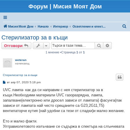
Форум | Мисия Моят Дом
Т
Мисия Моят Дом
Начало
Интериор
Осветление и електроинсталации
ъ
Стерилизатор за в къщи
р
Търсене
Разширено
Отговори
с
1 мнение •Страница
1
от
1
е
weteran
н
начинаещ
е
Стерилизатор за в къщи
М
вт апр 07, 2020 5:18 pm
н
е
UVC лампа- как да си направим с нея стерилизатор за в
н
къщи.Необходими материали UVC газоразрядна, лампа,
и
е
запалване(електронно или дросел зависи от лампата) фасунга(пак
зависи от лампата най често срещаните са G23,2G11,T5)
вентилаторче кутия (най удобни са тези от сладки)и малко желание.
Ето и малко факти.
Ултравиолетовото излъчване се съдържа в спектъра на слънчевата