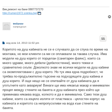
е
Вик,ремонт на бани 0887737270
http://rumen1972.snimka.bg/
tmilanov
напреднал
М
нед юли 14, 2013 11:02 pm
н
е
Коритото на душ кабината не се е случвало да се спука по време на
н
монтажа, но мои клиенти са ми се оплаквали за такава случка. Има
и
е
модели на душ корито от порцелан (санитарен фаянс), които са
много здрави, много дебели (дебелостенни), много тежки и
сравнително скъпи. Доколкото знам не всички модели на душ кабини
са окомплектовани с душ корито. Но тук има една подробност, че
трябва по-продължително търсене на подходящите душ кабина и
душ корито. И още нещо не се опитвайте от душ кабината да я
уплътните като аквариум! Винаги ще има някакъв макар и минимален
процеп между стените на банята и душ кабината през който ще
преминава някаква вода, колкото и да е минимална. Само тези душ
кабини, които са изцяло изляти от пластмаса - цялостен корпус на
кабината и коритото са непропускливи на вода към стените на
банята.