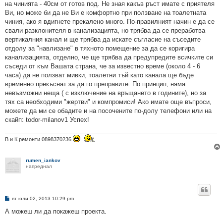
на чинията - 40см от готов под. Не зная какъв ръст имате с приятеля
Ви, но може би да не Ви е комфортно при ползване на тоалетната
чиния, ако я вдигнете прекалено много. По-правилният начин е да се
свали разклонителя в канализацията, но трябва да се преработва
вертикалния канал и ще трябва да искате съгласие на съседите
отдолу за "навлизане" в тяхното помещение за да се коригира
канализацията, отделно, че ще трябва да предупредите всичките си
съседи от към Вашата страна, че за известно време (около 4 - 6
часа) да не ползват мивки, тоалетни тъй като канала ще бъде
временно прекъснат за да го преправите. По принцип, няма
невъзможни неща ( с изключение на връщането в годините), но за
тях са необходими "жертви" и компромиси! Ако имате още въпроси,
можете да ми се обадите и на посочените по-долу телефони или на
скайп: todor-milanov1 Успех!
В и К ремонти 0898370236
rumen_iankov
напреднал
М
вт юли 02, 2013 10:29 pm
н
е
А можеш ли да покажеш проекта.
н
и