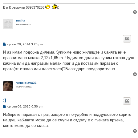
В и К ремонти 0898370236
emiha
начинаещ
М
ср авг 20, 2014 3:25 pm
н
е
И аз имам подобна дилема.Купихме ново жилищте и банята ни е
н
сравнително малка 2,12x1,65 m .Чудим се дали да купим готова душ
и
е
кабина или да направим малак праг и да поставим параван с
врата(от стакло или пластмаса)?Благодаря предварително
vencislava33
начинаещ
:)
М
ср сеп 09, 2015 6:50 pm
н
е
Изберете параван с праг, защото е по-удобно и поддушовото корито
н
на душ кабината може да се счупи и отдолу е с гъвката връзка,
и
е
която може да се скъса.