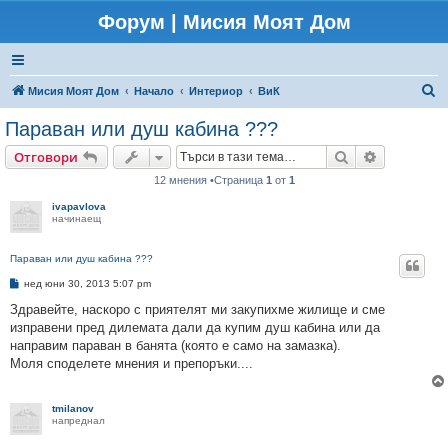
Форум | Мисия Моят Дом
Т
Мисия Моят Дом
Начало
Интериор
ВиК
ъ
Параван или душ кабина ???
р
Търсене
Разширено
Отговори
с
12 мнения •Страница
1
от
1
е
ivapavlova
н
начинаещ
е
Параван или душ кабина ???
М
нед юни 30, 2013 5:07 pm
н
е
Здравейте, наскоро с приятелят ми закупихме жилище и сме
н
изправени пред дилемата дали да купим душ кабина или да
и
е
направим параван в банята (която е само на замазка).
Моля споделете мнения и препоръки....
tmilanov
напреднал