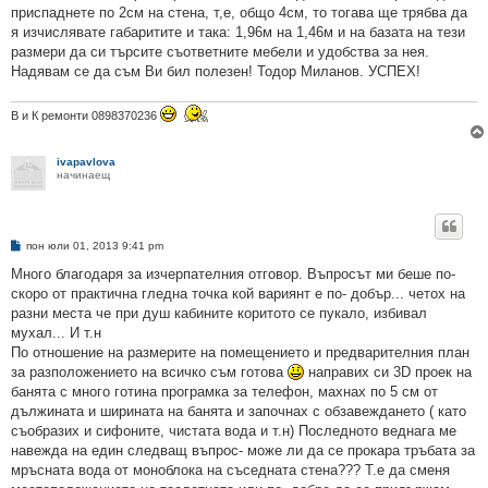
приспаднете по 2см на стена, т,е, общо 4см, то тогава ще трябва да
я изчислявате габаритите и така: 1,96м на 1,46м и на базата на тези
размери да си търсите съответните мебели и удобства за нея.
Надявам се да съм Ви бил полезен! Тодор Миланов. УСПЕХ!
В и К ремонти 0898370236
ivapavlova
начинаещ
М
пон юли 01, 2013 9:41 pm
н
е
Много благодаря за изчерпателния отговор. Въпросът ми беше по-
н
скоро от практична гледна точка кой вариянт е по- добър... четох на
и
е
разни места че при душ кабините коритото се пукало, избивал
мухал... И т.н
По отношение на размерите на помещението и предварителния план
за разположението на всичко съм готова
направих си 3D проек на
банята с много готина програмка за телефон, махнах по 5 см от
дължината и ширината на банята и започнах с обзавеждането ( като
съобразих и сифоните, чистата вода и т.н) Последното веднага ме
навежда на един следващ въпрос- може ли да се прокара тръбата за
мръсната вода от моноблока на съседната стена??? Т.е да сменя