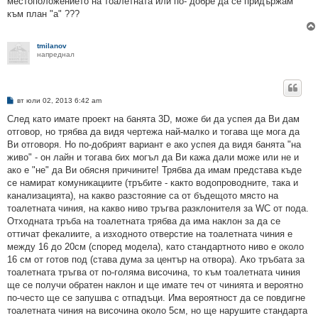
местоположението на тоалетната или по- добре да се придържам
към план "а" ???
tmilanov
напреднал
М
вт юли 02, 2013 6:42 am
н
е
След като имате проект на банята 3D, може би да успея да Ви дам
н
отговор, но трябва да видя чертежа най-малко и тогава ще мога да
и
е
Ви отговоря. Но по-добрият вариант е ако успея да видя банята "на
живо" - он лайн и тогава бих могъл да Ви кажа дали може или не и
ако е "не" да Ви обясня причините! Трябва да имам представа къде
се намират комуникациите (тръбите - както водопроводните, така и
канализацията), на какво разстояние са от бъдещото място на
тоалетната чиния, на какво ниво тръгва разклонителя за WC от пода.
Отходната тръба на тоалетната трябва да има наклон за да се
оттичат фекалиите, а изходното отверстие на тоалетната чиния е
между 16 до 20см (според модела), като стандартното ниво е около
16 см от готов под (става дума за център на отвора). Ако тръбата за
тоалетната тръгва от по-голяма височина, то към тоалетната чиния
ще се получи обратен наклон и ще имате теч от чинията и вероятно
по-често ще се запушва с отпадъци. Има вероятност да се повдигне
тоалетната чиния на височина около 5см, но ще нарушите стандарта