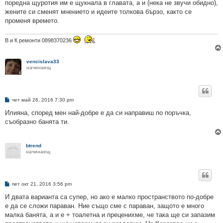
поредна щуротия им е щукнала в главата, а и (нека не звучи обидно),
жените си сменят мнението и идеите толкова бързо, както се
променя времето.
В и К ремонти 0898370236
vencislava33
начинаещ
М
чет май 26, 2016 7:30 pm
н
е
Илияна, според мен най-добре е да си направиш по поръчка,
н
съобразно банята ти.
и
е
btrend
начинаещ
М
пет окт 21, 2016 3:56 pm
н
е
И двата варианта са супер, но ако е малко пространството по-добре
н
е да се сложи параван. Ние също сме с параван, защото е много
и
е
малка банята, а и е + тоалетна и преценихме, че така ще си запазим