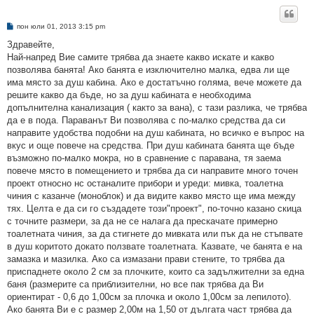
М
пон юли 01, 2013 3:15 pm
н
е
Здравейте,
н
Най-напред Вие самите трябва да знаете какво искате и какво
и
е
позволява банята! Ако банята е изключително малка, едва ли ще
има място за душ кабина. Ако е достатъчно голяма, вече можете да
решите какво да бъде, но за душ кабината е необходима
допълнителна канализация ( както за вана), с тази разлика, че трябва
да е в пода. Параванът Ви позволява с по-малко средства да си
направите удобства подобни на душ кабината, но всичко е въпрос на
вкус и още повече на средства. При душ кабината банята ще бъде
възможно по-малко мокра, но в сравнение с паравана, тя заема
повече място в помещението и трябва да си направите много точен
проект относно нс останалите прибори и уреди: мивка, тоалетна
чиния с казанче (моноблок) и да видите какво място ще има между
тях. Целта е да си го създадете този"проект", по-точно казано скица
с точните размери, за да не се налага да прескачате примерно
тоалетната чиния, за да стигнете до мивката или пък да не стъпвате
в душ коритото докато ползвате тоалетната. Казвате, че банята е на
замазка и мазилка. Ако са измазани прави стените, то трябва да
приспаднете около 2 см за плочките, които са задължителни за една
баня (размерите са приблизителни, но все пак трябва да Ви
ориентират - 0,6 до 1,00см за плочка и около 1,00см за лепилото).
Ако банята Ви е с размер 2,00м на 1,50 от дългата част трябва да