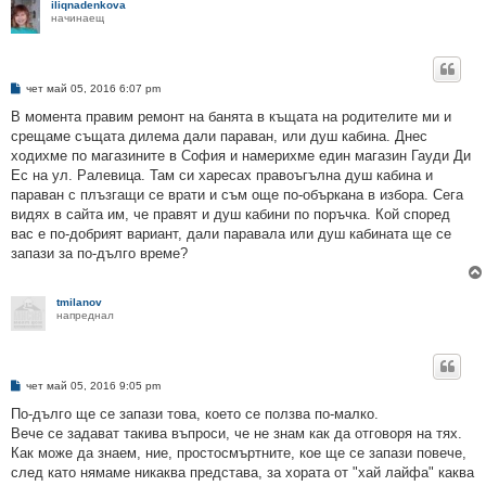
iliqnadenkova
начинаещ
М
чет май 05, 2016 6:07 pm
н
е
В момента правим ремонт на банята в къщата на родителите ми и
н
срещаме същата дилема дали параван, или душ кабина. Днес
и
е
ходихме по магазините в София и намерихме един магазин Гауди Ди
Ес на ул. Ралевица. Там си харесах правоъгълна душ кабина и
параван с плъзгащи се врати и съм още по-объркана в избора. Сега
видях в сайта им, че правят и душ кабини по поръчка. Кой според
вас е по-добрият вариант, дали паравала или душ кабината ще се
запази за по-дълго време?
tmilanov
напреднал
М
чет май 05, 2016 9:05 pm
н
е
По-дълго ще се запази това, което се ползва по-малко.
н
Вече се задават такива въпроси, че не знам как да отговоря на тях.
и
е
Как може да знаем, ние, простосмъртните, кое ще се запази повече,
след като нямаме никаква представа, за хората от "хай лайфа" каква