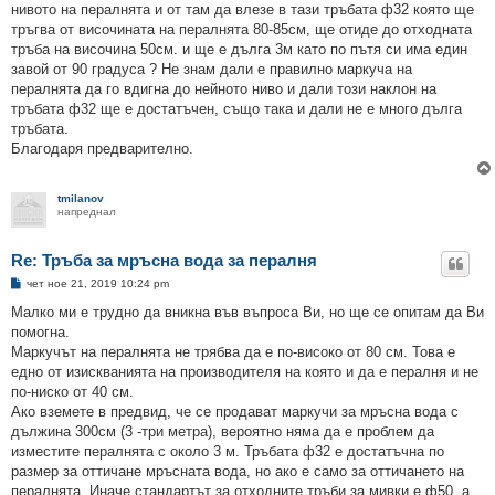
нивото на пералнята и от там да влезе в тази тръбата ф32 която ще
тръгва от височината на пералнята 80-85см, ще отиде до отходната
тръба на височина 50см. и ще е дълга 3м като по пътя си има един
завой от 90 градуса ? Не знам дали е правилно маркуча на
пералнята да го вдигна до нейното ниво и дали този наклон на
тръбата ф32 ще е достатъчен, също така и дали не е много дълга
тръбата.
Благодаря предварително.
tmilanov
напреднал
Re: Тръба за мръсна вода за пералня
М
чет ное 21, 2019 10:24 pm
н
е
Малко ми е трудно да вникна във въпроса Ви, но ще се опитам да Ви
н
помогна.
и
е
Маркучът на пералнята не трябва да е по-високо от 80 см. Това е
едно от изискванията на производителя на която и да е пералня и не
по-ниско от 40 см.
Ако вземете в предвид, че се продават маркучи за мръсна вода с
дължина 300см (3 -три метра), вероятно няма да е проблем да
изместите пералнята с около 3 м. Тръбата ф32 е достатъчна по
размер за оттичане мръсната вода, но ако е само за оттичането на
пералнята. Иначе стандартът за отходните тръби за мивки е ф50, а