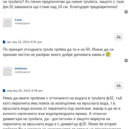
на тръбата? Аз лично предпочитам да сменя тръбата, защото с тази
фи-32 замазката ще стане над 14 см. Благодаря предварително!
Luna
напреднал
М
пет яну 24, 2014 5:51 pm
н
е
По принцип отходната тръба трябва да ти е на 50. Иначе да си
н
призная честно не разбрах много добре дилемата каква е
и
е
tmilanov
напреднал
М
нед яну 26, 2014 3:36 pm
н
е
Няма да имате проблем с оттичането на водата в тръбата ф32, тъй
н
като пералнята има помпа за изхвърляне на мръсната вода, т.е.
и
е
мръсната вода излиза от пералнята под налягане, макар и да не е
колкото налягането във водопроводната мрежа. А относно
диаметъра на тръбата, да - достатъчен е защото маркуча на
пералнята за мръсната вода е с диаметър ф25. Може би втория