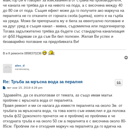
майстор Ви е говорил за изискванията от страна на производителя,
че канала не трябва да е на нивото на пода, а с височина между 40
до 80 см от пода. Същия ефект може да го получите ако маркуча на
пералнята не го откачите от горната скоба (щипка), която е на гърба
на уреда. Може би препоръката му е била за евентуално ползване и
на друг уред в същия канал - мивка, съдомиялна или ледогенератор.
Тогава задължително трябва да бъдете със стандартна канализация
от ф50.Надявам се да съм Ви бил полезен. Желая Ви успех и
безаварийно ползване на придобивката Ви!
В и К ремонти 0898370236
alex_d
начинаещ
Re: Тръба за мръсна вода за пералня
М
пет ное 15, 2019 4:26 pm
н
е
Здравейте, да се възползвам от темата, аз също имам малък
н
проблем с мръсната вода от пералнята.
и
е
Правя ремонт и ми се налага да изместя пералнята на около 3м. от
тръбата за мръзсната вода, та това което съм измислил е да положа
тръба ф32 (доколкото прочетох не е проблем) но проблема е че
отходната тръба е на около 50 см а пералнята е с височина около 80-
85см. Проблем ли е отходния маркуч на пералнята да го вдигна на