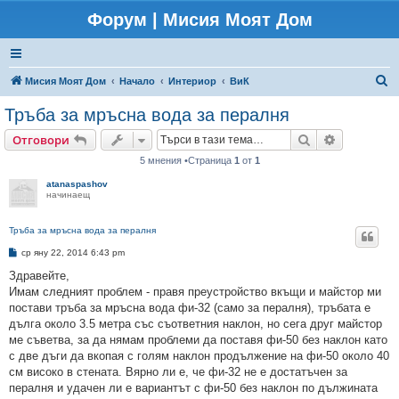
Форум | Мисия Моят Дом
Т
Мисия Моят Дом
Начало
Интериор
ВиК
ъ
Тръба за мръсна вода за пералня
р
Търсене
Разширено
Отговори
с
5 мнения •Страница
1
от
1
е
atanaspashov
н
начинаещ
е
Тръба за мръсна вода за пералня
М
ср яну 22, 2014 6:43 pm
н
е
Здравейте,
н
Имам следният проблем - правя преустройство вкъщи и майстор ми
и
е
постави тръба за мръсна вода фи-32 (само за пералня), тръбата е
дълга около 3.5 метра със съответния наклон, но сега друг майстор
ме съветва, за да нямам проблеми да поставя фи-50 без наклон като
с две дъги да вкопая с голям наклон продължение на фи-50 около 40
см високо в стената. Вярно ли е, че фи-32 не е достатъчен за
пералня и удачен ли е вариантът с фи-50 без наклон по дължината