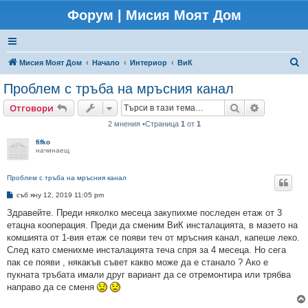
Форум | Мисия Моят Дом
Т
Мисия Моят Дом
Начало
Интериор
ВиК
ъ
Проблем с тръба на мръсния канал
р
Търсене
Разширено
Отговори
с
2 мнения •Страница
1
от
1
е
fifko
н
начинаещ
е
Проблем с тръба на мръсния канал
М
съб яну 12, 2019 11:05 pm
н
е
Здравейте. Преди няколко месеца закупихме последен етаж от 3
н
етацна кооперация. Преди да сменим ВиК инсталацията, в мазето на
и
е
комшията от 1-вия етаж се появи теч от мръсния канал, капеше леко.
След като сменихме инсталацията теча спря за 4 месеца. Но сега
пак се появи , някакъв съвет какво може да е станало ? Ако е
пукната тръбата имали друг вариант да се отремонтира или трябва
направо да се сменя