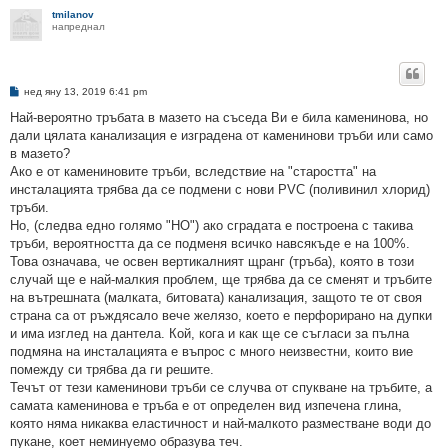
tmilanov
напреднал
М
нед яну 13, 2019 6:41 pm
н
е
Най-вероятно тръбата в мазето на съседа Ви е била каменинова, но
н
дали цялата канализация е изградена от каменинови тръби или само
и
е
в мазето?
Ако е от камениновите тръби, вследствие на "старостта" на
инсталацията трябва да се подмени с нови PVC (поливинил хлорид)
тръби.
Но, (следва едно голямо "НО") ако сградата е построена с такива
тръби, вероятността да се подменя всичко навсякъде е на 100%.
Това означава, че освен вертикалният щранг (тръба), която в този
случай ще е най-малкия проблем, ще трябва да се сменят и тръбите
на вътрешната (малката, битовата) канализация, защото те от своя
страна са от ръждясало вече желязо, което е перфорирано на дупки
и има изглед на дантела. Кой, кога и как ще се съгласи за пълна
подмяна на инсталацията е въпрос с много неизвестни, които вие
помежду си трябва да ги решите.
Течът от тези каменинови тръби се случва от спукване на тръбите, а
самата каменинова е тръба е от определен вид изпечена глина,
която няма никаква еластичност и най-малкото разместване води до
пукане, коет неминуемо образува теч.