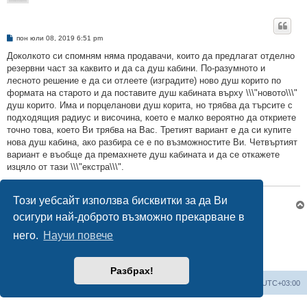
М
пон юли 08, 2019 6:51 pm
н
е
Доколкото си спомням няма продавачи, които да предлагат отделно
н
резервни част за каквито и да са душ кабини. По-разумното и
и
е
лесното решение е да си отлеете (изградите) ново душ корито по
формата на старото и да поставите душ кабината върху \\\"новото\\\"
душ корито. Има и порцеланови душ корита, но трябва да търсите с
подходящия радиус и височина, което е малко вероятно да откриете
точно това, което Ви трябва на Вас. Третият вариант е да си купите
нова душ кабина, ако разбира се е по възможностите Ви. Четвъртият
вариант е въобще да премахнете душ кабината и да се откажете
изцяло от тази \\\"екстра\\\".
В и К ремонти 0898370236
Този уебсайт използва бисквитки за да Ви
осигури най-доброто възможно прекарване в
Отговори
него.
Научи повече
2 мнения •Страница
1
от
1
Разбрах!
Мисия Моят Дом
Начало
Всички времена са според
UTC+03:00