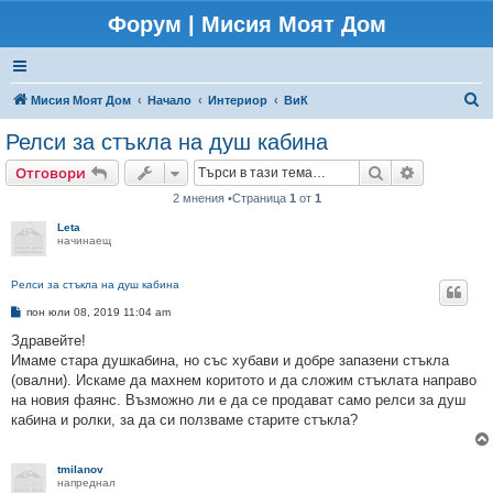
Форум | Мисия Моят Дом
Т
Мисия Моят Дом
Начало
Интериор
ВиК
ъ
Релси за стъкла на душ кабина
р
Търсене
Разширено
Отговори
с
2 мнения •Страница
1
от
1
е
Leta
н
начинаещ
е
Релси за стъкла на душ кабина
М
пон юли 08, 2019 11:04 am
н
е
Здравейте!
н
Имаме стара душкабина, но със хубави и добре запазени стъкла
и
е
(овални). Искаме да махнем коритото и да сложим стъклата направо
на новия фаянс. Възможно ли е да се продават само релси за душ
кабина и ролки, за да си ползваме старите стъкла?
tmilanov
напреднал