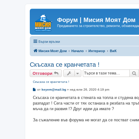
Форум | Мисия Моят Дом
Предаването за строителство, ремонти, обзавеждан
Бързи връзки
Мисия Моят Дом
Начало
Интериор
ВиК
Скъсаха се кранчетата !
Т
Отговори
Скъсаха се кранчетата !
М
от
keyem@mail.bg
»
нед юли 26, 2020 4:19 pm
н
е
Скъсаха се кранчетата в стената на топла и студена во
н
разпадат ! Сега части от тях останаха в резбата на тръ
и
е
мъча да ги развия !? Друг идеи да имате ?
За съжаление във форума не могат да се постват сним