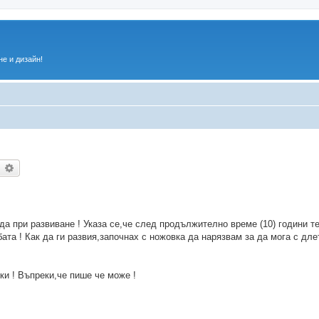
е и дизайн!
ърсене
Разширено търсене
да при развиване ! Указа се,че след продължително време (10) години те
бата ! Как да ги развия,започнах с ножовка да нарязвам за да мога с дле
ки ! Въпреки,че пише че може !