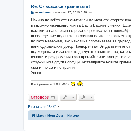
Re: Скъсаха се кранчетата !
М
от
tmilanov
»
пон юли 27, 2020 6:46 pm
н
е
Начина по който сте намислили да махнете старите кра
н
възможно най-правилния за Вас и Вашите умения. Един
и
е
намалите наполовина с рязане чрез малък ъглошлайф 1
впоследствие ваденето на разпадналите се кранчета щ
но като материал, ако наистина споменавате за дървод
най-подходящият уред. Препоръчвам Ви да вземете от к
подходящата и започнете да чукате внимателно, като с
извадите раздробения кран промийте инсталацията със 
стружки или други боклуци инсталирайте новите кранчет
скъпи, но са и по-трайни.
Успех!
В и К ремонти 0898370236
Отговори
Върни се в “ВиК”
Мисия Моят Дом
Начало