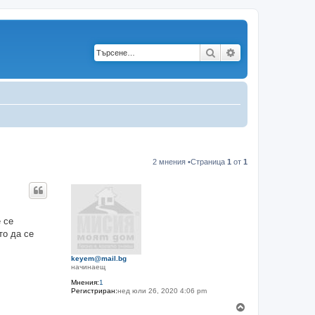
Търсене
Разширено търс
2 мнения •Страница
1
от
1
 се
то да се
keyem@mail.bg
начинаещ
Мнения:
1
Регистриран:
нед юли 26, 2020 4:06 pm
Н