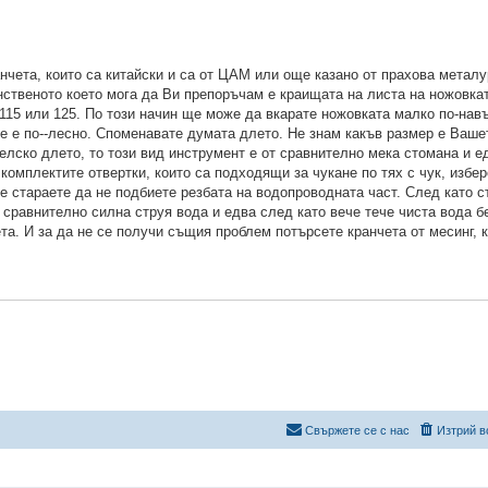
нчета, които са китайски и са от ЦАМ или още казано от прахова металу
ственото което мога да Ви препоръчам е краищата на листа на ножовкат
15 или 125. По този начин ще може да вкарате ножовката малко по-навъ
е е по--лесно. Споменавате думата длето. Не знам какъв размер е Ваше
елско длето, то този вид инструмент е от сравнително мека стомана и е
омплектите отвертки, които са подходящи за чукане по тях с чук, избер
е стараете да не подбиете резбата на водопроводната част. След като с
сравнително силна струя вода и едва след като вече тече чиста вода б
а. И за да не се получи същия проблем потърсете кранчета от месинг, к
Свържете се с нас
Изтрий в