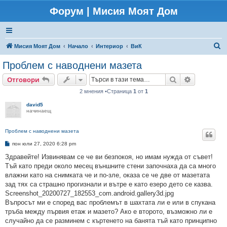
Форум | Мисия Моят Дом
Т
Мисия Моят Дом
Начало
Интериор
ВиК
ъ
Проблем с наводнени мазета
р
Търсене
Разширено
Отговори
с
2 мнения •Страница
1
от
1
е
david5
н
начинаещ
е
Проблем с наводнени мазета
М
пон юли 27, 2020 6:28 pm
н
е
Здравейте! Извинявам се че ви безпокоя, но имам нужда от съвет!
н
Тъй като преди около месец външните стени започнаха да са много
и
е
влажни като на снимката че и по-зле, оказа се че две от мазетата
зад тях са страшно прогизнали и вътре е като езеро дето се казва.
Screenshot_20200727_182553_com.android.gallery3d.jpg
Въпросът ми е според вас проблемът в шахтата ли е или в спукана
тръба между първия етаж и мазето? Ако е второто, възможно ли е
случайно да се разминем с къртенето на банята тъй като принципно