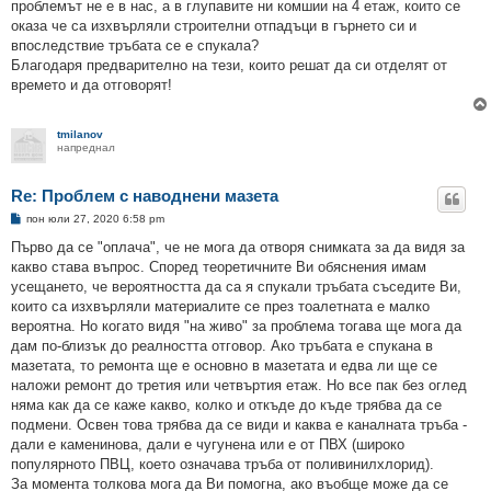
проблемът не е в нас, а в глупавите ни комшии на 4 етаж, които се
оказа че са изхвърляли строителни отпадъци в гърнето си и
впоследствие тръбата се е спукала?
Благодаря предварително на тези, които решат да си отделят от
времето и да отговорят!
tmilanov
напреднал
Re: Проблем с наводнени мазета
М
пон юли 27, 2020 6:58 pm
н
е
Първо да се "оплача", че не мога да отворя снимката за да видя за
н
какво става въпрос. Според теоретичните Ви обяснения имам
и
е
усещането, че вероятността да са я спукали тръбата съседите Ви,
които са изхвърляли материалите се през тоалетната е малко
вероятна. Но когато видя "на живо" за проблема тогава ще мога да
дам по-близък до реалността отговор. Ако тръбата е спукана в
мазетата, то ремонта ще е основно в мазетата и едва ли ще се
наложи ремонт до третия или четвъртия етаж. Но все пак без оглед
няма как да се каже какво, колко и откъде до къде трябва да се
подмени. Освен това трябва да се види и каква е каналната тръба -
дали е каменинова, дали е чугунена или е от ПВХ (широко
популярното ПВЦ, което означава тръба от поливинилхлорид).
За момента толкова мога да Ви помогна, ако въобще може да се