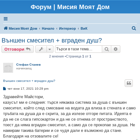
Форум | Мисия Моят Дом
Т
Мисия Моят Дом
Начало
Интериор
ВиК
ъ
Външен смесител + вграден душ?
р
Търсене
Разширено
Отговори
с
2 мнения •Страница
1
от
1
е
Стефан Станев
н
начинаещ
е
Външен смесител + вграден душ?
М
чет юни 17, 2021 10:29 pm
н
е
Здравейте Майстори,
н
казусът ми е следния: търся някаква система за душа с външен
и
е
смесител, който след смесване на водата да влиза в стената и само
тръбата на душа да е скрита, за да излезе отгоре питата. Идеята е
да не се слага гипсокартон и да не се отнема от пространството,
тоест да няма вграден смесител, а само да се прокопае за душа. Не
намирам такива батерии и се чудя дали е възможно да стане.
Благодаря на отзовалите се!