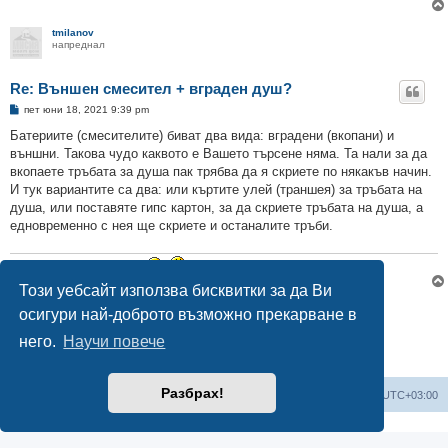
tmilanov
напреднал
Re: Външен смесител + вграден душ?
М
пет юни 18, 2021 9:39 pm
н
е
Батериите (смесителите) биват два вида: вградени (вкопани) и
н
външни. Такова чудо каквото е Вашето търсене няма. Та нали за да
и
е
вкопаете тръбата за душа пак трябва да я скриете по някакъв начин.
И тук вариантите са два: или къртите улей (траншея) за тръбата на
душа, или поставяте гипс картон, за да скриете тръбата на душа, а
едновременно с нея ще скриете и останалите тръби.
В и К ремонти 0898370236
Този уебсайт използва бисквитки за да Ви
Отговори
осигури най-доброто възможно прекарване в
2 мнения •Страница
1
от
1
него.
Научи повече
Разбрах!
Мисия Моят Дом
Начало
Всички времена са според
UTC+03:00