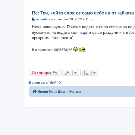
Re: Теч, който спря от само себе си от гайкат
М
от
tmilanov
»
пон фев 28, 2022 9:11 pm
н
е
Няма нищо чудно. Понеже водата е била спряна за по-
н
пускането на водата кълчищата са се раздули и в първи
и
е
прекратил "заплахата".
В и К ремонти 0898370236
Отговори
Върни се в “ВиК”
Мисия Моят Дом
Начало