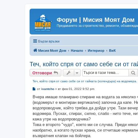
Форум | Мисия Моят Дом
Предаването за строителство, ремонти, обзавеждан
Бързи връзки
Мисия Моят Дом
Начало
Интериор
ВиК
Теч, който спря от само себе си от г
Т
Отговори
Теч, който спря от само себе си от гайката (холендъра) на водомера.
М
от
ivantcho
»
вт фев 01, 2022 9:52 pm
н
е
Вчера имаше планирано спиране на водата за няколко ч
н
(водомерът е монтиран вертикално) започна да капе. Н
и
е
водопроводчик, който трябва да дойде утре. Тази вечер
водомера. Пусках, спирах, силно, слабо - нито тече, ни
кажа утре на водопроводчика?
Това е второто "чудо", което ми се случва. Преди няко
наобратно, а когато пусках крана, си отчиташе нормал
възвратния клапан на бойлера.