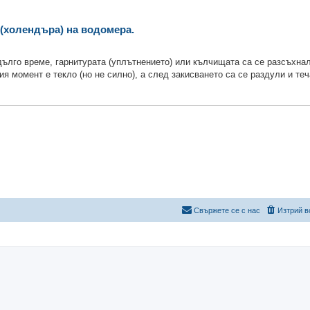
а (холендъра) на водомера.
дълго време, гарнитурата (уплътнението) или кълчищата са се разсъхна
я момент е текло (но не силно), а след закисването са се раздули и теч
Свържете се с нас
Изтрий в