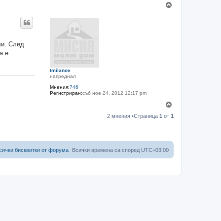
Н
а
г
о
р
е
ли. След
а е
tmilanov
напреднал
Мнения:
746
Регистриран:
съб ное 24, 2012 12:17 pm
Н
а
2 мнения •Страница
1
от
1
г
о
р
е
сички бисквитки от форума
Всички времена са според
UTC+03:00