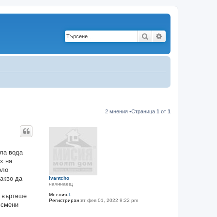
Търсене
Разширено търс
2 мнения •Страница
1
от
1
пла вода
х на
оло
какво да
ivantcho
начинаещ
Мнения:
1
, въртеше
Регистриран:
вт фев 01, 2022 9:22 pm
 смени