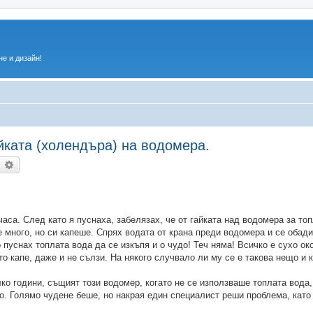
е и дизайн!
айката (холендъра) на водомера.
ърсене
Разширено търсене
аса. След като я пуснаха, забелязах, че от гайката над водомера за то
е много, но си капеше. Спрях водата от крана преди водомера и се обади
 пуснах топлата вода да се изкъпя и о чудо! Теч няма! Всичко е сухо ок
то капе, даже и не сълзи. На някого случвало ли му се е такова нещо и 
лко години, същият този водомер, когато не се използваше топлата вода
но. Голямо чудене беше, но накрая един специалист реши проблема, като