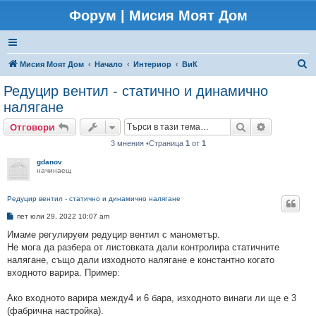
Форум | Мисия Моят Дом
Т
Мисия Моят Дом
Начало
Интериор
ВиК
ъ
Редуцир вентил - статично и динамично
р
налягане
с
Търсене
Разширено
Отговори
е
3 мнения •Страница
1
от
1
н
gdanov
е
начинаещ
Редуцир вентил - статично и динамично налягане
М
пет юли 29, 2022 10:07 am
н
е
Имаме регулируем редуцир вентил с манометър.
н
Не мога да разбера от листовката дали контролира статичните
и
е
налягане, също дали изходното налягане е константно когато
входното варира. Пример:
Ако входното варира между4 и 6 бара, изходното винаги ли ще е 3
(фабрична настройка).