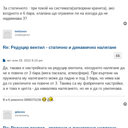
За статичното : при покой на системата(затворени крачета), ако
входното е 6 бара, клапана ще ограничи ли на изхода да не
надминава 3?
tmilanov
напреднал
Re: Редуцир вентил - статично и динамично налягане
М
пет юли 29, 2022 8:10 pm
н
е
Да, такава е настройката на редуцир вентила, изходното налягане да
н
не е повече от 3 бара (мега паскала, атмосфери). При въртене на
и
е
пружината му налягането може да падне и под 3 бара, но няма как
да го увеличите на повече от 3. Такива са му фабричните настройки,
а и това е целта - да намалява налягането, но не и да го увеличава.
В и К ремонти 0898370236
gdanov
начинаещ
Re: Редуцир вентил - статично и динамично налягане